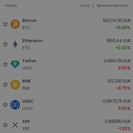
/
Valuta
Cena
Sprememba 24ur
Bitcoin
56374.00 EUR
BTC
+0.40%
Ethereum
1660.44 EUR
ETH
+0.40%
Tether
0.866791 EUR
USDT
0.00%
BNB
512.290 EUR
BNB
-0.70%
USDC
0.867075 EUR
USDC
0.00%
XRP
0.895851 EUR
XRP
-1.00%