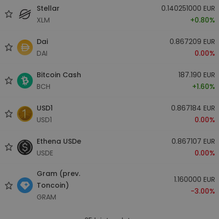
Stellar
0.140251000 EUR
XLM
+0.80%
Dai
0.867209 EUR
DAI
0.00%
Bitcoin Cash
187.190 EUR
BCH
+1.60%
USD1
0.867184 EUR
USD1
0.00%
Ethena USDe
0.867107 EUR
USDE
0.00%
Gram (prev.
1.160000 EUR
Toncoin)
-3.00%
GRAM