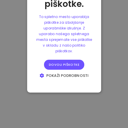
piškotke.
To spletno mesto uporablja
piškotke za izboljšanje
uporabniške izkušnje. Z
uporabo našega spletnega
mesta sprejemate vse piškotke
v skladu z našo politiko
piškotkov.
DOVOLI PIŠKOTKE
POKAŽI PODROBNOSTI
NUJNO POTREBNI
IZVEDBENI
CILJANJE
FUNKCIONALNOST