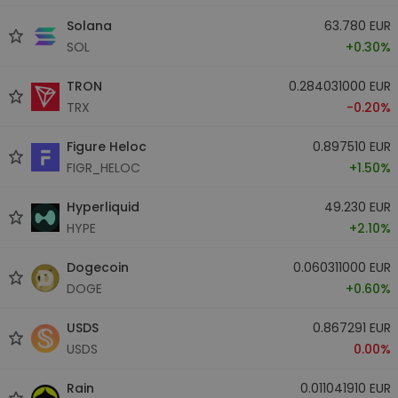
Solana
63.780 EUR
SOL
+0.30%
TRON
0.284031000 EUR
TRX
-0.20%
Figure Heloc
0.897510 EUR
FIGR_HELOC
+1.50%
Hyperliquid
49.230 EUR
HYPE
+2.10%
Dogecoin
0.060311000 EUR
DOGE
+0.60%
USDS
0.867291 EUR
USDS
0.00%
Rain
0.011041910 EUR