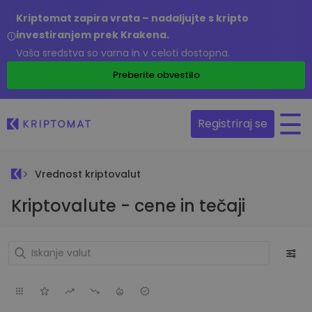
Kriptomat zapira vrata – nadaljujte s kripto
investiranjem prek Krakena.
Vaša sredstva so varna in v celoti dostopna.
Preberite obvestilo
Registriraj se
Vrednost kriptovalut
Kriptovalute - cene in tečaji