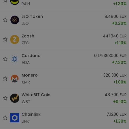
RAIN
+1.30%
LEO Token
8.4800 EUR
LEO
+0.20%
Zcash
441.940 EUR
ZEC
+1.10%
Cardano
0.175363000 EUR
ADA
+7.20%
Monero
320.330 EUR
XMR
+1.00%
WhiteBIT Coin
48.700 EUR
WBT
+0.10%
Chainlink
7.1200 EUR
LINK
+1.30%