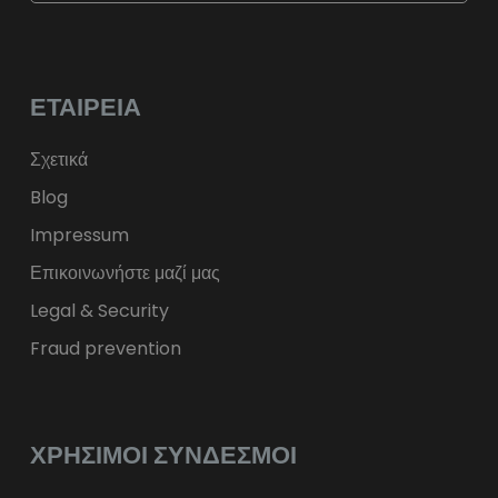
$
USD
fr.
CHF
лв.
BGN
kr
NOK
Kč
CZK
L
RON
ΕΤΑΙΡΕΊΑ
ft
HUF
kr.
DKK
zł
PLN
Σχετικά
Blog
Impressum
Επικοινωνήστε μαζί μας
Legal & Security
Fraud prevention
ΧΡΉΣΙΜΟΙ ΣΎΝΔΕΣΜΟΙ