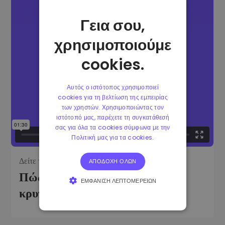
Γεια σου,
χρησιμοποιούμε
cookies.
Αυτός ο ιστότοπος χρησιμοποιεί
cookies για τη βελτίωση της εμπειρίας
των χρηστών. Χρησιμοποιώντας τον
ιστότοπό μας, παρέχετε τη συγκατάθεσή
σας για όλα τα cookies σύμφωνα με την
Πολιτική μας για τα cookies.
Δείτε το βίντεο:
ΑΠΟΔΟΧΉ ΌΛΩΝ
Πώς να πουλήσετε
ΕΜΦΆΝΙΣΗ ΛΕΠΤΟΜΕΡΕΙΏΝ
κρυπτονομίσματα;
ΑΠΟΛΎΤΩΣ ΑΠΑΡΑΊΤΗΤΑ
ΑΠΌΔΟΣΗΣ
ΣΤΌΧΕΥΣΗΣ