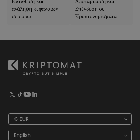
Κατάθεση και
Αποταμίευση και
ανάληψη κεφαλαίων
Επένδυση σε
σε ευρώ
Κρυπτονομίσματα
€
EUR
€
EUR
kr
SEK
English