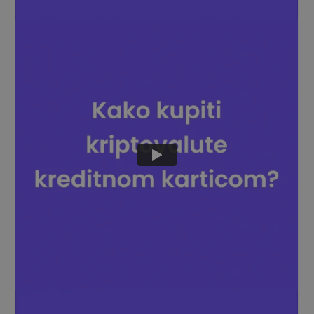
Otkrijte prilike za ulaganje
Analitika portfelja
Pametni uvidi za optimalnu izvedbu