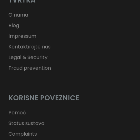
TVRTKA
ft
HUF
kr.
DKK
zł
PLN
O nama
Blog
Impressum
Kontaktirajte nas
Legal & Security
Fraud prevention
KORISNE POVEZNICE
Pomoć
Status sustava
Complaints