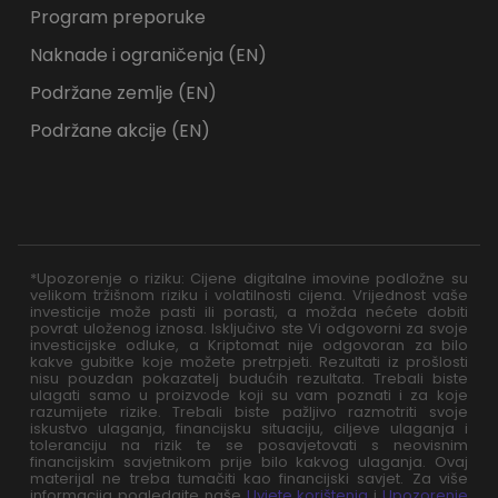
Program preporuke
Naknade i ograničenja (EN)
Podržane zemlje (EN)
Podržane akcije (EN)
*Upozorenje o riziku: Cijene digitalne imovine podložne su
velikom tržišnom riziku i volatilnosti cijena. Vrijednost vaše
investicije može pasti ili porasti, a možda nećete dobiti
povrat uloženog iznosa. Isključivo ste Vi odgovorni za svoje
investicijske odluke, a Kriptomat nije odgovoran za bilo
kakve gubitke koje možete pretrpjeti. Rezultati iz prošlosti
nisu pouzdan pokazatelj budućih rezultata. Trebali biste
ulagati samo u proizvode koji su vam poznati i za koje
razumijete rizike. Trebali biste pažljivo razmotriti svoje
iskustvo ulaganja, financijsku situaciju, ciljeve ulaganja i
toleranciju na rizik te se posavjetovati s neovisnim
financijskim savjetnikom prije bilo kakvog ulaganja. Ovaj
materijal ne treba tumačiti kao financijski savjet. Za više
informacija pogledajte naše
Uvjete korištenja
i
Upozorenje