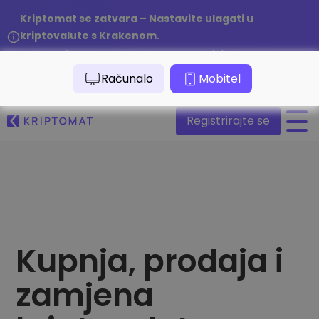
Kriptomat se zatvara – Nastavite ulagati u
kriptovalute s Krakenom.
Vaša sredstva su sigurna i u potpunosti dostupna.
/
Pročitajte obavijest
Računalo
Mobitel
Registrirajte se
Sve cijene
Više od 300 kriptovaluta
Najveći Pad i Rast
Pronađite mogućnosti ulaganja
Kupite i prodajte kriptovalute
Kupnja, prodaja i
Kupite preko 300 kriptovaluta
Nedavno dodani
zamjena
Novi tokeni dodani na Kriptomat
Razmjenite kriptovalute
Više od 1000 parova
Da ste investirali 100 eura u…