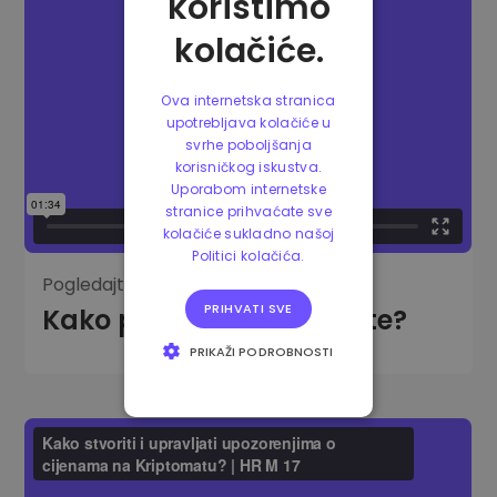
koristimo
kolačiće.
Ova internetska stranica
upotrebljava kolačiće u
svrhe poboljšanja
korisničkog iskustva.
Uporabom internetske
stranice prihvaćate sve
kolačiće sukladno našoj
Politici kolačića.
Pogledajte video:
PRIHVATI SVE
Kako prodati kriptovalute?
PRIKAŽI PODROBNOSTI
NUŽNO POTREBNI
KOLAČIĆI
IZVEDBA
CILJANOST