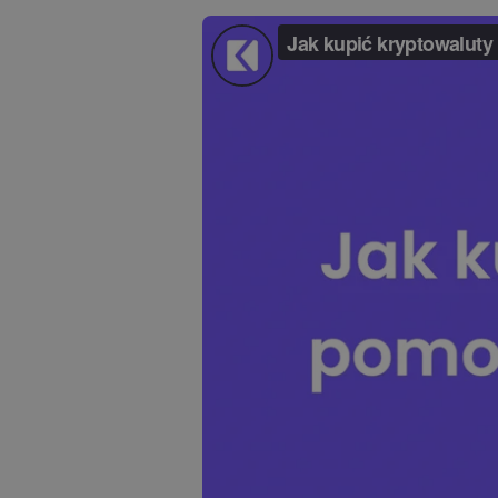
Explorer inwestycji
Znajdź swoją strategię kr