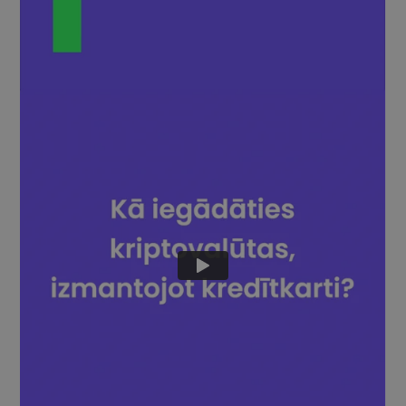
Atklājiet investīciju iespējas
Portfeļa analīze
Viedas atziņas optimālai veiktspējai