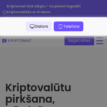
Kriptomat tiek slēgts – turpiniet ieguldīt
kriptovalūtās ar Kraken.
Jūsu līdzekļi ir droši un pilnībā pieejami.
/
Lasīt paziņojumu
Dators
Telefons
Reģistrēties
Visas cenas
Vairāk nekā 300 kriptovalūtu
Lielākie Ieguvēji un Zaudētāji
Atrodiet investīciju iespējas
Pirkt un pārdot kripto
Kriptovalūtu
Pērciet vairāk nekā 300 kriptovalūtas
Tikko Pievienotie
pirkšana,
Nesen Kriptomat pievienotie žetoni
Kripto maiņa
Vairāk nekā 1000 valūtu pāru iespējas
Ja es būtu nopircis 100 € vērtībā…