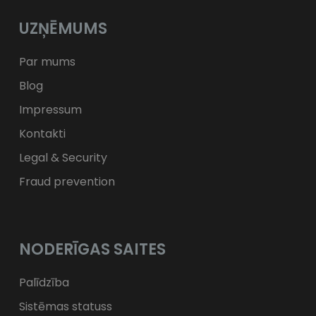
Kč
CZK
L
RON
UZŅĒMUMS
ft
HUF
kr.
DKK
zł
PLN
Par mums
Blog
Impressum
Kontakti
Legal & Security
Fraud prevention
NODERĪGAS SAITES
Palīdzība
Sistēmas statuss