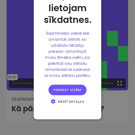
lietojam
sīkdatnes.
Šajā tīmekļa vietnē tiek
izmantoti sīkfaili, lai
uzlabotu lietotāju
pieredzi. Izmantojot
mūsu tīmekļa vietni, jūs
piekrītat visu sīkfailu
izmantošanai saskaņā
ar mūsu sīkfailu politiku.
PIEKRIST VISĀM
Skatieties video:
RĀDĪT DETAĻAS
Kā pārdot kriptovalūtas?
STRIKTI
NEPIECIEŠAMIE
VEIKTSPĒJAS