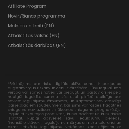
Affiliate Program
Novirzīšanas programma
Maksas un limiti (EN)
Atbalstītās valstis (EN)
Atbalstītās darbības (EN)
*Brīdinājums par risku: digitālo aktīvu cenas ir pakļautas
augstam tirgus riskam un cenu svārstībām. Jūsu ieguldījuma
vērtība var samazināties vai pieaugt, un pastāv arī iespēja
neatgūt ieguldīto summu. Jūs esat pilnībā atbildīgs par
saviem ieguldījumu lēmumiem, un Kriptomat nav atbildīgs
par jebkādiem zaudējumiem, kas jums var rasties. Pagātnes
sniegums nav uzticams nākotnes snieguma prognozētājs.
Ieguldiet tikai tajos produktos, kurus pazīstat un kuru riskus
izprotat. Rūpīgi apsveriet savu ieguldījumu pieredzi,
finansiālo stāvokli, ieguldījumu mērķus un riska toleranci un
pirms jebkādu ieguldījumu veikšanas konsultējieties ar