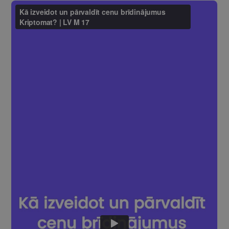
MĒRĶA
FUNKCIONALITĀTES