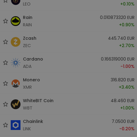
LEO
+0.10%
Rain
0.010873320 EUR
RAIN
+0.90%
Zcash
445.740 EUR
ZEC
+2.70%
Cardano
0.166319000 EUR
ADA
-1.00%
Monero
316.820 EUR
XMR
+3.40%
WhiteBIT Coin
48.460 EUR
WBT
+1.00%
Chainlink
7.0500 EUR
LINK
-0.20%