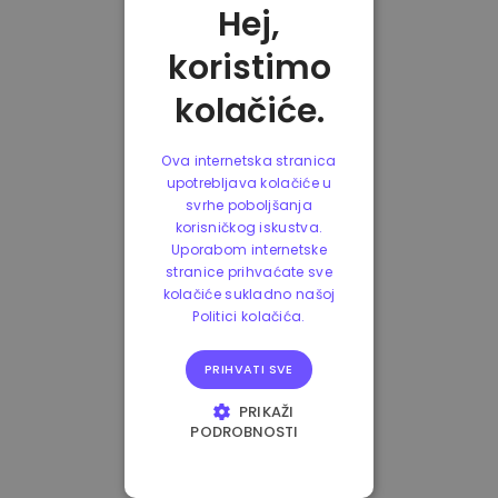
Hej,
koristimo
kolačiće.
Ova internetska stranica
upotrebljava kolačiće u
svrhe poboljšanja
korisničkog iskustva.
Uporabom internetske
stranice prihvaćate sve
kolačiće sukladno našoj
Politici kolačića.
PRIHVATI SVE
PRIKAŽI
PODROBNOSTI
NUŽNO POTREBNI
KOLAČIĆI