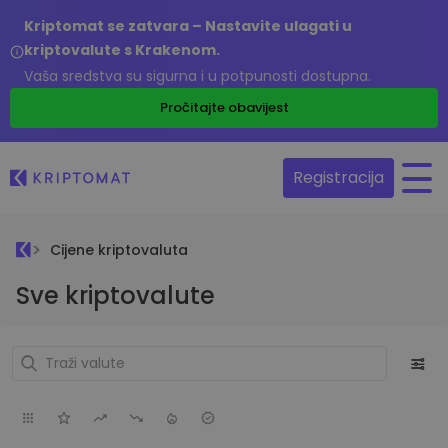
Kriptomat se zatvara – Nastavite ulagati u
kriptovalute s Krakenom.
Vaša sredstva su sigurna i u potpunosti dostupna.
Pročitajte obavijest
Registracija
Cijene kriptovaluta
Sve kriptovalute