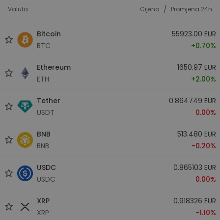
/
Valuta
Cijena
Promjena 24h
Bitcoin
55923.00 EUR
BTC
+0.70%
Ethereum
1650.97 EUR
ETH
+2.00%
Tether
0.864749 EUR
USDT
0.00%
BNB
513.480 EUR
BNB
-0.20%
USDC
0.865103 EUR
USDC
0.00%
XRP
0.918326 EUR
XRP
-1.10%