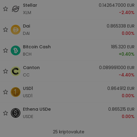
Stellar
0.142647000 EUR
XLM
-2.40%
Dai
0.865338 EUR
DAI
0.00%
Bitcoin Cash
185.320 EUR
BCH
+0.40%
Canton
0.089991000 EUR
CC
-4.40%
USD1
0.864912 EUR
USD1
0.00%
Ethena USDe
0.865215 EUR
USDE
0.00%
25
kriptovalute