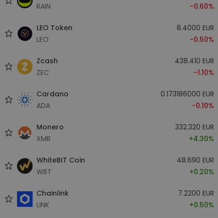
RAIN
-0.60%
LEO Token
8.4000 EUR
LEO
-0.50%
Zcash
438.410 EUR
ZEC
-1.10%
Cardano
0.173186000 EUR
ADA
-0.10%
Monero
332.320 EUR
XMR
+4.30%
WhiteBIT Coin
48.690 EUR
WBT
+0.20%
Chainlink
7.2200 EUR
LINK
+0.50%