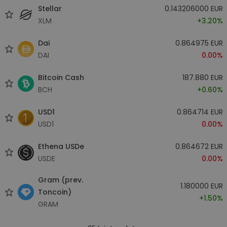
Stellar
0.143206000 EUR
XLM
+3.20%
Dai
0.864975 EUR
DAI
0.00%
Bitcoin Cash
187.880 EUR
BCH
+0.60%
USD1
0.864714 EUR
USD1
0.00%
Ethena USDe
0.864672 EUR
USDE
0.00%
Gram (prev.
1.180000 EUR
Toncoin)
+1.50%
GRAM