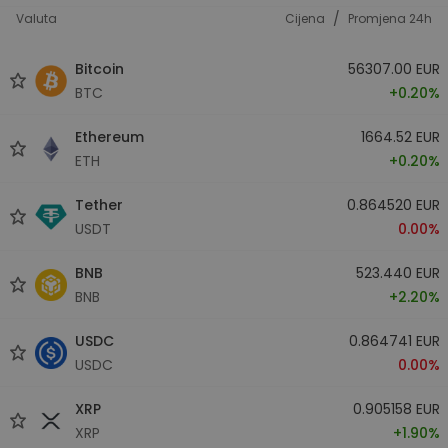
/
Valuta
Cijena
Promjena 24h
Bitcoin
56307.00 EUR
BTC
+0.20%
Ethereum
1664.52 EUR
ETH
+0.20%
Tether
0.864520 EUR
USDT
0.00%
BNB
523.440 EUR
BNB
+2.20%
USDC
0.864741 EUR
USDC
0.00%
XRP
0.905158 EUR
XRP
+1.90%