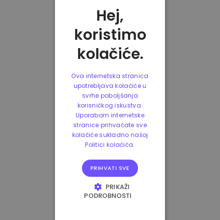
Hej,
koristimo
kolačiće.
Ova internetska stranica
upotrebljava kolačiće u
svrhe poboljšanja
korisničkog iskustva.
Uporabom internetske
stranice prihvaćate sve
kolačiće sukladno našoj
Politici kolačića.
PRIHVATI SVE
PRIKAŽI
PODROBNOSTI
NUŽNO POTREBNI
KOLAČIĆI