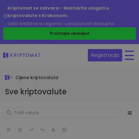
Kriptomat se zatvara – Nastavite ulagati u
kriptovalute s Krakenom.
Vaša sredstva su sigurna i u potpunosti dostupna.
Pročitajte obavijest
Registracija
Cijene kriptovaluta
Sve kriptovalute