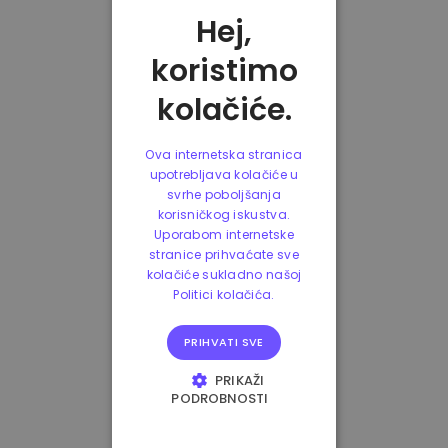
Hej,
koristimo
kolačiće.
Ova internetska stranica
upotrebljava kolačiće u
svrhe poboljšanja
korisničkog iskustva.
Uporabom internetske
stranice prihvaćate sve
kolačiće sukladno našoj
Politici kolačića.
PRIHVATI SVE
PRIKAŽI
PODROBNOSTI
NUŽNO POTREBNI
KOLAČIĆI