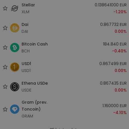
Stellar
0.138641000 EUR
XLM
-1.20%
Dai
0.867732 EUR
DAI
0.00%
Bitcoin Cash
184.840 EUR
BCH
-0.40%
USD1
0.867499 EUR
USD1
0.00%
Ethena USDe
0.867435 EUR
USDE
0.00%
Gram (prev.
1.160000 EUR
Toncoin)
-4.10%
GRAM