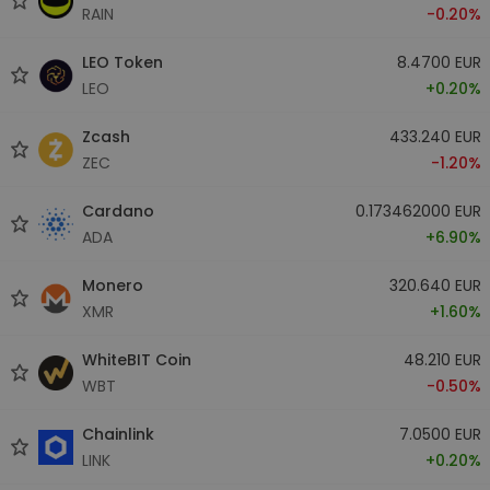
RAIN
-0.20%
LEO Token
8.4700 EUR
LEO
+0.20%
Zcash
433.240 EUR
ZEC
-1.20%
Cardano
0.173462000 EUR
ADA
+6.90%
Monero
320.640 EUR
XMR
+1.60%
WhiteBIT Coin
48.210 EUR
WBT
-0.50%
Chainlink
7.0500 EUR
LINK
+0.20%