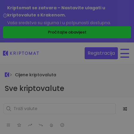
Kriptomat se zatvara – Nastavite ulagati u
kriptovalute s Krakenom.
Vaša sredstva su sigurna i u potpunosti dostupna.
Pročitajte obavijest
Registracija
Cijene kriptovaluta
Sve kriptovalute