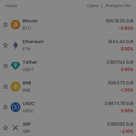
/
Valuta
Cijena
Promjena 24h
Bitcoin
55678.00 EUR
BTC
-0.50%
Ethereum
1644.40 EUR
ETH
0.00%
Tether
0.867142 EUR
USDT
0.00%
BNB
508.670 EUR
BNB
-1.20%
USDC
0.867478 EUR
USDC
0.00%
XRP
0.882192 EUR
XRP
-2.10%