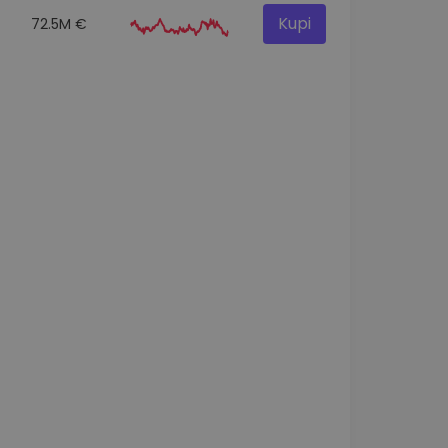
Kupi
72.5M €