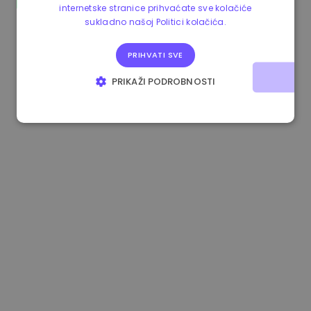
internetske stranice prihvaćate sve kolačiće
0.867648 €
0.00%
3.4B €
sukladno našoj Politici kolačića.
PRIHVATI SVE
PRIKAŽI PODROBNOSTI
NUŽNO POTREBNI KOLAČIĆI
IZVEDBA
CILJANOST
FUNKCIONALNOST