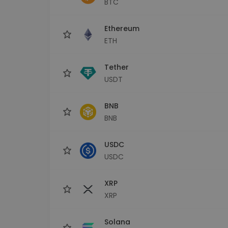
BTC
Istraživač ulaganja
Pronađi svoju kripto strategiju
Ethereum
ETH
Tether
USDT
BNB
BNB
USDC
USDC
XRP
XRP
Solana