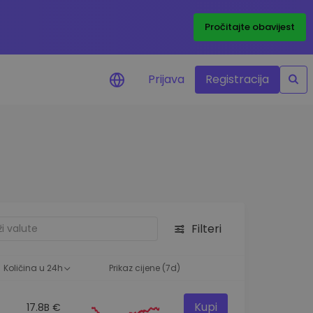
Pročitajte obavijest
Prijava
Registracija
cijenama
 cijena vaših
tva
 ulaganje
Filteri
elja
 optimalnu
Količina u 24h
Prikaz cijene (7d)
Kupi
17.8B €