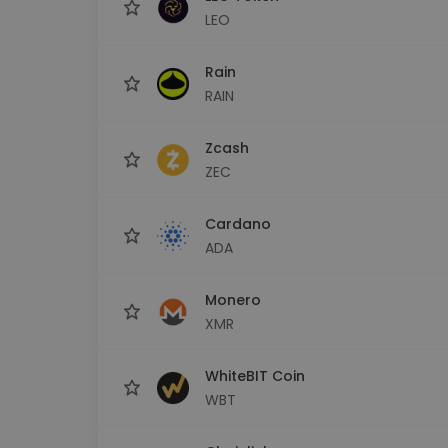
LEO
Rain
RAIN
Zcash
ZEC
Cardano
ADA
Monero
XMR
WhiteBIT Coin
WBT