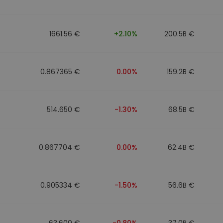
1661.56 €
+2.10%
200.5B €
0.867365 €
0.00%
159.2B €
514.650 €
-1.30%
68.5B €
0.867704 €
0.00%
62.4B €
0.905334 €
-1.50%
56.6B €
63.600 €
-0.80%
37.0B €