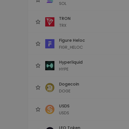
SOL
TRON
TRX
Figure Heloc
FIGR_HELOC
Hyperliquid
HYPE
Dogecoin
DOGE
USDS
USDS
LEO Token