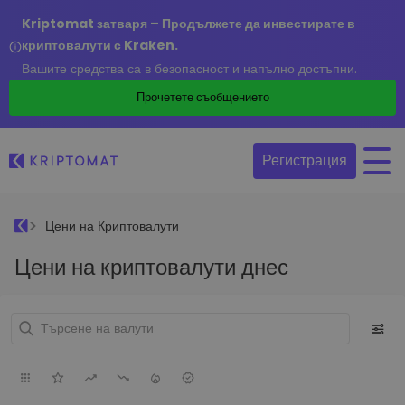
Kriptomat затваря – Продължете да инвестирате в
криптовалути с Kraken.
Вашите средства са в безопасност и напълно достъпни.
Прочетете съобщението
Регистрация
Цени на Криптовалути
Цени на криптовалути днес