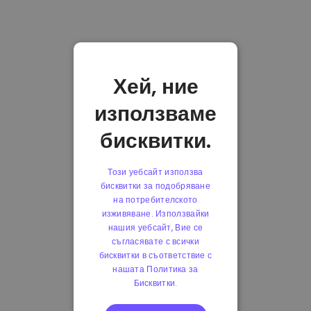
Хей, ние
използваме
бисквитки.
Този уебсайт използва
бисквитки за подобряване
на потребителското
изживяване. Използвайки
нашия уебсайт, Вие се
съгласявате с всички
бисквитки в съответствие с
нашата Политика за
Бисквитки.