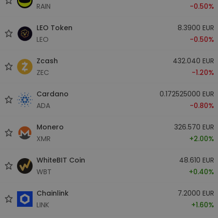
RAIN
-0.50%
LEO Token
8.3900 EUR
LEO
-0.50%
Zcash
432.040 EUR
ZEC
-1.20%
Cardano
0.172525000 EUR
ADA
-0.80%
Monero
326.570 EUR
XMR
+2.00%
WhiteBIT Coin
48.610 EUR
WBT
+0.40%
Chainlink
7.2000 EUR
LINK
+1.60%