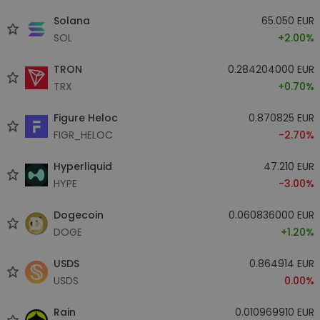
Solana
65.050 EUR
SOL
+2.00%
TRON
0.284204000 EUR
TRX
+0.70%
Figure Heloc
0.870825 EUR
FIGR_HELOC
-2.70%
Hyperliquid
47.210 EUR
HYPE
-3.00%
Dogecoin
0.060836000 EUR
DOGE
+1.20%
USDS
0.864914 EUR
USDS
0.00%
Rain
0.010969910 EUR