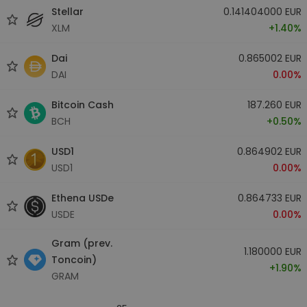
Stellar
0.141404000 EUR
XLM
+1.40%
Dai
0.865002 EUR
DAI
0.00%
Bitcoin Cash
187.260 EUR
BCH
+0.50%
USD1
0.864902 EUR
USD1
0.00%
Ethena USDe
0.864733 EUR
USDE
0.00%
Gram (prev.
1.180000 EUR
Toncoin)
+1.90%
GRAM