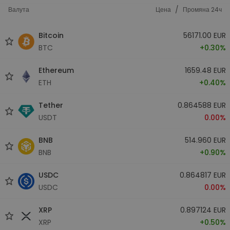
/
Валута
Цена
Промяна 24ч
Bitcoin
56171.00 EUR
BTC
+0.30%
Ethereum
1659.48 EUR
ETH
+0.40%
Tether
0.864588 EUR
USDT
0.00%
BNB
514.960 EUR
BNB
+0.90%
USDC
0.864817 EUR
USDC
0.00%
XRP
0.897124 EUR
XRP
+0.50%