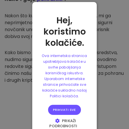
Nakon što kupite na
Kriptomat platformi
, mi ga
Hej,
neprimjetno prenosimo u vaš namjenski i sigurni
koristimo
novčanik unutar naše platforme. Svaki korisnik
dobiva svoj novčanik.
kolačiće.
Kako bismo zaštitili naše klijente i njihova sredstva,
Ova internetska stranica
nudimo sigurnu izvanmrežnu pohranu i provodimo
upotrebljava kolačiće u
redovite sigurnosne provjere. Ovakvim pristupom
svrhe poboljšanja
činimo našu platformu sigurnim mjestom za pohranu
korisničkog iskustva.
Uporabom internetske
i drugih kriptovaluta.
stranice prihvaćate sve
kolačiće sukladno našoj
Politici kolačića.
PRIHVATI SVE
PRIKAŽI
PODROBNOSTI