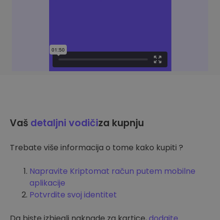
Vaš
detaljni vodiči
za kupnju
Trebate više informacija o tome kako kupiti ?
Napravite Kriptomat račun putem mobilne
aplikacije
Potvrdite svoj identitet
Da biste izbjegli naknade za kartice,
dodajte