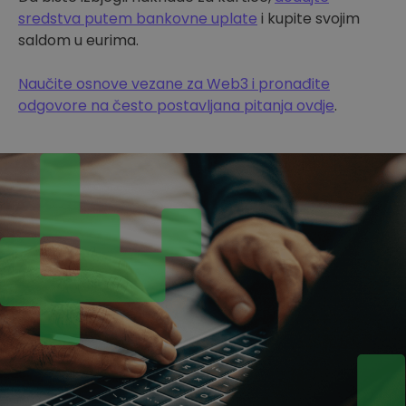
sredstva putem bankovne uplate
i kupite svojim
saldom u eurima.
Naučite osnove vezane za Web3 i pronađite
odgovore na često postavljana pitanja ovdje
.