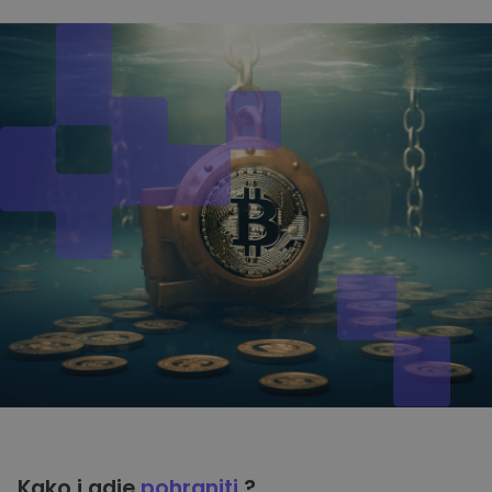
Kako i gdje
pohraniti
?