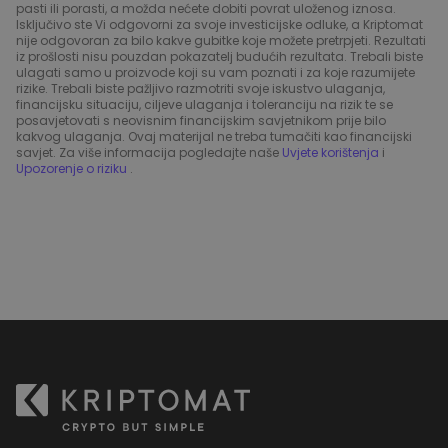
pasti ili porasti, a možda nećete dobiti povrat uloženog iznosa.
Isključivo ste Vi odgovorni za svoje investicijske odluke, a Kriptomat
nije odgovoran za bilo kakve gubitke koje možete pretrpjeti. Rezultati
iz prošlosti nisu pouzdan pokazatelj budućih rezultata. Trebali biste
ulagati samo u proizvode koji su vam poznati i za koje razumijete
rizike. Trebali biste pažljivo razmotriti svoje iskustvo ulaganja,
financijsku situaciju, ciljeve ulaganja i toleranciju na rizik te se
posavjetovati s neovisnim financijskim savjetnikom prije bilo
kakvog ulaganja. Ovaj materijal ne treba tumačiti kao financijski
savjet. Za više informacija pogledajte naše
Uvjete korištenja
i
Upozorenje o riziku
.