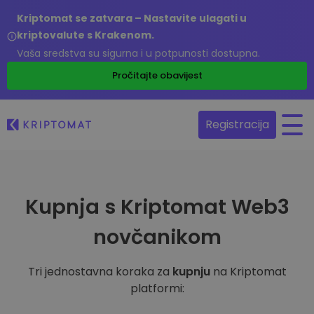
Kriptomat se zatvara – Nastavite ulagati u
kriptovalute s Krakenom.
Vaša sredstva su sigurna i u potpunosti dostupna.
Pročitajte obavijest
Registracija
Kupnja s Kriptomat Web3
novčanikom
Tri jednostavna koraka za
kupnju
na Kriptomat
platformi: