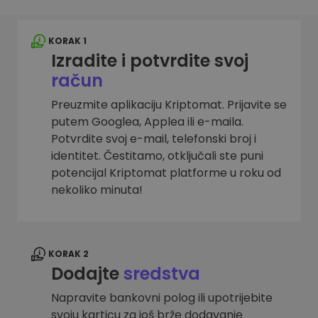
KORAK 1
Izradite i potvrdite svoj
račun
Preuzmite aplikaciju Kriptomat. Prijavite se
putem Googlea, Applea ili e-maila.
Potvrdite svoj e-mail, telefonski broj i
identitet. Čestitamo, otključali ste puni
potencijal Kriptomat platforme u roku od
nekoliko minuta!
KORAK 2
Dodajte
sredstva
Napravite bankovni polog ili upotrijebite
svoju karticu za još brže dodavanje