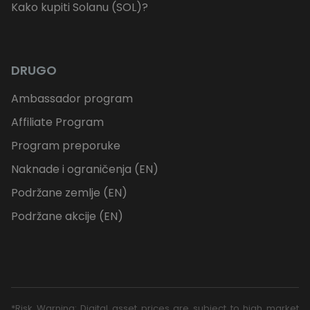
Kako kupiti Solanu (SOL)?
DRUGO
Ambassador program
Affiliate Program
Program preporuke
Naknade i ograničenja (EN)
Podržane zemlje (EN)
Podržane akcije (EN)
*Risk Warning: Digital asset prices are subject to high market