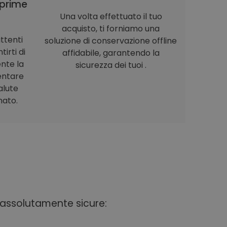
prime
Una volta effettuato il tuo
acquisto, ti forniamo una
ttenti
soluzione di conservazione offline
irti di
affidabile, garantendo la
nte la
sicurezza dei tuoi .
entare
alute
nato.
i assolutamente sicure: