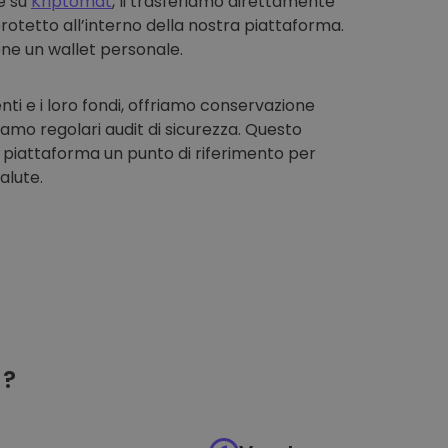
e su
Kriptomat
, li trasferiamo direttamente
rotetto all’interno della nostra piattaforma.
one un wallet personale.
enti e i loro fondi, offriamo conservazione
iamo regolari audit di sicurezza. Questo
 piattaforma un punto di riferimento per
alute.
?