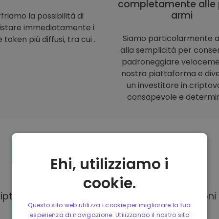
completamente alle 
armi
friamo la possibilità di
istare immediatamente i
Siamo particolarmente a
 token più diffusi, tra cui .
alla semplicità per consent
padroneggiare veloceme
nostra piattaforma e div
un investitore in criptov
consapevole e determi
Ehi, utilizziamo i
Modalità di
pagamento
cookie.
Kriptomat, hai a tua disposizione diverse opzion
Questo sito web utilizza i cookie per migliorare la tua
esperienza di navigazione. Utilizzando il nostro sito