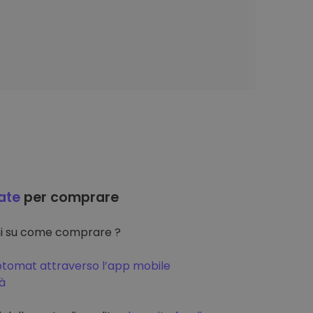
ate
per comprare
oni su come comprare ?
ptomat attraverso l’app mobile
tà