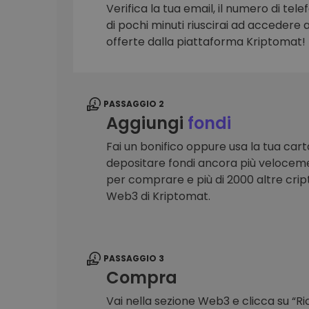
Verifica la tua email, il numero di telef
Scoperta investimenti
di pochi minuti riuscirai ad accedere a 
Trova la tua strategia cryp
offerte dalla piattaforma Kriptomat!
PASSAGGIO 2
Aggiungi
fondi
Fai un bonifico oppure usa la tua cart
depositare fondi ancora più veloceme
per comprare e più di 2000 altre crip
Web3 di Kriptomat.
PASSAGGIO 3
Compra
Vai nella sezione Web3 e clicca su “R