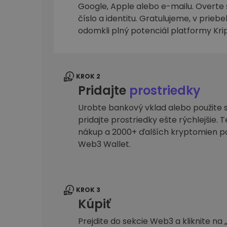
Google, Apple alebo e-mailu. Overte 
Investičný prieskumník
číslo a identitu. Gratulujeme, v prieb
Nájdi svoju krypto stratégiu
odomkli plný potenciál platformy Kr
KROK 2
Pridajte
prostriedky
Urobte bankový vklad alebo použite s
pridajte prostriedky ešte rýchlejšie. 
nákup a 2000+ ďalších kryptomien 
Web3 Wallet.
KROK 3
Kúpiť
Prejdite do sekcie Web3 a kliknite na 