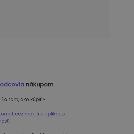
vodcovia
nákupom
í o tom, ako kúpiť ?
ptomat cez mobilnú aplikáciu
nosť