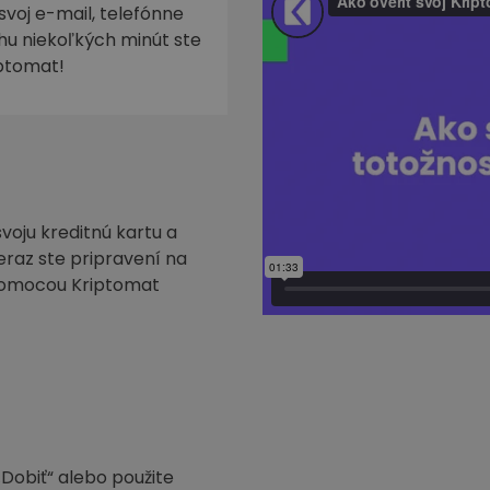
svoj e-mail, telefónne
ehu niekoľkých minút ste
iptomat!
voju kreditnú kartu a
Teraz ste pripravení na
pomocou Kriptomat
„Dobiť“ alebo použite