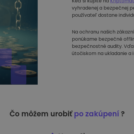
Keď si kúpite na
Kriptoma
vyhradenej a bezpečnej pe
používateľ dostane indivi
Na ochranu našich zákazní
ponúkame bezpečné offlin
bezpečnostné audity. Vďa
útočiskom na ukladanie a 
Čo môžem urobiť
po zakúpení
?