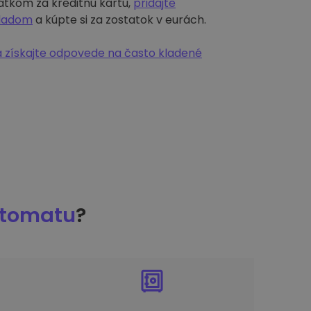
atkom za kreditnú kartu,
pridajte
kladom
a kúpte si za zostatok v eurách.
 získajte odpovede na často kladené
ptomatu
?