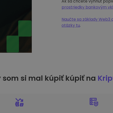
Ak sa chcete vyhnúť popl
prostriedky bankovým v
Naučte sa základy Web3 a
otázky tu
.
 som si mal kúpiť kúpiť na
Kri