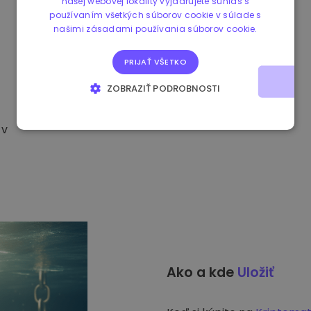
našej webovej lokality vyjadrujete súhlas s
používaním všetkých súborov cookie v súlade s
našimi zásadami používania súborov cookie.
PRIJAŤ VŠETKO
ZOBRAZIŤ PODROBNOSTI
NEVYHNUTNE POTREBNÉ
VÝKONNOSŤ
 v
CIELENIE
FUNKCIE
Ako a kde
Uložiť