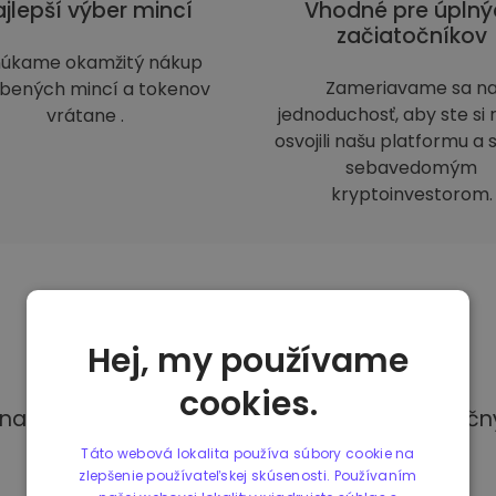
jlepší výber mincí
Vhodné pre úplný
začiatočníkov
úkame okamžitý nákup
Zameriavame sa n
bených mincí a tokenov
jednoduchosť, aby ste si 
vrátane .
osvojili našu platformu a s
sebavedomým
kryptoinvestorom.
Spôsoby
platby
Hej, my používame
cookies.
R na Kriptomate máte prístup k rôznym bezpe
Táto webová lokalita používa súbory cookie na
zlepšenie používateľskej skúsenosti. Používaním