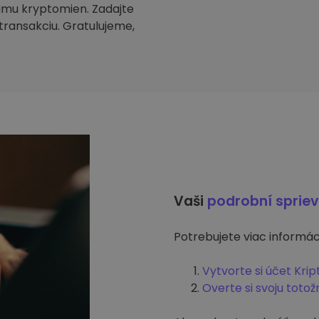
amu kryptomien. Zadajte
transakciu. Gratulujeme,
Vaši
podrobní sprie
Potrebujete viac informáci
Vytvorte si účet Kri
Overte si svoju totož