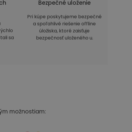
ch
Bezpečné uloženie
Pri kúpe poskytujeme bezpečné
a
a spoľahlivé riešenie offline
rýchlo
úložiska, ktoré zaisťuje
tali sa
bezpečnosť uloženého u.
čným možnostiam: