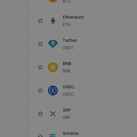
BTC
Istraživač ulaganja
Pronađi svoju kripto strategiju
Ethereum
ETH
Tether
USDT
BNB
BNB
USDC
USDC
XRP
XRP
Solana