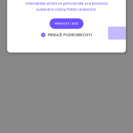
internetske stranice prihvaćate sve kolačiće
1.170000 €
-1.80%
3.2B €
sukladno našoj Politici kolačića.
PRIHVATI SVE
PRIKAŽI PODROBNOSTI
NUŽNO POTREBNI KOLAČIĆI
IZVEDBA
CILJANOST
FUNKCIONALNOST