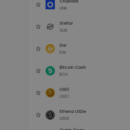
Chainlink
LINK
Stellar
XLM
Dai
DAI
Bitcoin Cash
BCH
USD1
USD1
Ethena USDe
USDE
Gram (prev.