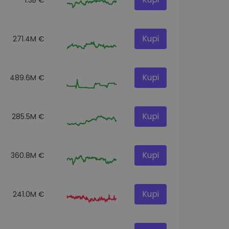
Kupi
271.4M €
Kupi
489.6M €
Kupi
285.5M €
Kupi
360.8M €
Kupi
241.0M €