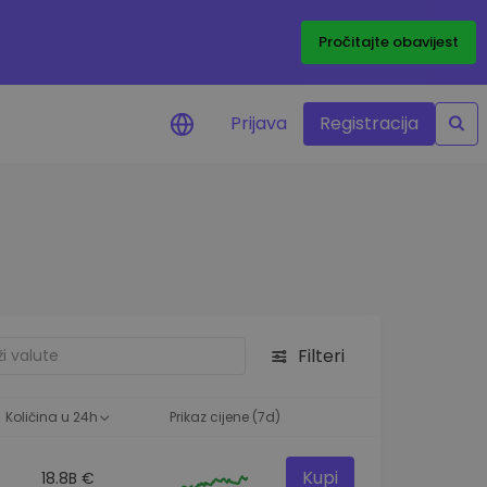
Pročitajte obavijest
Prijava
Registracija
cijenama
 cijena vaših
tva
 ulaganje
Filteri
elja
 optimalnu
Količina u 24h
Prikaz cijene (7d)
Kupi
18.8B €