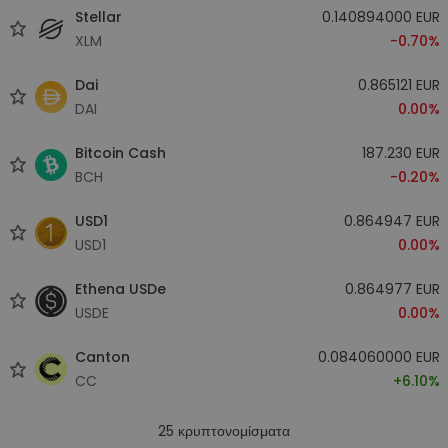
Stellar
0.140894000 EUR
XLM
-0.70%
Dai
0.865121 EUR
DAI
0.00%
Bitcoin Cash
187.230 EUR
BCH
-0.20%
USD1
0.864947 EUR
USD1
0.00%
Ethena USDe
0.864977 EUR
USDE
0.00%
Canton
0.084060000 EUR
CC
+6.10%
25
κρυπτονομίσματα