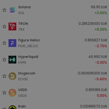
Solana
66.110 EUR
SOL
+2.00%
TRON
0.285236000 EUR
TRX
+0.20%
Figure Heloc
0.865827 EUR
FIGR_HELOC
-2.70%
Hyperliquid
46.960 EUR
HYPE
-0.30%
Dogecoin
0.060695000 EUR
DOGE
-0.40%
USDS
0.865189 EUR
USDS
0.00%
Rain
0.010916570 EUR