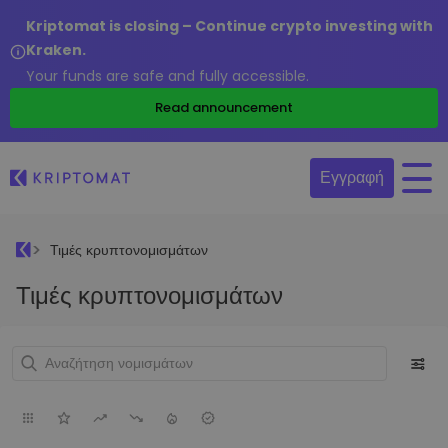
Kriptomat is closing – Continue crypto investing with
Kraken.
Your funds are safe and fully accessible.
Read announcement
Εγγραφή
Τιμές κρυπτονομισμάτων
Τιμές κρυπτονομισμάτων