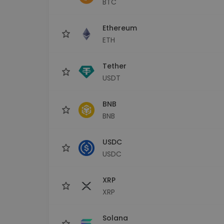
BTC
Raziskovalec naložb
Najdi svojo kripto strategijo
Ethereum
ETH
Tether
USDT
BNB
BNB
USDC
USDC
XRP
XRP
Solana