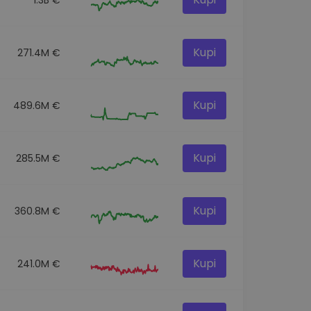
Kupi
271.4M €
Kupi
489.6M €
Kupi
285.5M €
Kupi
360.8M €
Kupi
241.0M €