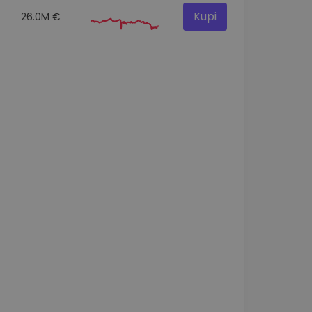
Kupi
26.0M €