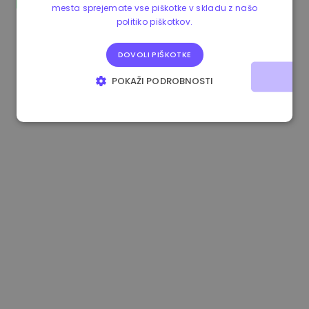
mesta sprejemate vse piškotke v skladu z našo
1.170000 €
-1.80%
3.2B €
politiko piškotkov.
DOVOLI PIŠKOTKE
POKAŽI PODROBNOSTI
NUJNO POTREBNI
IZVEDBENI
CILJANJE
FUNKCIONALNOST