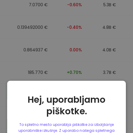
7.0700 €
-0.60%
5.3B €
0.139492000 €
-0.40%
4.8B €
0.864937 €
0.00%
4.0B €
185.770 €
+0.70%
3.7B €
0.864857 €
0.00%
3.5B €
Hej, uporabljamo
piškotke.
0.864781 €
0.00%
3.4B €
To spletno mesto uporablja piškotke za izboljšanje
uporabniške izkušnje. Z uporabo našega spletnega