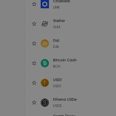
Chainlink
LINK
Stellar
XLM
Dai
DAI
Bitcoin Cash
BCH
USD1
USD1
Ethena USDe
USDE
Gram (prev.