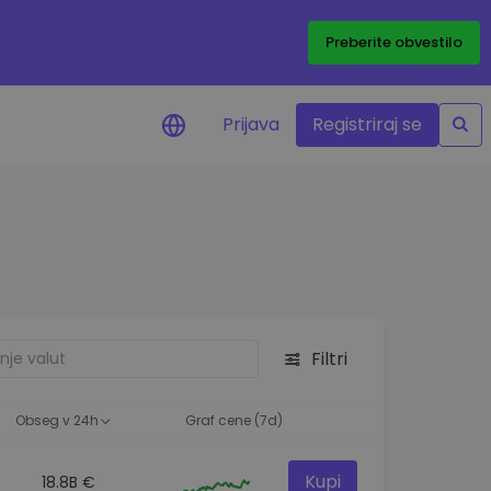
Preberite obvestilo
Prijava
Registriraj se
eni
ije o cenah vaših
ov
dstva
e priložnosti
Filtri
felja
i za optimalno
Obseg v 24h
Graf cene (7d)
Kupi
18.8B €