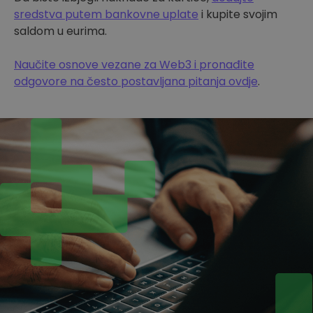
sredstva putem bankovne uplate
i kupite svojim
saldom u eurima.
Naučite osnove vezane za Web3 i pronađite
odgovore na često postavljana pitanja ovdje
.