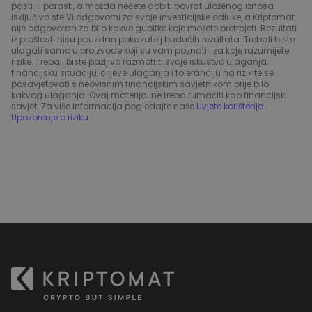
pasti ili porasti, a možda nećete dobiti povrat uloženog iznosa.
Isključivo ste Vi odgovorni za svoje investicijske odluke, a Kriptomat
nije odgovoran za bilo kakve gubitke koje možete pretrpjeti. Rezultati
iz prošlosti nisu pouzdan pokazatelj budućih rezultata. Trebali biste
ulagati samo u proizvode koji su vam poznati i za koje razumijete
rizike. Trebali biste pažljivo razmotriti svoje iskustvo ulaganja,
financijsku situaciju, ciljeve ulaganja i toleranciju na rizik te se
posavjetovati s neovisnim financijskim savjetnikom prije bilo
kakvog ulaganja. Ovaj materijal ne treba tumačiti kao financijski
savjet. Za više informacija pogledajte naše
Uvjete korištenja
i
Upozorenje o riziku
.