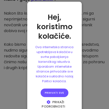
Nakon što kupite na
Kriptomat platformi
, mi ga
Hej,
neprimjetno prenosimo u vaš namjenski i sigurni
koristimo
novčanik unutar naše platforme. Svaki korisnik
dobiva svoj novčanik.
kolačiće.
Kako bismo zaštitili naše klijente i njihova sredstva,
Ova internetska stranica
nudimo sigurnu izvanmrežnu pohranu i provodimo
upotrebljava kolačiće u
redovite sigurnosne provjere. Ovakvim pristupom
svrhe poboljšanja
činimo našu platformu sigurnim mjestom za pohranu
korisničkog iskustva.
Uporabom internetske
i drugih kriptovaluta.
stranice prihvaćate sve
kolačiće sukladno našoj
Politici kolačića.
PRIHVATI SVE
PRIKAŽI
PODROBNOSTI