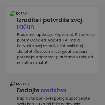
KORAK 1
Izradite i potvrdite svoj
račun
Preuzmite aplikaciju Kriptomat. Prijavite se
putem Googlea, Applea ili e-maila.
Potvrdite svoj e-mail, telefonski broj i
identitet. Čestitamo, otključali ste puni
potencijal Kriptomat platforme u roku od
nekoliko minuta!
KORAK 2
Dodajte
sredstva
Napravite bankovni polog ili upotrijebite
svoju karticu za još brže dodavanje