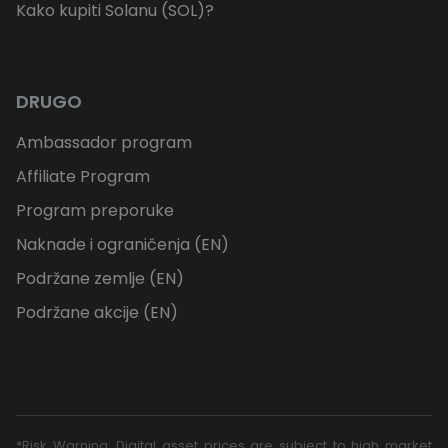
Kako kupiti Solanu (SOL)?
DRUGO
Ambassador program
Affiliate Program
Program preporuke
Naknade i ograničenja (EN)
Podržane zemlje (EN)
Podržane akcije (EN)
*Risk Warning: Digital asset prices are subject to high market