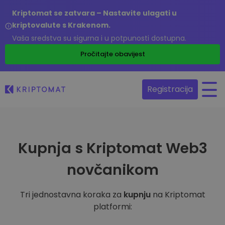
Kriptomat se zatvara – Nastavite ulagati u
kriptovalute s Krakenom.
Vaša sredstva su sigurna i u potpunosti dostupna.
Pročitajte obavijest
Registracija
Kupnja s Kriptomat Web3
novčanikom
Tri jednostavna koraka za
kupnju
na Kriptomat
platformi: