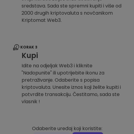
sredstava. Sada ste spremni kupiti i više od
2000 drugih kriptovaluta s novčanikom
Kriptomat Web3.
KORAK 3
Kupi
Idite na odjeljak Web3 i kliknite
"Nadopunite" ili upotrijebite ikonu za
pretraživanje. Odaberite s popisa
kriptovaluta. Unesite iznos koji želite kupiti i
potvrdite transakciju. Čestitamo, sada ste
vlasnik !
Odaberite uređaj koji koristite: