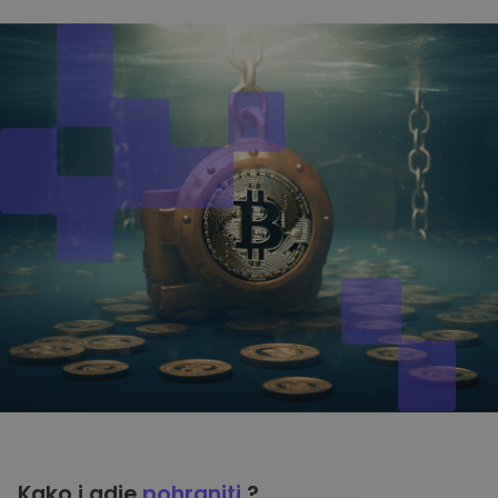
Kako i gdje
pohraniti
?