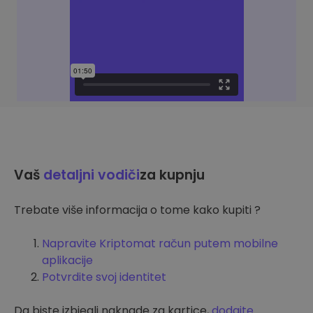
Vaš
detaljni vodiči
za kupnju
Trebate više informacija o tome kako kupiti ?
Napravite Kriptomat račun putem mobilne
aplikacije
Potvrdite svoj identitet
Da biste izbjegli naknade za kartice,
dodajte