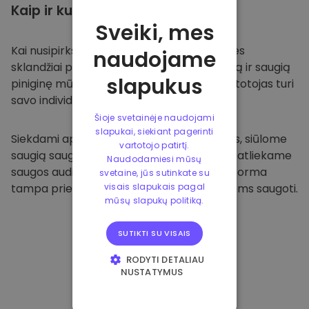
Kaip ir kur
saugoti
Sveiki, mes
Kai nusipirksite
Kriptomat platformoje
, mes
naudojame
sklandžiai pervesime valiutą į jūsų specialią ir saugią
slapukus
piniginę mūsų platformoje. Kiekvienas vartotojas turi
savo individualią piniginę.
Šioje svetainėje naudojami
slapukai, siekiant pagerinti
Siekdami apsaugoti savo klientus ir jų lėšas, siūlome
vartotojo patirtį.
saugią saugyklą neprisijungus ir reguliariai atliekame
Naudodamiesi mūsų
saugos auditus. Dėl šio požiūrio mūsų platforma
svetaine, jūs sutinkate su
tampa prieglobsčiu ir kitoms kriptovaliutoms saugoti.
visais slapukais pagal
mūsų slapukų politiką.
SUTIKTI SU VISAIS
RODYTI DETALIAU
NUSTATYMUS
BŪTINIEJI