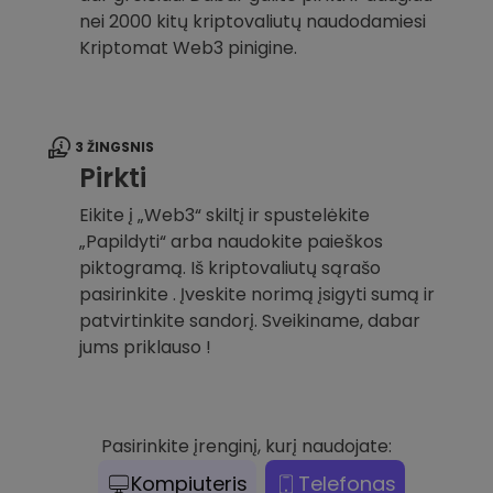
nei 2000 kitų kriptovaliutų naudodamiesi
Kriptomat Web3 pinigine.
3 ŽINGSNIS
Pirkti
Eikite į „Web3“ skiltį ir spustelėkite
„Papildyti“ arba naudokite paieškos
piktogramą. Iš kriptovaliutų sąrašo
pasirinkite . Įveskite norimą įsigyti sumą ir
patvirtinkite sandorį. Sveikiname, dabar
jums priklauso !
Pasirinkite įrenginį, kurį naudojate:
Kompiuteris
Telefonas