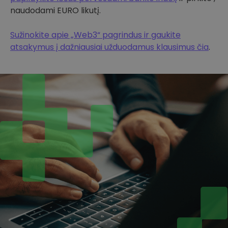
naudodami EURO likutį.
Sužinokite apie „Web3“ pagrindus ir gaukite
atsakymus į dažniausiai užduodamus klausimus čia
.