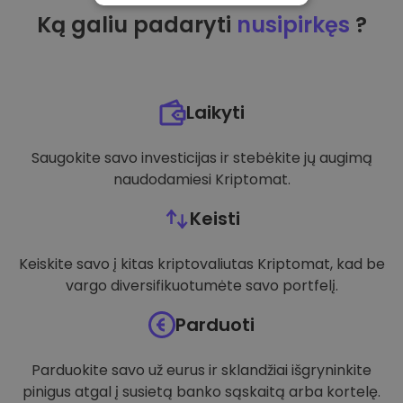
Ką galiu padaryti
nusipirkęs
?
VEIKIMĄ GERINANTYS
TIKSLINIAI
FUNKCINIAI
Laikyti
Saugokite savo investicijas ir stebėkite jų augimą
naudodamiesi Kriptomat.
Keisti
Keiskite savo į kitas kriptovaliutas Kriptomat, kad be
vargo diversifikuotumėte savo portfelį.
Parduoti
Parduokite savo už eurus ir sklandžiai išgryninkite
pinigus atgal į susietą banko sąskaitą arba kortelę.