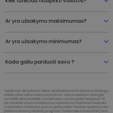
Kiek turėčiau nusipirkti valiutos?
Ar yra užsakymo maksimumas?
Ar yra užsakymo minimumas?
Kada galiu parduoti savo ?
*Įspėjimas dėl galimos rizikos: skaitmeninio turto kainoms būdinga
didelė rinkos rizika ir kainų svyravimai. Jūsų investicijos vertė gali
sumažėti arba padidėti, o investuotos sumos galite neatgauti. Tik
jūs atsakote už savo investicinius sprendimus, Kriptomat neatsako
už bet kokius nuostolius, kuriuos galite patirti. Praeities rezultatai nėra
patikima būsimų rezultatų prognozė. Turėtumėte investuoti tik į tuos