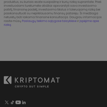
produktus, su kuriais esate susipažinę ir kurių riziką suprantate. Prieš
investuodami turėtumėte atidžiai apsvarstyti savo investavimo
patirtį, finansinę padėtį, investavimo tikslus ir toleruojamą riziką bei
pasikonsultuoti su nepriklausomu finansų patarėju. Ši medžiaga
neturėtų būti laikoma finansine konsultacija. Daugiau informacijos
rasite mūsų
Paslaugų teikimo sąlygose taisyklėse
ir
Įspėjime apie
riziką
.