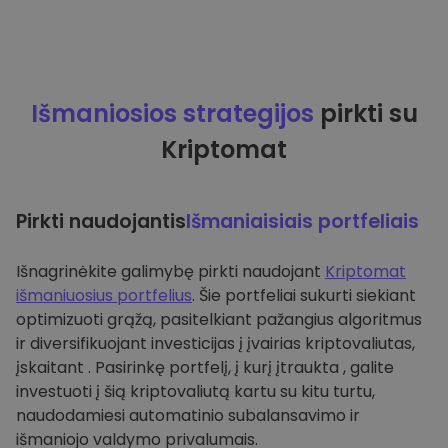
Išmaniosios strategijos
pirkti su
Kriptomat
Pirkti naudojantis
Išmaniaisiais portfeliais
Išnagrinėkite galimybę pirkti naudojant
Kriptomat
išmaniuosius portfelius
. Šie portfeliai sukurti siekiant
optimizuoti grąžą, pasitelkiant pažangius algoritmus
ir diversifikuojant investicijas į įvairias kriptovaliutas,
įskaitant . Pasirinkę portfelį, į kurį įtraukta , galite
investuoti į šią kriptovaliutą kartu su kitu turtu,
naudodamiesi automatinio subalansavimo ir
išmaniojo valdymo privalumais.