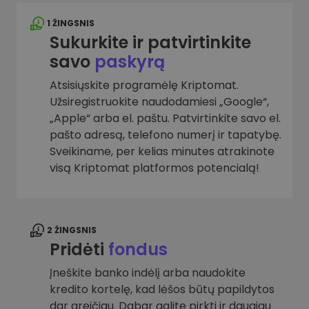
1 ŽINGSNIS
Sukurkite ir patvirtinkite
savo
paskyrą
Atsisiųskite programėlę Kriptomat.
Užsiregistruokite naudodamiesi „Google“,
„Apple“ arba el. paštu. Patvirtinkite savo el.
pašto adresą, telefono numerį ir tapatybę.
Sveikiname, per kelias minutes atrakinote
visą Kriptomat platformos potencialą!
2 ŽINGSNIS
Pridėti
fondus
Įneškite banko indėlį arba naudokite
kredito kortelę, kad lėšos būtų papildytos
dar greičiau. Dabar galite pirkti ir daugiau