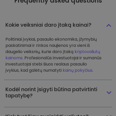
Frequently asked questions
Kokie veiksniai daro įtaką kainai?
Politiniai įvykiai, pasaulio ekonomika, įžymybių
paskatinimai ir rinkos naujienos yra vieni iš
daugelio veiksnių, kurie daro įtaką
kriptovaliutų
kainoms
. Profesionalūs investuotojai ir sumanūs
investuotojai stebi šiuos realaus pasaulio
įvykius, kad galėtų numatyti
kainų pokyčius
.
Kodėl norint įsigyti būtina patvirtinti
tapatybę?