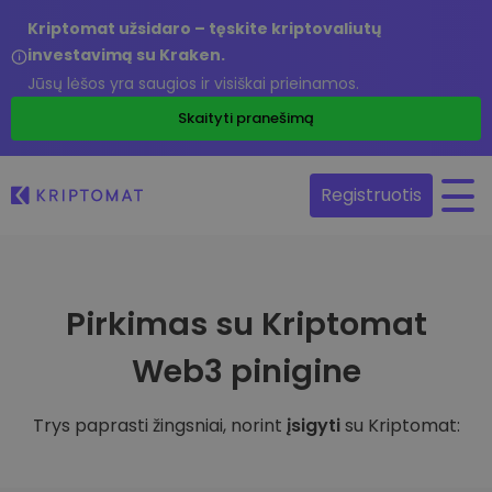
Kriptomat užsidaro – tęskite kriptovaliutų
investavimą su Kraken.
Jūsų lėšos yra saugios ir visiškai prieinamos.
Skaityti pranešimą
Registruotis
Pirkimas su Kriptomat
Web3 pinigine
Trys paprasti žingsniai, norint
įsigyti
su Kriptomat: