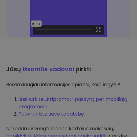
Jūsų
išsamūs vadovai
pirkti
Reikia daugiau informacijos apie tai, kaip įsigyti ?
Susikurkite „Kriptomat“ paskyrą per mobiliąją
programėlę
Patvirtinkite savo tapatybę
Norėdami išvengti kredito kortelės mokesčių,
papildykite lėšas pervesdami banko indėlį
ir pirkite ,