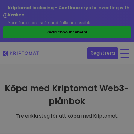
Kriptomat is closing – Continue crypto investing with
Kraken.
Your funds are safe and fully accessible.
Read announcement
Registrera
Köpa med Kriptomat Web3-
plånbok
Tre enkla steg för att
köpa
med Kriptomat: