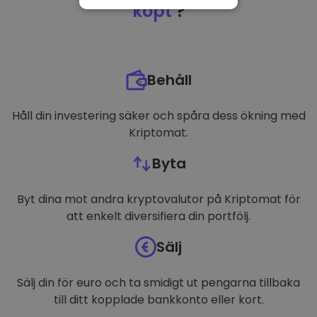
NÖDVÄNDIGT
köpt
?
PRESTANDA
INRIKTNING
Behåll
FUNKTIONER
Håll din investering säker och spåra dess ökning med
Kriptomat.
Byta
Byt dina mot andra kryptovalutor på Kriptomat för
att enkelt diversifiera din portfölj.
Sälj
Sälj din för euro och ta smidigt ut pengarna tillbaka
till ditt kopplade bankkonto eller kort.