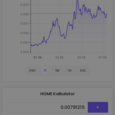
24H
1T
1M
1G
SVE
HOME Kalkulator
€