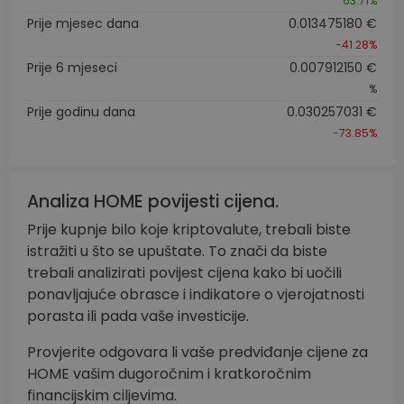
63.71%
Prije mjesec dana
0.013475180 €
-41.28%
Prije 6 mjeseci
0.007912150 €
%
Prije godinu dana
0.030257031 €
-73.85%
Analiza HOME povijesti cijena.
Prije kupnje bilo koje kriptovalute, trebali biste
istražiti u što se upuštate. To znači da biste
trebali analizirati povijest cijena kako bi uočili
ponavljajuće obrasce i indikatore o vjerojatnosti
porasta ili pada vaše investicije.
Provjerite odgovara li vaše predviđanje cijene za
HOME vašim dugoročnim i kratkoročnim
financijskim ciljevima.