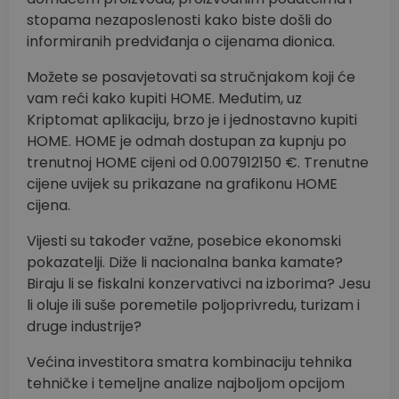
stopama nezaposlenosti kako biste došli do
informiranih predviđanja o cijenama dionica.
Možete se posavjetovati sa stručnjakom koji će
vam reći kako kupiti HOME. Međutim, uz
Kriptomat aplikaciju, brzo je i jednostavno kupiti
HOME. HOME je odmah dostupan za kupnju po
trenutnoj HOME cijeni od 0.007912150 €. Trenutne
cijene uvijek su prikazane na grafikonu HOME
cijena.
Vijesti su također važne, posebice ekonomski
pokazatelji. Diže li nacionalna banka kamate?
Biraju li se fiskalni konzervativci na izborima? Jesu
li oluje ili suše poremetile poljoprivredu, turizam i
druge industrije?
Većina investitora smatra kombinaciju tehnika
tehničke i temeljne analize najboljom opcijom