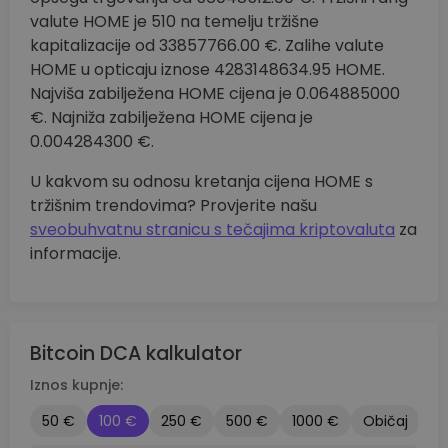
valute HOME je 510 na temelju tržišne
kapitalizacije od 33857766.00 €. Zalihe valute
HOME u opticaju iznose 4283148634.95 HOME.
Najviša zabilježena HOME cijena je 0.064885000
€. Najniža zabilježena HOME cijena je
0.004284300 €.
U kakvom su odnosu kretanja cijena HOME s
tržišnim trendovima? Provjerite našu
sveobuhvatnu stranicu s tečajima kriptovaluta
za
informacije.
Bitcoin DCA kalkulator
Iznos kupnje:
50 €
100 €
250 €
500 €
1000 €
Običaj