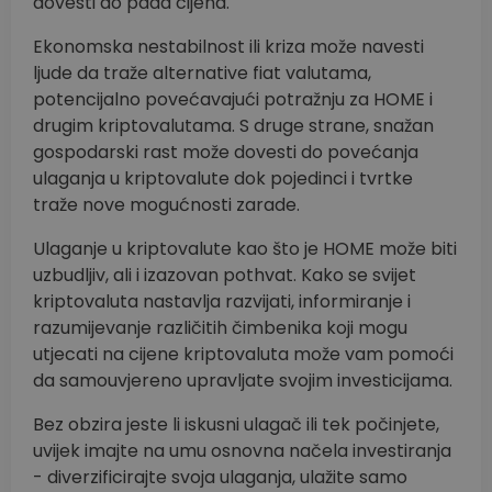
dovesti do pada cijena.
Ekonomska nestabilnost ili kriza može navesti
ljude da traže alternative fiat valutama,
potencijalno povećavajući potražnju za HOME i
drugim kriptovalutama. S druge strane, snažan
gospodarski rast može dovesti do povećanja
ulaganja u kriptovalute dok pojedinci i tvrtke
traže nove mogućnosti zarade.
Ulaganje u kriptovalute kao što je HOME može biti
uzbudljiv, ali i izazovan pothvat. Kako se svijet
kriptovaluta nastavlja razvijati, informiranje i
razumijevanje različitih čimbenika koji mogu
utjecati na cijene kriptovaluta može vam pomoći
da samouvjereno upravljate svojim investicijama.
Bez obzira jeste li iskusni ulagač ili tek počinjete,
uvijek imajte na umu osnovna načela investiranja
- diverzificirajte svoja ulaganja, ulažite samo