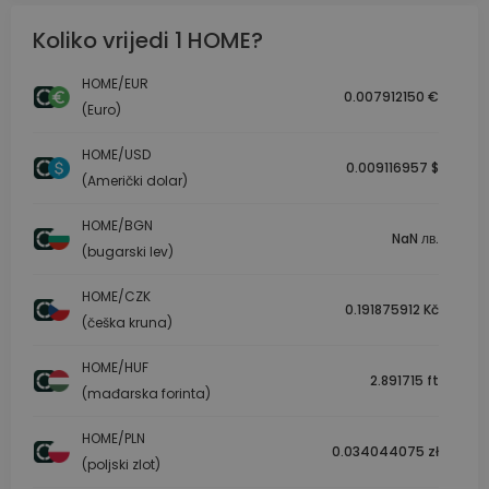
Koliko vrijedi 1 HOME?
HOME/EUR
0.007912150 €
(Euro)
HOME/USD
0.009116957 $
(Američki dolar)
HOME/BGN
NaN лв.
(bugarski lev)
HOME/CZK
0.191875912 Kč
(češka kruna)
HOME/HUF
2.891715 ft
(mađarska forinta)
HOME/PLN
0.034044075 zł
(poljski zlot)