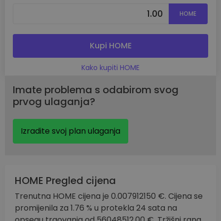
HOME
Kupi HOME
Kako kupiti HOME
Imate problema s odabirom svog
prvog ulaganja?
Izradite svoj plan ulaganja
HOME Pregled cijena
Trenutna HOME cijena je 0.007912150 €. Cijena se
promijenila za 1.76 % u protekla 24 sata na
opsegu trgovanja od 56048512.00 €. Tržišni rang