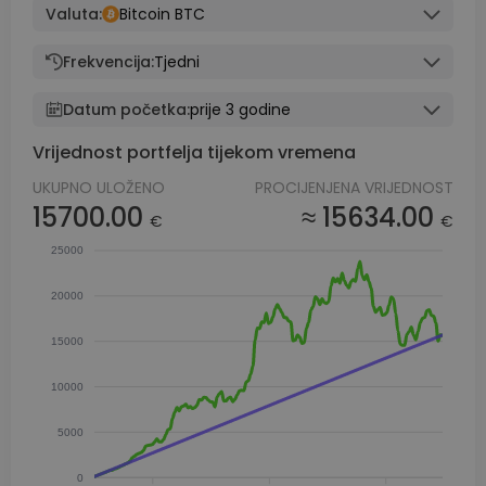
Valuta:
Bitcoin BTC
Frekvencija:
Tjedni
Datum početka:
prije 3 godine
Vrijednost portfelja tijekom vremena
UKUPNO ULOŽENO
PROCIJENJENA VRIJEDNOST
15700.00
≈ 15634.00
€
€
25000
20000
15000
10000
5000
0