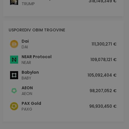
318,149,349 €
TRUMP
USPOREDIV OBIM TRGOVINE
Dai
111,300,271 €
DAI
NEAR Protocol
109,078,121 €
NEAR
Babylon
105,092,404 €
BABY
AEON
98,207,052 €
AEON
PAX Gold
96,930,450 €
PAXG