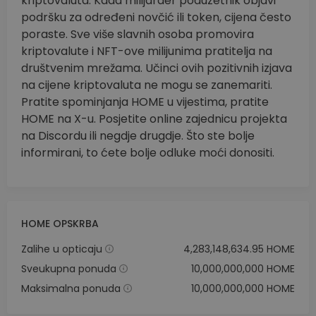
kriptovaluta. Kada milijarder poduzetnik objavi
podršku za određeni novčić ili token, cijena često
poraste. Sve više slavnih osoba promovira
kriptovalute i NFT-ove milijunima pratitelja na
društvenim mrežama. Učinci ovih pozitivnih izjava
na cijene kriptovaluta ne mogu se zanemariti.
Pratite spominjanja HOME u vijestima, pratite
HOME na X-u. Posjetite online zajednicu projekta
na Discordu ili negdje drugdje. Što ste bolje
informirani, to ćete bolje odluke moći donositi.
HOME OPSKRBA
Zalihe u opticaju
4,283,148,634.95 HOME
Sveukupna ponuda
10,000,000,000 HOME
Maksimalna ponuda
10,000,000,000 HOME