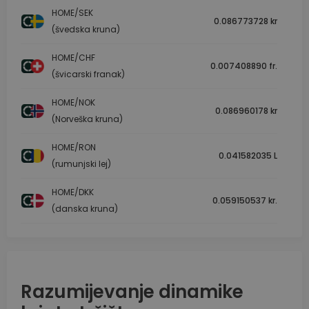
HOME/SEK
0.086773728 kr
(švedska kruna)
HOME/CHF
0.007408890 fr.
(švicarski franak)
HOME/NOK
0.086960178 kr
(Norveška kruna)
HOME/RON
0.041582035 L
(rumunjski lej)
HOME/DKK
0.059150537 kr.
(danska kruna)
Razumijevanje dinamike