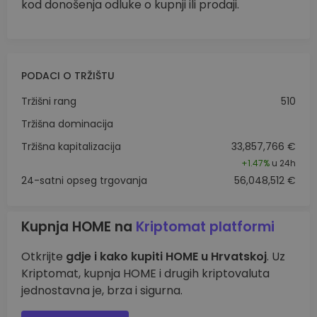
kod donošenja odluke o kupnji ili prodaji.
PODACI O TRŽIŠTU
Tržišni rang
510
Tržišna dominacija
Tržišna kapitalizacija
33,857,766 €
+
1.47%
u 24h
24-satni opseg trgovanja
56,048,512 €
Kupnja HOME na
Kriptomat platformi
Otkrijte
gdje i kako kupiti HOME u Hrvatskoj
. Uz
Kriptomat, kupnja HOME i drugih kriptovaluta
jednostavna je, brza i sigurna.