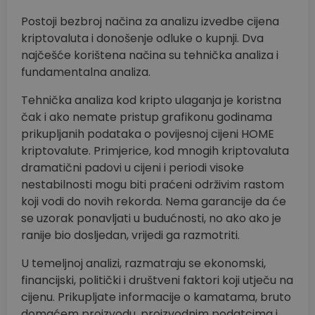
Postoji bezbroj načina za analizu izvedbe cijena
kriptovaluta i donošenje odluke o kupnji. Dva
najčešće korištena načina su tehnička analiza i
fundamentalna analiza.
Tehnička analiza kod kripto ulaganja je koristna
čak i ako nemate pristup grafikonu godinama
prikupljanih podataka o povijesnoj cijeni HOME
kriptovalute. Primjerice, kod mnogih kriptovaluta
dramatični padovi u cijeni i periodi visoke
nestabilnosti mogu biti praćeni održivim rastom
koji vodi do novih rekorda. Nema garancije da će
se uzorak ponavljati u budućnosti, no ako ako je
ranije bio dosljedan, vrijedi ga razmotriti.
U temeljnoj analizi, razmatraju se ekonomski,
financijski, politički i društveni faktori koji utječu na
cijenu. Prikupljate informacije o kamatama, bruto
domaćem proizvodu, proizvodnim podatcima i