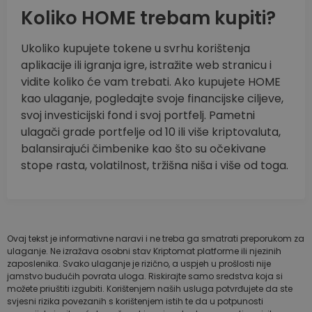
Koliko HOME trebam kupiti?
Ukoliko kupujete tokene u svrhu korištenja
aplikacije ili igranja igre, istražite web stranicu i
vidite koliko će vam trebati. Ako kupujete HOME
kao ulaganje, pogledajte svoje financijske ciljeve,
svoj investicijski fond i svoj portfelj. Pametni
ulagači grade portfelje od 10 ili više kriptovaluta,
balansirajući čimbenike kao što su očekivane
stope rasta, volatilnost, tržišna niša i više od toga.
Ovaj tekst je informativne naravi i ne treba ga smatrati preporukom za
ulaganje. Ne izražava osobni stav Kriptomat platforme ili njezinih
zaposlenika. Svako ulaganje je rizično, a uspjeh u prošlosti nije
jamstvo budućih povrata uloga. Riskirajte samo sredstva koja si
možete priuštiti izgubiti. Korištenjem naših usluga potvrđujete da ste
svjesni rizika povezanih s korištenjem istih te da u potpunosti