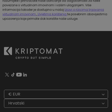
razumijete i prihvaćate naše odricanje od odgovornosti za rizike
povezane s virtualnom imovinom i vašim ulaganjem. Više
informacija također je dostupno u našoj
Izjavi o rizicima trgovanja
virtualnom imovinom
,
Uvjetima korištenja
te posebnim obavijestima
upozorenja koje primate dok koristite naše usluge.
€ EUR
Hrvatski