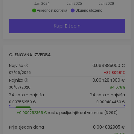
Jan 2024
Jan 2025
Jan 2026
Vrijednost portfelja
Ukupno uloženo
Kupi Bitcoin
CJENOVNA IZVEDBA
Najviša
0.064885000 €
07/06/2026
-87.80581%
Najniža
0.004284300 €
30/07/2026
84.678%
24 sata - najniža
24 sata - najviša
0.007552150 €
0.009484460 €
+0.000252365 €
rast u posljednjih sat vremena (3.29%)
Prije tjedan dana
0.004832905 €