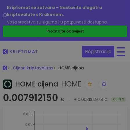
Kriptomat se zatvara – Nastavite ulagati u
kriptovalute s Krakenom.
Vaša sredstva su sigurna i u potpunosti dostupna.
Pročitajte obavijest
Registracija
Cijene kriptovaluta
HOME cijena
HOME cijena
HOME
0.007912150
€
+
0.003134978 €
63.71 %