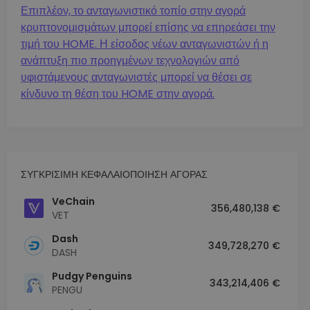
Επιπλέον, το ανταγωνιστικό τοπίο στην αγορά
κρυπτονομισμάτων μπορεί επίσης να επηρεάσει την
τιμή του HOME. Η είσοδος νέων ανταγωνιστών ή η
ανάπτυξη πιο προηγμένων τεχνολογιών από
υφιστάμενους ανταγωνιστές μπορεί να θέσει σε
κίνδυνο τη θέση του HOME στην αγορά.
ΣΥΓΚΡΙΣΙΜΗ ΚΕΦΑΛΑΙΟΠΟΙΗΣΗ ΑΓΟΡΑΣ
VeChain
356,480,138 €
VET
Dash
349,728,270 €
DASH
Pudgy Penguins
343,214,406 €
PENGU