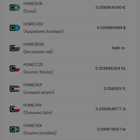
HOME/EUR
0.008364040 €
(Ευρώ)
HOME/USD
0.009669968 $
(Αμερικάνικο δολλάριο)
HOME/BGN
NaN лв.
(βουλγαρικό λεβ)
HOME/CZK
0.202896204 Kč
(Κορόνα Τσεχίας)
HOME/HUF
3.036953 ft
(ουγγρικό φιορίνι)
HOME/PLN
0.035964577 zł
(Πολωνικό ζλότι)
HOME/SEK
0.091679037 kr
(Κορόνα Σουηδίας)