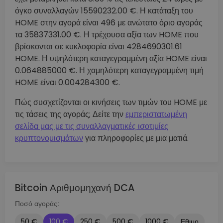
όγκο συναλλαγών 15590232.00 €. Η κατάταξη του
HOME στην αγορά είναι 496 με ανώτατο όριο αγοράς
τα 35837331.00 €. Η τρέχουσα αξία των HOME που
βρίσκονται σε κυκλοφορία είναι 4284690301.61
HOME. Η υψηλότερη καταγεγραμμένη αξία HOME είναι
0.064885000 €. Η χαμηλότερη καταγεγραμμένη τιμή
HOME είναι 0.004284300 €.
Πώς συσχετίζονται οι κινήσεις των τιμών του HOME με
τις τάσεις της αγοράς; Δείτε την
εμπεριστατωμένη
σελίδα μας με τις συναλλαγματικές ισοτιμίες
κρυπτονομισμάτων
για πληροφορίες με μια ματιά.
Bitcoin Αριθμομηχανή DCA
Ποσό αγοράς:
50 €
100 €
250 €
500 €
1000 €
Εθιμο