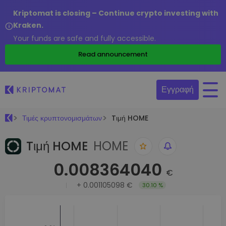
Kriptomat is closing – Continue crypto investing with
Kraken.
Your funds are safe and fully accessible.
Read announcement
Εγγραφή
Τιμές κρυπτονομισμάτων
Tιμή HOME
Tιμή HOME
HOME
0.008364040
€
+
0.001105098 €
30.10 %