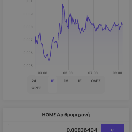
24
1Ε
1Μ
1Έ
ΌΛΕΣ
ΏΡΕΣ
HOME Αριθμομηχανή
€