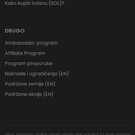
Kako kupiti Solanu (SOL)?
DRUGO
Ambassador program
Affiliate Program
Program preporuke
Naknade i ograničenja (EN)
Podržane zemlje (EN)
Podržane akcije (EN)
*Risk Warning: Digital asset prices are subject to high market