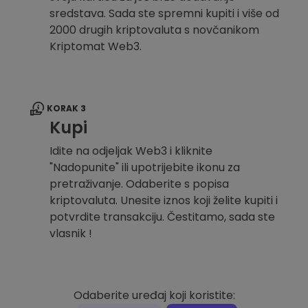
sredstava. Sada ste spremni kupiti i više od
2000 drugih kriptovaluta s novčanikom
Kriptomat Web3.
KORAK 3
Kupi
Idite na odjeljak Web3 i kliknite
"Nadopunite" ili upotrijebite ikonu za
pretraživanje. Odaberite s popisa
kriptovaluta. Unesite iznos koji želite kupiti i
potvrdite transakciju. Čestitamo, sada ste
vlasnik !
Odaberite uređaj koji koristite: