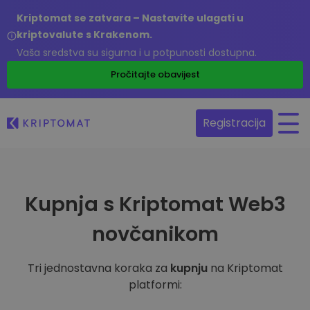
Kriptomat se zatvara – Nastavite ulagati u
kriptovalute s Krakenom.
Vaša sredstva su sigurna i u potpunosti dostupna.
Pročitajte obavijest
Registracija
Kupnja s Kriptomat Web3
novčanikom
Tri jednostavna koraka za
kupnju
na Kriptomat
platformi: