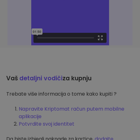
Vaš
detaljni vodiči
za kupnju
Trebate više informacija o tome kako kupiti ?
Napravite Kriptomat račun putem mobilne
aplikacije
Potvrdite svoj identitet
Da biste izbjegli naknade za kartice,
dodajte