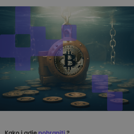
Kako i gdje
pohraniti
?