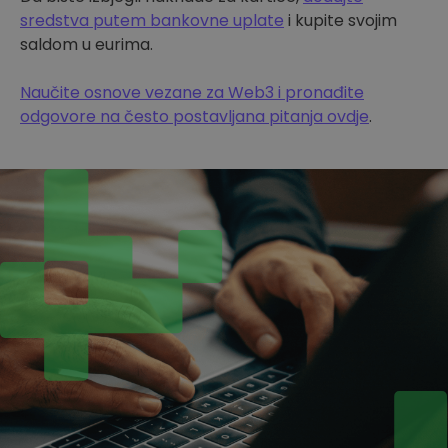
sredstva putem bankovne uplate
i kupite svojim
saldom u eurima.
Naučite osnove vezane za Web3 i pronađite
odgovore na često postavljana pitanja ovdje
.