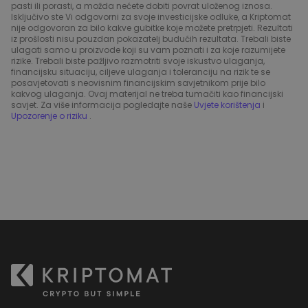
pasti ili porasti, a možda nećete dobiti povrat uloženog iznosa.
Isključivo ste Vi odgovorni za svoje investicijske odluke, a Kriptomat
nije odgovoran za bilo kakve gubitke koje možete pretrpjeti. Rezultati
iz prošlosti nisu pouzdan pokazatelj budućih rezultata. Trebali biste
ulagati samo u proizvode koji su vam poznati i za koje razumijete
rizike. Trebali biste pažljivo razmotriti svoje iskustvo ulaganja,
financijsku situaciju, ciljeve ulaganja i toleranciju na rizik te se
posavjetovati s neovisnim financijskim savjetnikom prije bilo
kakvog ulaganja. Ovaj materijal ne treba tumačiti kao financijski
savjet. Za više informacija pogledajte naše
Uvjete korištenja
i
Upozorenje o riziku
.