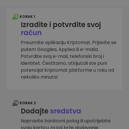
KORAK 1
Izradite i potvrdite svoj
račun
Preuzmite aplikaciju Kriptomat. Prijavite se
putem Googlea, Applea ili e-maila.
Potvrdite svoj e-mail, telefonski broj i
identitet. Čestitamo, otključali ste puni
potencijal Kriptomat platforme u roku od
nekoliko minuta!
KORAK 2
Dodajte
sredstva
Napravite bankovni polog ili upotrijebite
svoju karticu za još brže dodavanje