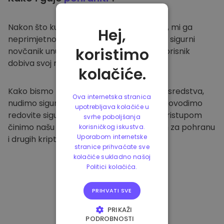
Nakon što kupite na
Kriptomat platformi
, mi ga
Hej,
neprimjetno prenosimo u vaš namjenski i sigurni
koristimo
novčanik unutar naše platforme. Svaki korisnik
dobiva svoj novčanik.
kolačiće.
Kako bismo zaštitili naše klijente i njihova sredstva,
Ova internetska stranica
nudimo sigurnu izvanmrežnu pohranu i provodimo
upotrebljava kolačiće u
redovite sigurnosne provjere. Ovakvim pristupom
svrhe poboljšanja
činimo našu platformu sigurnim mjestom za pohranu
korisničkog iskustva.
Uporabom internetske
i drugih kriptovaluta.
stranice prihvaćate sve
kolačiće sukladno našoj
Politici kolačića.
PRIHVATI SVE
PRIKAŽI
PODROBNOSTI