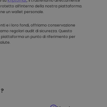
e su
Kriptomat
, li trasferiamo direttamente
rotetto all’interno della nostra piattaforma.
one un wallet personale.
enti e i loro fondi, offriamo conservazione
iamo regolari audit di sicurezza. Questo
 piattaforma un punto di riferimento per
alute.
?