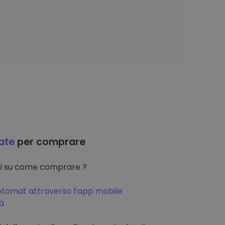
ate
per comprare
oni su come comprare ?
ptomat attraverso l’app mobile
tà