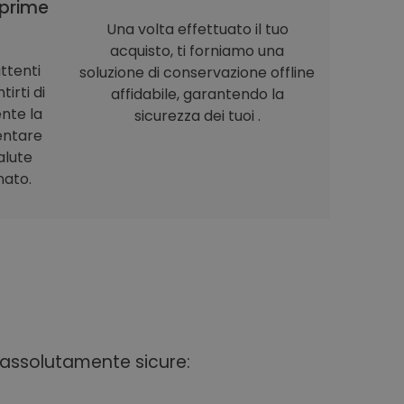
prime
Una volta effettuato il tuo
acquisto, ti forniamo una
ttenti
soluzione di conservazione offline
irti di
affidabile, garantendo la
nte la
sicurezza dei tuoi .
entare
alute
nato.
i assolutamente sicure: