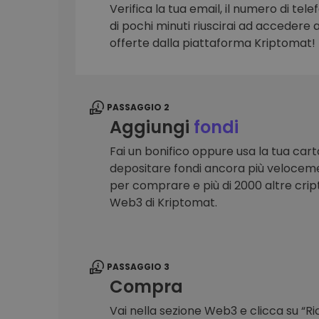
Verifica la tua email, il numero di telef
Scoperta investimenti
di pochi minuti riuscirai ad accedere a 
Trova la tua strategia cryp
offerte dalla piattaforma Kriptomat!
PASSAGGIO 2
Aggiungi
fondi
Fai un bonifico oppure usa la tua cart
depositare fondi ancora più veloceme
per comprare e più di 2000 altre crip
Web3 di Kriptomat.
PASSAGGIO 3
Compra
Vai nella sezione Web3 e clicca su “R