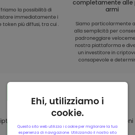
completamente alle 
armi
friamo la possibilità di
istare immediatamente i
Siamo particolarmente a
 token più diffusi, tra cui .
alla semplicità per consent
padroneggiare veloceme
nostra piattaforma e div
un investitore in criptov
consapevole e determi
Ehi, utilizziamo i
Modalità di
pagamento
cookie.
Kriptomat, hai a tua disposizione diverse opzion
Questo sito web utilizza i cookie per migliorare la tua
esperienza di navigazione. Utilizzando il nostro sito