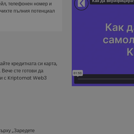
фейл за
ейл, телефонен номер и
ючихте пълния потенциал
довател
ратегия
айте кредитната си карта,
 Вече сте готови да
ути с Kriptomat Web3
върху „Заредете