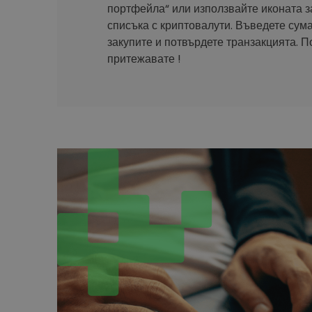
портфейла“ или използвайте иконата з
списъка с криптовалути. Въведете сума
закупите и потвърдете транзакцията. П
притежавате !