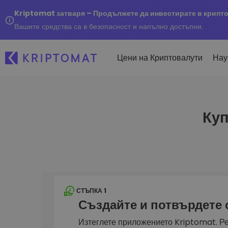
Kriptomat затваря – Продължете да инвестирате в крипт
Вашите средства са в безопасност и напълно достъпни.
Цени на Криптовалути
Нау
Куп
Наско
Послед
Купуване и продаване
Всички цени
Kripto
криптовалута
Над 300+ криптовалути
Купете 300+ криптовалу
Ако бя
Топ печеливши & губещи
...днес
Размяна на криптовал
Намерете възможности за
Над 1 000 опции за двойк
инвестиране
Интелигентни портфо
СТЪПКА 1
Интелигентен начин за 
Създайте и потвърдете
в криптовалути
Kriptomat Портфейл
Изтеглете приложението Kriptomat. Ре