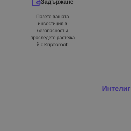
Задържане
Пазете вашата
инвестиция в
безопасност и
проследете растежа
й с Kriptomat.
Интелиг