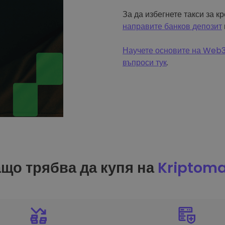
За да избегнете такси за к
направите банков депозит
Научете основите на Web3 
въпроси тук
.
що трябва да купя на
Kriptom