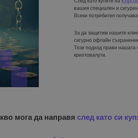
След като купите на
Kripto
вашия специален и сигурен
Всеки потребител получава
За да защитим нашите клие
сигурно офлайн съхранение
Този подход прави нашата 
криптовалути.
кво мога да направя
след като си куп