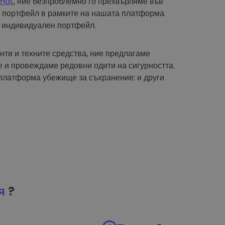
mat
, ние безпроблемно го прехвърляме във
 портфейл в рамките на нашата платформа.
 индивидуален портфейл.
нти и техните средства, ние предлагаме
 и провеждаме редовни одити на сигурността.
платформа убежище за съхранение: и други
я
?