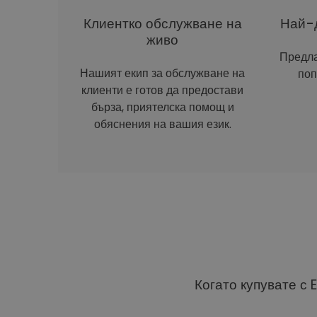
Клиентко обслужване на
Най-д
живо
Предла
Нашият екип за обслужване на
поп
клиенти е готов да предостави
бърза, приятелска помощ и
обяснения на вашия език.
Когато купувате с 