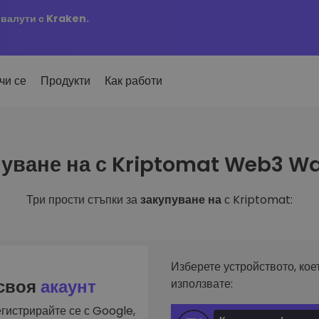
овалути с Kraken.
чи се
Продукти
Как работи
Сигн
уване на с Kriptomat Web3 Wa
ро добавени
Актуа
но добавени токени в
 на
KriptoEarn
любим
mat
Печелете награди с вашата
ти
криптовалута
Три прости стъпки за
закупуване на
с Kriptomat:
Разг
х купил за 100 €…
Откри
Трезор
 щеше да струва
ута
инвес
Спестете криптовалута за вашето
и
бъдеще
Анал
лиа
Интел
Повтаряща се печалба
Изберете устройството, кое
инвестиране
оптим
Редовно планирани инвестиции
 своя
акаунт
използвате:
(DCA)
гистрирайте се с Google,