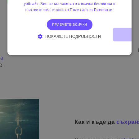
уебсайт, Вие се съгласявате с всички бисквитки в
съответствие с нашата Политика за Бисквитки.
ПРИЕМЕТЕ ВСИЧКИ
ПОКАЖЕТЕ ПОДРОБНОСТИ
СТРОГО НЕОБХОДИМО
ЕФЕКТИВНОСТ
на
ТАРГЕТИРАНЕ
ФУНКЦИОНАЛНОСТ
O.
Как и къде да
съхран