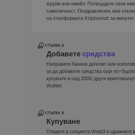
Сигурен и опростен порт
Apple или имейл. Потвърдете своя им
криптовалута
самоличност. Поздравления, вие откл
Инвестиционен изсле
на платформата Kriptomat за минути!
Намери своята крипто ст
СТЪПКА 2
Добавете
средства
Направете банков депозит или използв
за да добавите средства още по-бързо.
купувате и над 2000 други криптовал
Wallet.
СТЪПКА 3
Купуване
Отидете в секцията Web3 и щракнете 