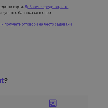
редитни карти,
Добавете средства, като
и купете с баланса си в евро.
и получете отговори на често задавани
at
?