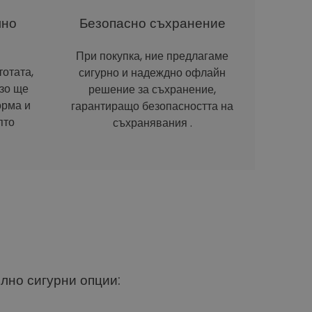
лно
Безопасно съхранение
При покупка, ние предлагаме
отата,
сигурно и надеждно офлайн
рзо ще
решение за съхранение,
орма и
гарантиращо безопасността на
пто
съхранявания .
ълно сигурни опции: