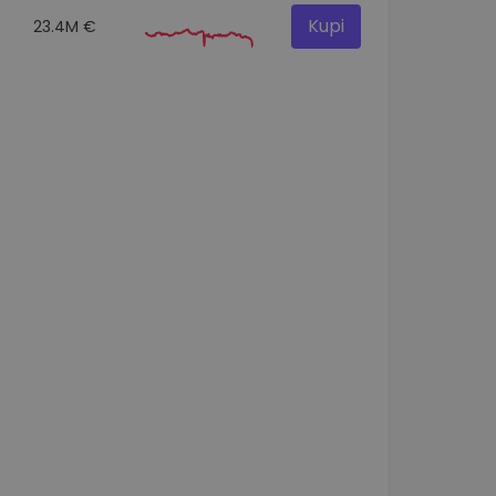
Kupi
23.4M €