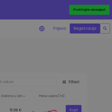
Pročitajte obavijest
Prijava
Registracija
cijenama
 cijena vaših
tva
 ulaganje
Filteri
elja
 optimalnu
Količina u 24h
Prikaz cijene (7d)
Kupi
15.6B €