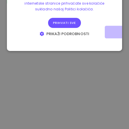
internetske stranice prihvaćate sve kolačiće
1.160000 €
-4.10%
3.2B €
sukladno našoj Politici kolačića.
PRIHVATI SVE
PRIKAŽI PODROBNOSTI
NUŽNO POTREBNI KOLAČIĆI
IZVEDBA
CILJANOST
FUNKCIONALNOST