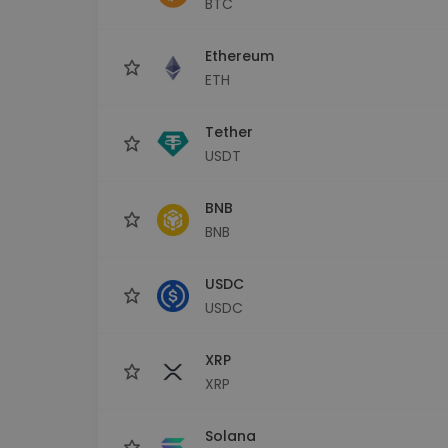
BTC
Istraživač ulaganja
Pronađi svoju kripto strategiju
Ethereum
ETH
Tether
USDT
BNB
BNB
USDC
USDC
XRP
XRP
Solana