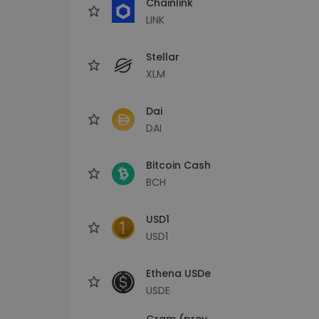
Chainlink
LINK
Stellar
XLM
Dai
DAI
Bitcoin Cash
BCH
USD1
USD1
Ethena USDe
USDE
Gram (prev.