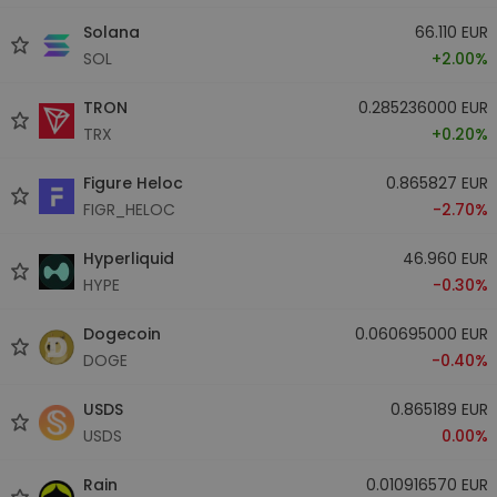
Solana
66.110 EUR
SOL
+2.00%
TRON
0.285236000 EUR
TRX
+0.20%
Figure Heloc
0.865827 EUR
FIGR_HELOC
-2.70%
Hyperliquid
46.960 EUR
HYPE
-0.30%
Dogecoin
0.060695000 EUR
DOGE
-0.40%
USDS
0.865189 EUR
USDS
0.00%
Rain
0.010916570 EUR