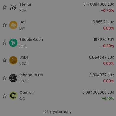
Stellar
0.140894000 EUR
XLM
-0.70%
Dai
0.865121 EUR
DAI
0.00%
Bitcoin Cash
187.230 EUR
BCH
-0.20%
USD1
0.864947 EUR
USD1
0.00%
Ethena USDe
0.864977 EUR
USDE
0.00%
Canton
0.084060000 EUR
CC
+6.10%
25
kryptomeny