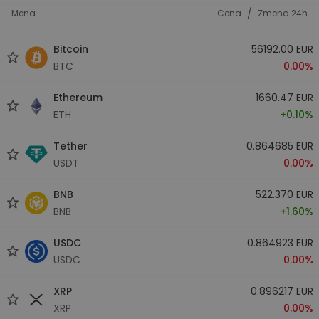
/
Mena
Cena
Zmena 24h
Bitcoin
56192.00 EUR
BTC
0.00%
Ethereum
1660.47 EUR
ETH
+0.10%
Tether
0.864685 EUR
USDT
0.00%
BNB
522.370 EUR
BNB
+1.60%
USDC
0.864923 EUR
USDC
0.00%
XRP
0.896217 EUR
XRP
0.00%