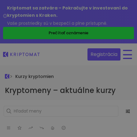
Kriptomat sa zatvára – Pokračujte v investovaní do
kryptomien s Kraken.
Vaše prostriedky sú v bezpečí a plne prístupné.
Prečítať oznámenie
Registrácia
Kurzy kryptomien
Kryptomeny – aktuálne kurzy