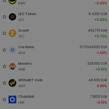
RAIN
-0.40%
LEO Token
8.4200 EUR
LEO
+0.40%
Zcash
452.170 EUR
ZEC
+3.70%
Cardano
0.170149000 EUR
ADA
-1.40%
Monero
329.550 EUR
XMR
+0.10%
WhiteBIT Coin
48.600 EUR
WBT
0.00%
Chainlink
7.1800 EUR
LINK
-0.10%