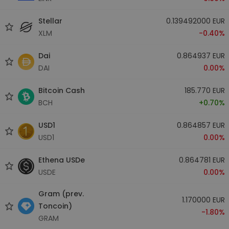
Stellar
0.139492000 EUR
XLM
-0.40%
Dai
0.864937 EUR
DAI
0.00%
Bitcoin Cash
185.770 EUR
BCH
+0.70%
USD1
0.864857 EUR
USD1
0.00%
Ethena USDe
0.864781 EUR
USDE
0.00%
Gram (prev.
1.170000 EUR
Toncoin)
-1.80%
GRAM