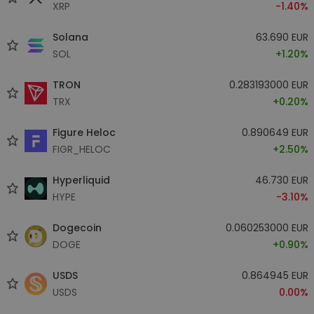
XRP
-1.40%
Solana
63.690 EUR
SOL
+1.20%
TRON
0.283193000 EUR
TRX
+0.20%
Figure Heloc
0.890649 EUR
FIGR_HELOC
+2.50%
Hyperliquid
46.730 EUR
HYPE
-3.10%
Dogecoin
0.060253000 EUR
DOGE
+0.90%
USDS
0.864945 EUR
USDS
0.00%