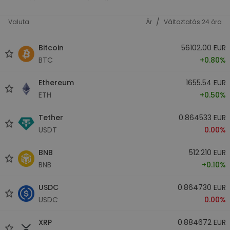
/
Valuta
Ár
Változtatás 24 óra
Bitcoin
56102.00 EUR
BTC
+0.80%
Ethereum
1655.54 EUR
ETH
+0.50%
Tether
0.864533 EUR
USDT
0.00%
BNB
512.210 EUR
BNB
+0.10%
USDC
0.864730 EUR
USDC
0.00%
XRP
0.884672 EUR