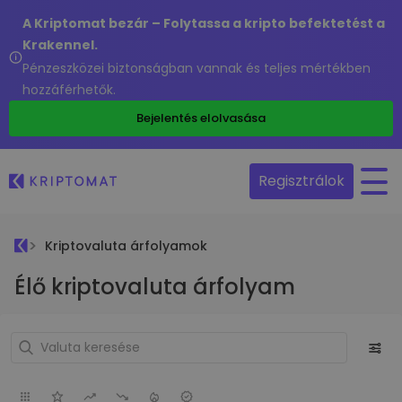
A Kriptomat bezár – Folytassa a kripto befektetést a
Krakennel.
Pénzeszközei biztonságban vannak és teljes mértékben
hozzáférhetők.
Bejelentés elolvasása
Regisztrálok
Kriptovaluta árfolyamok
Élő kriptovaluta árfolyam