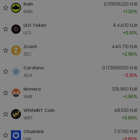
Rain
0.011005220 EUR
RAIN
+1.30%
LEO Token
8.4400 EUR
LEO
+0.10%
Zcash
440.710 EUR
ZEC
+2.90%
Cardano
0.173655000 EUR
ADA
-2.10%
Monero
325.860 EUR
XMR
+1.90%
WhiteBIT Coin
48.530 EUR
WBT
+0.60%
Chainlink
7.0700 EUR
LINK
-0.60%