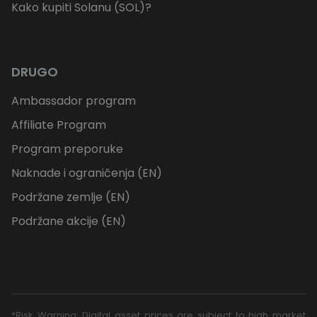
Kako kupiti Solanu (SOL)?
DRUGO
Ambassador program
Affiliate Program
Program preporuke
Naknade i ograničenja (EN)
Podržane zemlje (EN)
Podržane akcije (EN)
*Risk Warning: Digital asset prices are subject to high market