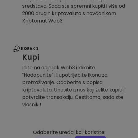
sredstava. Sada ste spremni kupiti i više od
2000 drugih kriptovaluta s novčanikom
Kriptomat Web3.
KORAK 3
Kupi
Idite na odjeljak Web3 i kliknite
"Nadopunite" ili upotrijebite ikonu za
pretraživanje. Odaberite s popisa
kriptovaluta. Unesite iznos koji želite kupiti i
potvrdite transakciju. Čestitamo, sada ste
vlasnik !
Odaberite uređaj koji koristite: