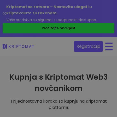
Kriptomat se zatvara – Nastavite ulagati u
kriptovalute s Krakenom.
Vaša sredstva su sigurna i u potpunosti dostupna.
Pročitajte obavijest
Registracija
Kupnja s Kriptomat Web3
novčanikom
Tri jednostavna koraka za
kupnju
na Kriptomat
platformi: