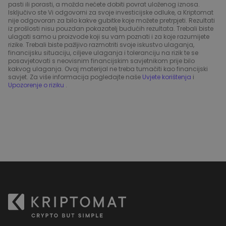
pasti ili porasti, a možda nećete dobiti povrat uloženog iznosa.
Isključivo ste Vi odgovorni za svoje investicijske odluke, a Kriptomat
nije odgovoran za bilo kakve gubitke koje možete pretrpjeti. Rezultati
iz prošlosti nisu pouzdan pokazatelj budućih rezultata. Trebali biste
ulagati samo u proizvode koji su vam poznati i za koje razumijete
rizike. Trebali biste pažljivo razmotriti svoje iskustvo ulaganja,
financijsku situaciju, ciljeve ulaganja i toleranciju na rizik te se
posavjetovati s neovisnim financijskim savjetnikom prije bilo
kakvog ulaganja. Ovaj materijal ne treba tumačiti kao financijski
savjet. Za više informacija pogledajte naše
Uvjete korištenja
i
Upozorenje o riziku
.