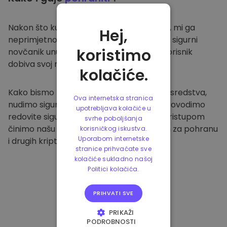
Nakon što kupite na
Kriptomat platformi
, mi ga
Hej,
neprimjetno prenosimo u vaš namjenski i sigurni
koristimo
novčanik unutar naše platforme. Svaki korisnik
dobiva svoj novčanik.
kolačiće.
Kako bismo zaštitili naše klijente i njihova sredstva,
Ova internetska stranica
nudimo sigurnu izvanmrežnu pohranu i provodimo
upotrebljava kolačiće u
redovite sigurnosne provjere. Ovakvim pristupom
svrhe poboljšanja
činimo našu platformu sigurnim mjestom za pohranu
korisničkog iskustva.
Uporabom internetske
i drugih kriptovaluta.
stranice prihvaćate sve
kolačiće sukladno našoj
Politici kolačića.
PRIHVATI SVE
PRIKAŽI
PODROBNOSTI