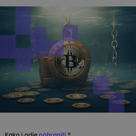
Kako i gdje
pohraniti
?