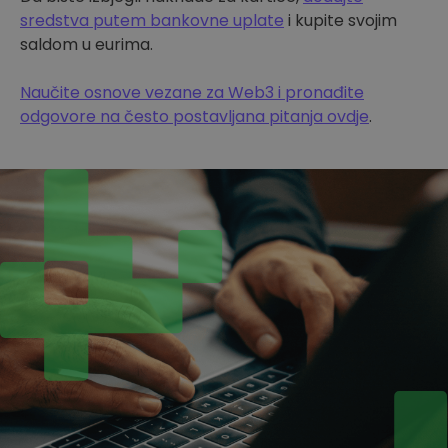
sredstva putem bankovne uplate
i kupite svojim
saldom u eurima.
Naučite osnove vezane za Web3 i pronađite
odgovore na često postavljana pitanja ovdje
.