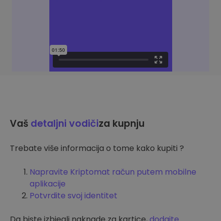
Vaš
detaljni vodiči
za kupnju
Trebate više informacija o tome kako kupiti ?
Napravite Kriptomat račun putem mobilne
aplikacije
Potvrdite svoj identitet
Da biste izbjegli naknade za kartice,
dodajte