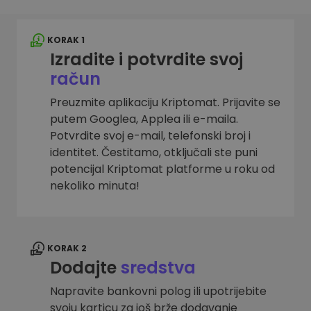
KORAK 1
Izradite i potvrdite svoj
račun
Preuzmite aplikaciju Kriptomat. Prijavite se
putem Googlea, Applea ili e-maila.
Potvrdite svoj e-mail, telefonski broj i
identitet. Čestitamo, otključali ste puni
potencijal Kriptomat platforme u roku od
nekoliko minuta!
KORAK 2
Dodajte
sredstva
Napravite bankovni polog ili upotrijebite
svoju karticu za još brže dodavanje