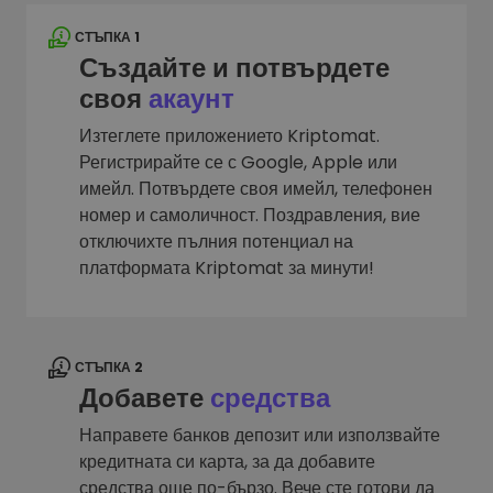
СТЪПКА 1
Създайте и потвърдете
своя
акаунт
Изтеглете приложението Kriptomat.
Регистрирайте се с Google, Apple или
имейл. Потвърдете своя имейл, телефонен
номер и самоличност. Поздравления, вие
отключихте пълния потенциал на
платформата Kriptomat за минути!
СТЪПКА 2
Добавете
средства
Направете банков депозит или използвайте
кредитната си карта, за да добавите
средства още по-бързо. Вече сте готови да