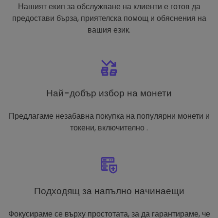
Нашият екип за обслужване на клиенти е готов да
предостави бърза, приятелска помощ и обяснения на
вашия език.
Най-добър избор на монети
Предлагаме незабавна покупка на популярни монети и
токени, включително .
Подходящ за напълно начинаещи
Фокусираме се върху простотата, за да гарантираме, че