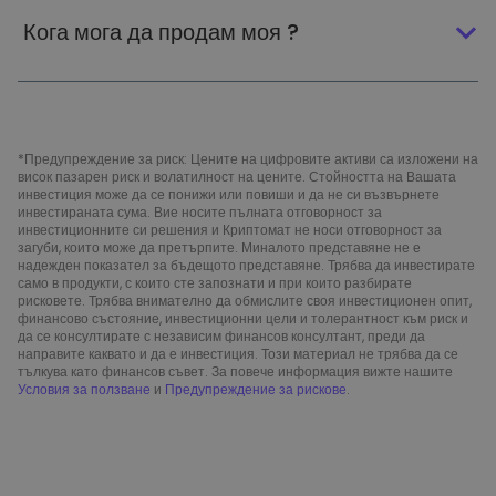
Кога мога да продам моя ?
*Предупреждение за риск: Цените на цифровите активи са изложени на
висок пазарен риск и волатилност на цените. Стойността на Вашата
инвестиция може да се понижи или повиши и да не си възвърнете
инвестираната сума. Вие носите пълната отговорност за
инвестиционните си решения и Криптомат не носи отговорност за
загуби, които може да претърпите. Миналото представяне не е
надежден показател за бъдещото представяне. Трябва да инвестирате
само в продукти, с които сте запознати и при които разбирате
рисковете. Трябва внимателно да обмислите своя инвестиционен опит,
финансово състояние, инвестиционни цели и толерантност към риск и
да се консултирате с независим финансов консултант, преди да
направите каквато и да е инвестиция. Този материал не трябва да се
тълкува като финансов съвет. За повече информация вижте нашите
Условия за ползване
и
Предупреждение за рискове
.