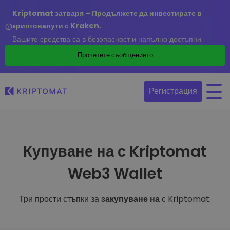
Kriptomat затваря – Продължете да инвестирате в
криптовалути с Kraken.
Вашите средства са в безопасност и напълно достъпни.
Прочетете съобщението
Регистрация
Купуване на с Kriptomat
Web3 Wallet
Три прости стъпки за
закупуване на
с Kriptomat: