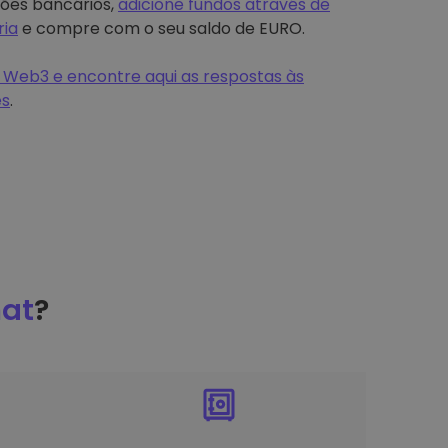
tões bancários,
adicione fundos através de
ria
e compre com o seu saldo de EURO.
 Web3 e encontre aqui as respostas às
es
.
at
?