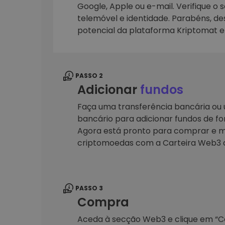
Google, Apple ou e-mail. Verifique o 
telemóvel e identidade. Parabéns, d
Explorador de 
Encontra a tua est
potencial da plataforma Kriptomat 
PASSO 2
Adicionar
fundos
Faça uma transferência bancária ou u
bancário para adicionar fundos de fo
Agora está pronto para comprar e m
criptomoedas com a Carteira Web3 
PASSO 3
Compra
Aceda à secção Web3 e clique em “Car