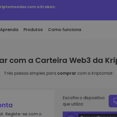
 criptomoedas com a Kraken.
Aprenda
Produtos
Como funciona
er Cripto
KriptoEarn
r com a Carteira Web3 da Kr
onado/s Recentemente
300
Ganhe recompensas com as suas
tokens adicionados à
criptomoedas
mat
Três passos simples para
comprar
com a Kriptomat:
Cofre
eu comprasse 100 euros
Guarde criptomoedas para o seu
s à escolha
futuro
 valeria
ligentes
Compra Recorrente
e investir em
Investimentos regulares
Escolha o dispositivo
programados (DCA)
onta
que utiliza:
iptomat
criptomoedas
t. Registe-se com o