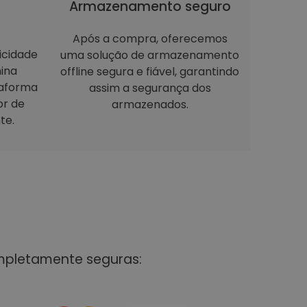
Armazenamento seguro
Após a compra, oferecemos
icidade
uma solução de armazenamento
ina
offline segura e fiável, garantindo
taforma
assim a segurança dos
or de
armazenados.
te.
mpletamente seguras: