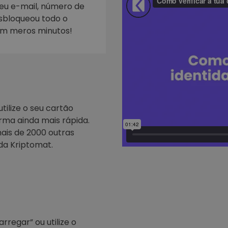
seu e-mail, número de
esbloqueou todo o
Investimentos
ratégia cripto
em meros minutos!
tilize o seu cartão
rma ainda mais rápida.
ais de 2000 outras
da Kriptomat.
regar” ou utilize o