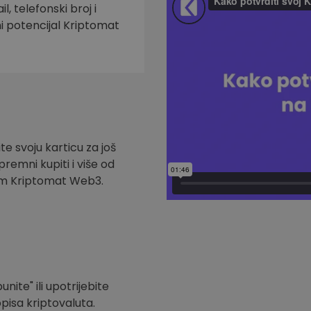
l, telefonski broj i
ni potencijal Kriptomat
te svoju karticu za još
remni kupiti i više od
om Kriptomat Web3.
nite" ili upotrijebite
pisa kriptovaluta.