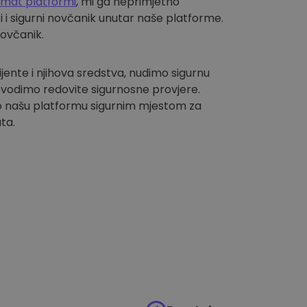
omat platformi
, mi ga neprimjetno
i sigurni novčanik unutar naše platforme.
novčanik.
lijente i njihova sredstva, nudimo sigurnu
vodimo redovite sigurnosne provjere.
 našu platformu sigurnim mjestom za
ta.