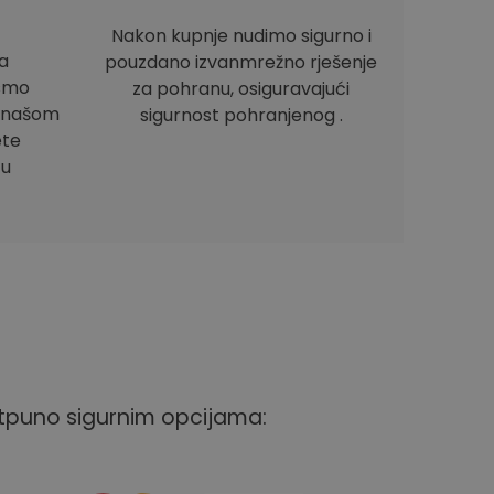
Nakon kupnje nudimo sigurno i
a
pouzdano izvanmrežno rješenje
ismo
za pohranu, osiguravajući
e našom
sigurnost pohranjenog .
ete
 u
otpuno sigurnim opcijama: