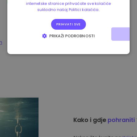
internetske stranice prihvaćate sve kolačiće
sukladno našoj Politici kolačića.
PRIHVATI SVE
PRIKAŽI PODROBNOSTI
m
NUŽNO POTREBNI KOLAČIĆI
IZVEDBA
CILJANOST
FUNKCIONALNOST
Kako i gdje
pohraniti