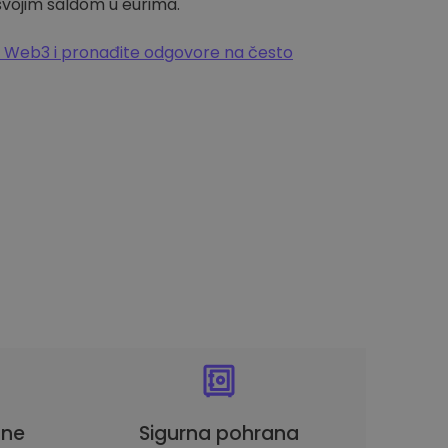
 svojim saldom u eurima.
 Web3 i pronađite odgovore na često
une
Sigurna pohrana