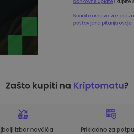
bankovne uplate
i kupite
Naučite osnove vezane za
postavljana pitanja ovdje
.
Zašto kupiti na
Kriptomatu
?
jbolji izbor novčića
Prikladno za potp