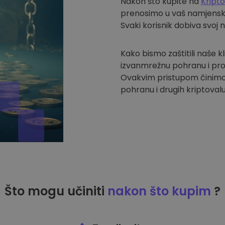
Nakon što kupite na
Kript
prenosimo u vaš namjenski 
Svaki korisnik dobiva svoj 
Kako bismo zaštitili naše k
izvanmrežnu pohranu i pro
Ovakvim pristupom činimo
pohranu i drugih kriptovalu
Što mogu učiniti
nakon što kupim
?