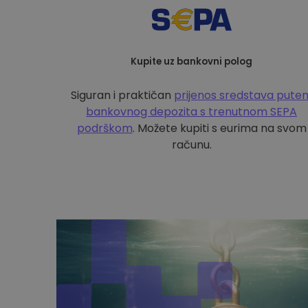
Kupite uz bankovni polog
Siguran i praktičan
prijenos sredstava pute
bankovnog depozita s
trenutnom SEPA
podrškom
. Možete kupiti s eurima na svom
računu.