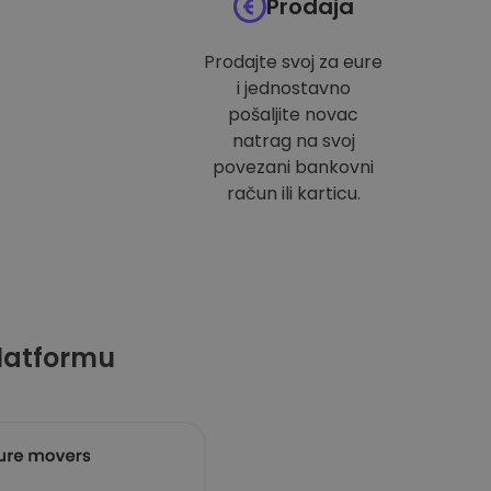
Prodaja
Prodajte svoj za eure
i jednostavno
pošaljite novac
natrag na svoj
povezani bankovni
račun ili karticu.
latformu