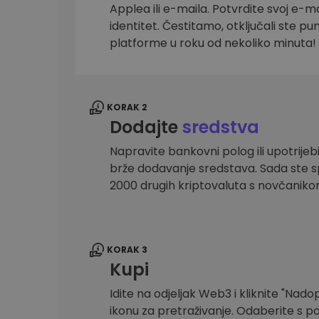
Applea ili e-maila. Potvrdite svoj e-mai
Istraživač ulaganja
identitet. Čestitamo, otključali ste pu
Pronađi svoju kripto strategiju
platforme u roku od nekoliko minuta!
KORAK 2
Dodajte
sredstva
Napravite bankovni polog ili upotrijebi
brže dodavanje sredstava. Sada ste sp
2000 drugih kriptovaluta s novčanik
KORAK 3
Kupi
Idite na odjeljak Web3 i kliknite "Nadopu
ikonu za pretraživanje. Odaberite s po