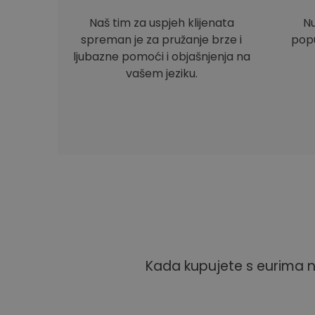
Naš tim za uspjeh klijenata
Nu
spreman je za pružanje brze i
popu
ljubazne pomoći i objašnjenja na
vašem jeziku.
Kada kupujete s eurima n