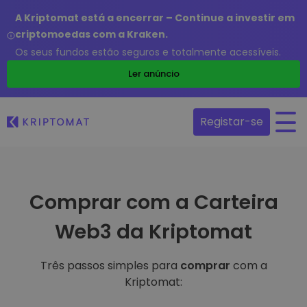
A Kriptomat está a encerrar – Continue a investir em
criptomoedas com a Kraken.
Os seus fundos estão seguros e totalmente acessíveis.
Ler anúncio
Registar-se
Comprar com a Carteira
Web3 da Kriptomat
Três passos simples para
comprar
com a
Kriptomat: