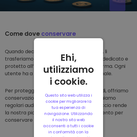
Come dove
conservare
Quando decidi di comprare su
Kriptomat
, li
Ehi,
trasferiamo direttamente nel tuo wallet dedicato e
protetto all’interno della nostra piattaforma. Ogni
utilizziamo
utente ha a disposizione un wallet personale.
i cookie.
Per proteggere i nostri clienti e i loro fondi, offriamo
Questo sito web utilizza i
conservazione offline protetta ed effettuiamo
cookie per migliorare la
regolari audit di sicurezza. Questo approccio rende
tua esperienza di
la nostra piattaforma un punto di riferimento per
navigazione. Utilizzando
conservare e altre criptovalute.
il nostro sito web
acconsenti a tutti i cookie
in conformità con la