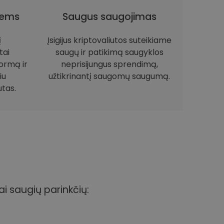
iems
Saugus saugojimas
į
Įsigijus kriptovaliutos suteikiame
tai
saugų ir patikimą saugyklos
ormą ir
neprisijungus sprendimą,
iu
užtikrinantį saugomų saugumą.
utas.
ai saugių parinkčių: