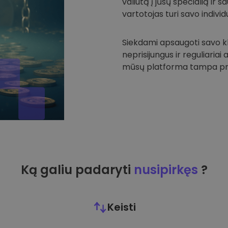
valiutą į jūsų specialią ir
vartotojas turi savo individu
Siekdami apsaugoti savo kli
neprisijungus ir reguliariai
mūsų platforma tampa prie
Ką galiu padaryti
nusipirkęs
?
Keisti