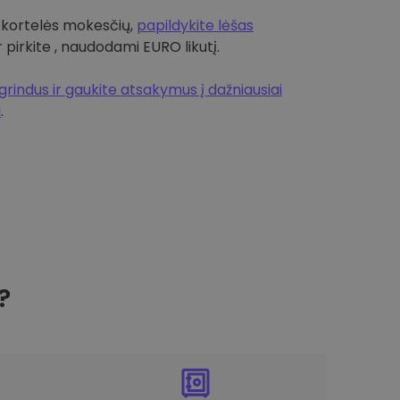
 kortelės mokesčių,
papildykite lėšas
r pirkite , naudodami EURO likutį.
rindus ir gaukite atsakymus į dažniausiai
a
.
?