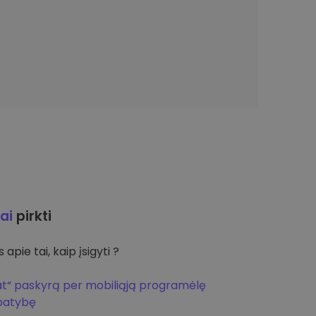
ai
pirkti
apie tai, kaip įsigyti ?
at“ paskyrą per mobiliąją programėlę
apatybę