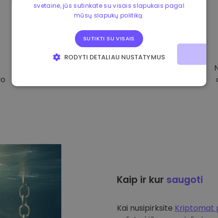
svetaine, jūs sutinkate su visais slapukais pagal
mūsų slapukų politiką.
SUTIKTI SU VISAIS
RODYTI DETALIAU NUSTATYMUS
BŪTINIEJI
VEIKIMĄ GERINANTYS
vo
TIKSLINIAI
FUNKCINIAI
Kaip ir kur
saugoti
Kai nusipirksite
Kriptomat 