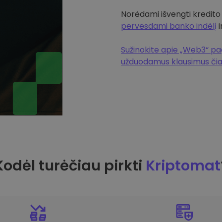
Norėdami išvengti kredito
pervesdami banko indėlį
i
Sužinokite apie „Web3“ pag
užduodamus klausimus či
Kodėl turėčiau pirkti
Kriptomat