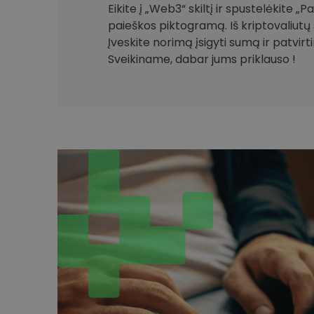
Eikite į „Web3“ skiltį ir spustelėkite „
paieškos piktogramą. Iš kriptovaliutų 
Įveskite norimą įsigyti sumą ir patvirt
Sveikiname, dabar jums priklauso !