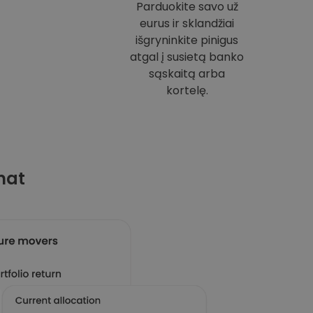
Parduokite savo už
eurus ir sklandžiai
išgryninkite pinigus
atgal į susietą banko
sąskaitą arba
kortelę.
mat