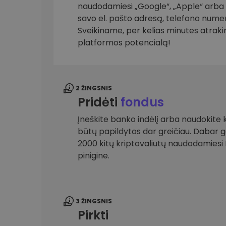
naudodamiesi „Google“, „Apple“ arba el
savo el. pašto adresą, telefono numer
Investicijų tyrinėtojas
Rask savo kripto strategiją
Sveikiname, per kelias minutes atrak
platformos potencialą!
2 ŽINGSNIS
Pridėti
fondus
Įneškite banko indėlį arba naudokite k
būtų papildytos dar greičiau. Dabar gal
2000 kitų kriptovaliutų naudodamies
pinigine.
3 ŽINGSNIS
Pirkti