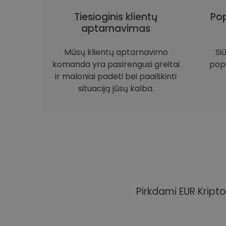
Tiesioginis klientų
Pop
aptarnavimas
Mūsų klientų aptarnavimo
Si
komanda yra pasirengusi greitai
popu
ir maloniai padėti bei paaiškinti
situaciją jūsų kalba.
Pirkdami EUR Kripto