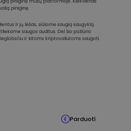
 saugią piniginę mūsų platformoje. Kiekvienas
alią piniginę.
entus ir jų lėšas, siūlome saugią saugyklą
 atliekame saugos auditus. Dėl šio požiūrio
globsčiu ir kitoms kriptovaliutoms saugoti.
Parduoti