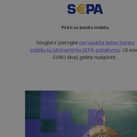
Pirkti su banko indėliu
Saugiai ir patogiai
perveskite lėšas banko
indėliu su
Momentiniu SEPA palaikymu
. Už sa
EURO likutį galite nusipirkti .