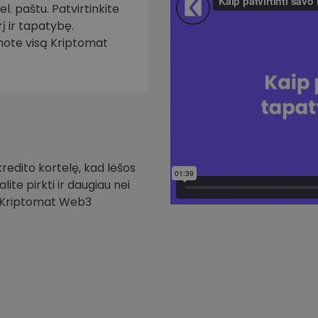
. paštu. Patvirtinkite
į ir tapatybę.
inote visą Kriptomat
redito kortelę, kad lėšos
ite pirkti ir daugiau nei
i Kriptomat Web3