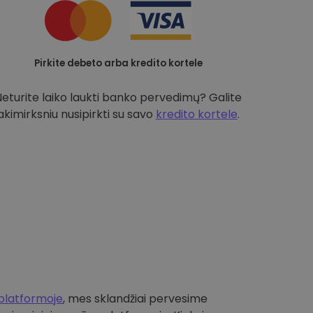
Pirkite debeto arba kredito kortele
Neturite laiko laukti banko pervedimų? Galite
akimirksniu nusipirkti su savo
kredito kortele
.
platformoje
, mes sklandžiai pervesime