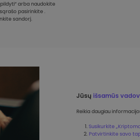
Papildyti“ arba naudokite
sąrašo pasirinkite .
inkite sandorį.
Jūsų
išsamūs vadov
Reikia daugiau informacijos 
Susikurkite „Kriptom
Patvirtinkite savo t