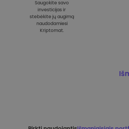
Saugokite savo
investicijas ir
stebėkite jų augimą
naudodamiesi
Kriptomat.
Iš
Pirkti naudojantis
Išmaniaisiais portf