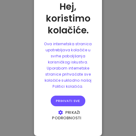
Hej,
koristimo
kolačiće.
Ova internetska stranica
upotrebljava kolačiće u
svrhe poboljšanja
korisničkog iskustva.
Uporabom internetske
stranice prihvaćate sve
kolačiće sukladno našoj
Politici kolačića.
PRIHVATI SVE
PRIKAŽI
PODROBNOSTI
NUŽNO POTREBNI
KOLAČIĆI