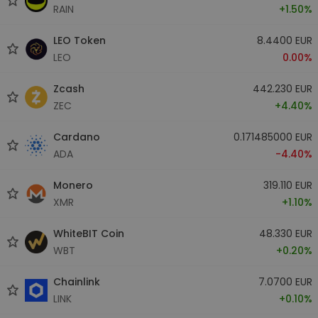
RAIN
+1.50%
LEO Token
8.4400 EUR
LEO
0.00%
Zcash
442.230 EUR
ZEC
+4.40%
Cardano
0.171485000 EUR
ADA
-4.40%
Monero
319.110 EUR
XMR
+1.10%
WhiteBIT Coin
48.330 EUR
WBT
+0.20%
Chainlink
7.0700 EUR
LINK
+0.10%