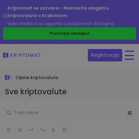
Kriptomat se zatvara – Nastavite ulagati u
kriptovalute s Krakenom.
Vaša sredstva su sigurna i u potpunosti dostupna.
Pročitajte obavijest
Registracija
Cijene kriptovaluta
Sve kriptovalute