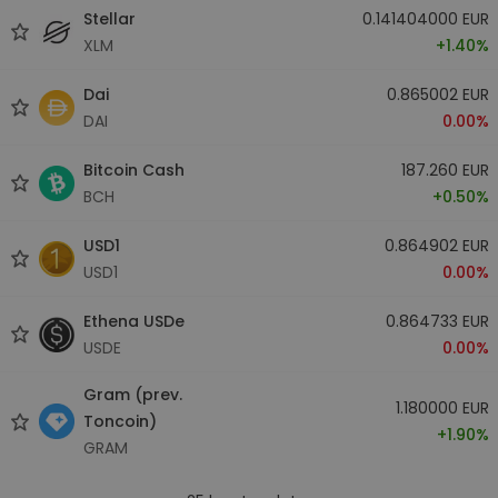
Stellar
0.141404000 EUR
XLM
+1.40%
Dai
0.865002 EUR
DAI
0.00%
Bitcoin Cash
187.260 EUR
BCH
+0.50%
USD1
0.864902 EUR
USD1
0.00%
Ethena USDe
0.864733 EUR
USDE
0.00%
Gram (prev.
1.180000 EUR
Toncoin)
+1.90%
GRAM