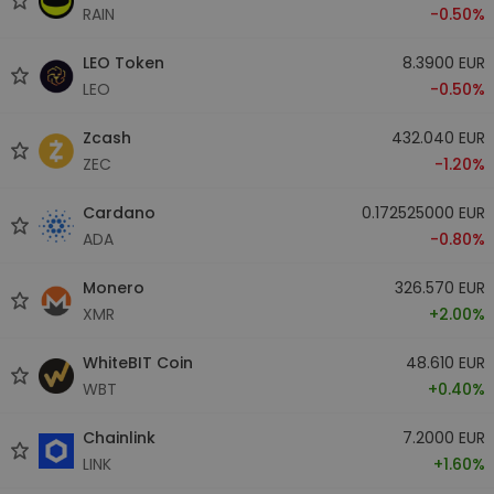
RAIN
-0.50%
LEO Token
8.3900 EUR
LEO
-0.50%
Zcash
432.040 EUR
ZEC
-1.20%
Cardano
0.172525000 EUR
ADA
-0.80%
Monero
326.570 EUR
XMR
+2.00%
WhiteBIT Coin
48.610 EUR
WBT
+0.40%
Chainlink
7.2000 EUR
LINK
+1.60%