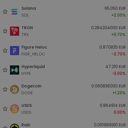
Solana
65.050 EUR
SOL
+2.00%
TRON
0.284204000 EUR
TRX
+0.70%
Figure Heloc
0.870825 EUR
FIGR_HELOC
-2.70%
Hyperliquid
47.210 EUR
HYPE
-3.00%
Dogecoin
0.060836000 EUR
DOGE
+1.20%
USDS
0.864914 EUR
USDS
0.00%
Rain
0.010969910 EUR