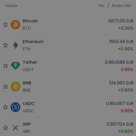
/
Valuta
Pris
Ändra 24h
Bitcoin
56171.00 EUR
BTC
+0.30%
Ethereum
1659.48 EUR
ETH
+0.40%
Tether
0.864588 EUR
USDT
0.00%
BNB
514.960 EUR
BNB
+0.90%
USDC
0.864817 EUR
USDC
0.00%
XRP
0.897124 EUR
XRP
+0.50%