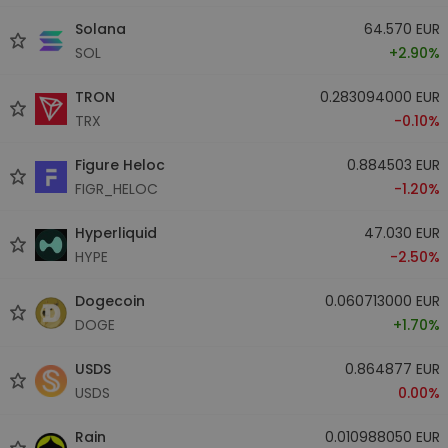
Solana
64.570 EUR
SOL
+2.90%
TRON
0.283094000 EUR
TRX
-0.10%
Figure Heloc
0.884503 EUR
FIGR_HELOC
-1.20%
Hyperliquid
47.030 EUR
HYPE
-2.50%
Dogecoin
0.060713000 EUR
DOGE
+1.70%
USDS
0.864877 EUR
USDS
0.00%
Rain
0.010988050 EUR