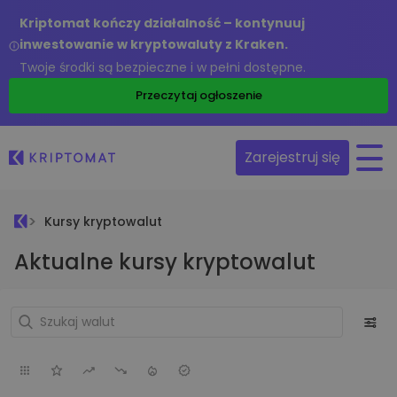
Kriptomat kończy działalność – kontynuuj
inwestowanie w kryptowaluty z Kraken.
Twoje środki są bezpieczne i w pełni dostępne.
Przeczytaj ogłoszenie
Zarejestruj się
Kursy kryptowalut
Aktualne kursy kryptowalut