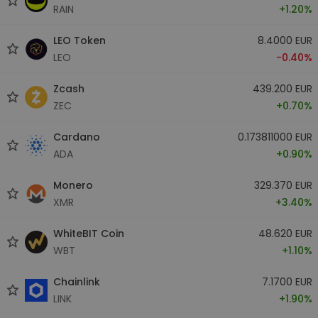
RAIN
+1.20%
LEO Token
8.4000 EUR
LEO
-0.40%
Zcash
439.200 EUR
ZEC
+0.70%
Cardano
0.173811000 EUR
ADA
+0.90%
Monero
329.370 EUR
XMR
+3.40%
WhiteBIT Coin
48.620 EUR
WBT
+1.10%
Chainlink
7.1700 EUR
LINK
+1.90%