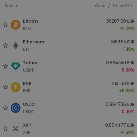
/
Waluta
Cena
Zmień 24h
Bitcoin
56207.00 EUR
BTC
+1.20%
Ethereum
1658.55 EUR
ETH
+1.10%
Tether
0.864550 EUR
USDT
0.00%
BNB
513.100 EUR
BNB
+0.30%
USDC
0.864736 EUR
USDC
0.00%
XRP
0.894477 EUR
XRP
+1.60%