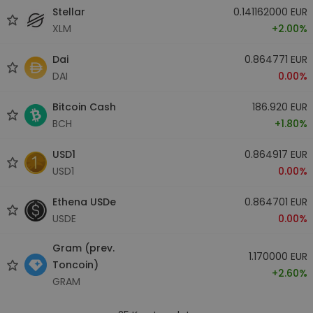
Stellar
0.141162000 EUR
XLM
+2.00%
Dai
0.864771 EUR
DAI
0.00%
Bitcoin Cash
186.920 EUR
BCH
+1.80%
USD1
0.864917 EUR
USD1
0.00%
Ethena USDe
0.864701 EUR
USDE
0.00%
Gram (prev.
1.170000 EUR
Toncoin)
+2.60%
GRAM