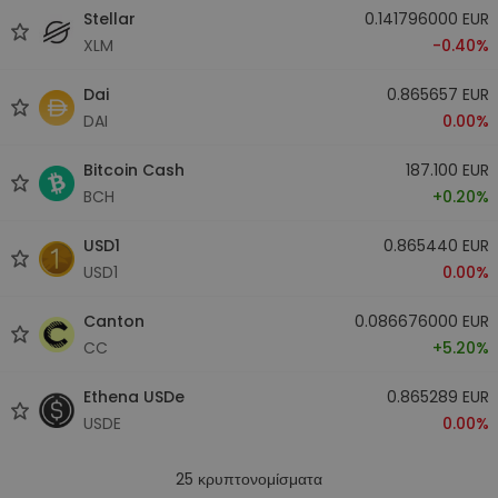
Stellar
0.141796000 EUR
XLM
-0.40%
Dai
0.865657 EUR
DAI
0.00%
Bitcoin Cash
187.100 EUR
BCH
+0.20%
USD1
0.865440 EUR
USD1
0.00%
Canton
0.086676000 EUR
CC
+5.20%
Ethena USDe
0.865289 EUR
USDE
0.00%
25
κρυπτονομίσματα