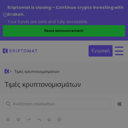
Kriptomat is closing – Continue crypto investing with
Kraken.
Your funds are safe and fully accessible.
Read announcement
Εγγραφή
Τιμές κρυπτονομισμάτων
Τιμές κρυπτονομισμάτων