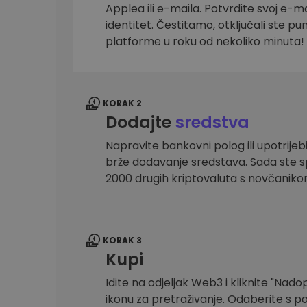
Applea ili e-maila. Potvrdite svoj e-mai
Istraživač ulaganja
identitet. Čestitamo, otključali ste pu
Pronađi svoju kripto strategiju
platforme u roku od nekoliko minuta!
KORAK 2
Dodajte
sredstva
Napravite bankovni polog ili upotrijebi
brže dodavanje sredstava. Sada ste sp
2000 drugih kriptovaluta s novčanik
KORAK 3
Kupi
Idite na odjeljak Web3 i kliknite "Nadopu
ikonu za pretraživanje. Odaberite s po