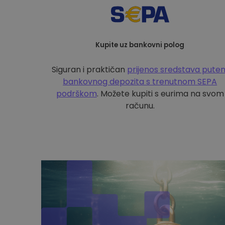
Kupite uz bankovni polog
Siguran i praktičan
prijenos sredstava pute
bankovnog depozita s
trenutnom SEPA
podrškom
. Možete kupiti s eurima na svom
računu.