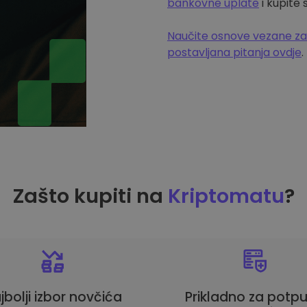
bankovne uplate
i kupite
Naučite osnove vezane za
postavljana pitanja ovdje
.
Zašto kupiti na
Kriptomatu
?
jbolji izbor novčića
Prikladno za potp