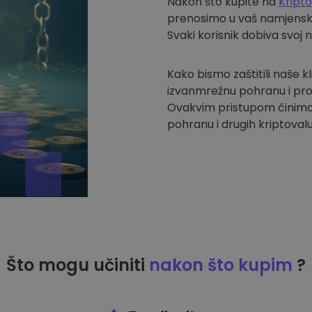
Nakon što kupite na
Kript
prenosimo u vaš namjenski 
Svaki korisnik dobiva svoj 
Kako bismo zaštitili naše k
izvanmrežnu pohranu i pro
Ovakvim pristupom činimo
pohranu i drugih kriptovalu
Što mogu učiniti
nakon što kupim
?