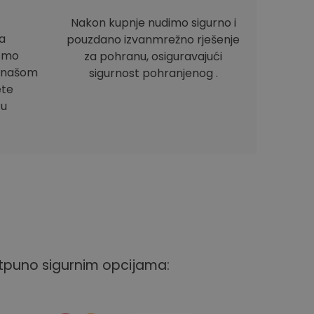
Nakon kupnje nudimo sigurno i
a
pouzdano izvanmrežno rješenje
ismo
za pohranu, osiguravajući
e našom
sigurnost pohranjenog .
ete
 u
otpuno sigurnim opcijama: