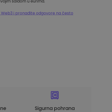
 svojim saldom u eurima.
 Web3 i pronađite odgovore na često
une
Sigurna pohrana