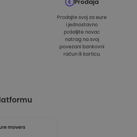
Prodaja
Prodajte svoj za eure
i jednostavno
pošaljite novac
natrag na svoj
povezani bankovni
račun ili karticu.
latformu