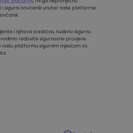
omat platformi
, mi ga neprimjetno
i sigurni novčanik unutar naše platforme.
novčanik.
lijente i njihova sredstva, nudimo sigurnu
vodimo redovite sigurnosne provjere.
 našu platformu sigurnim mjestom za
ta.