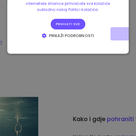
internetske stranice prihvaćate sve kolačiće
sukladno našoj Politici kolačića.
PRIHVATI SVE
PRIKAŽI PODROBNOSTI
m
NUŽNO POTREBNI KOLAČIĆI
IZVEDBA
CILJANOST
FUNKCIONALNOST
Kako i gdje
pohraniti