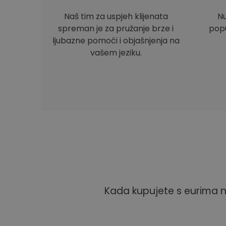
Naš tim za uspjeh klijenata
Nu
spreman je za pružanje brze i
popu
ljubazne pomoći i objašnjenja na
vašem jeziku.
Kada kupujete s eurima n