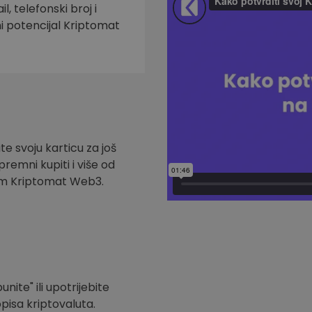
l, telefonski broj i
ni potencijal Kriptomat
te svoju karticu za još
remni kupiti i više od
om Kriptomat Web3.
nite" ili upotrijebite
pisa kriptovaluta.