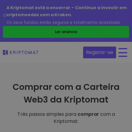
A Kriptomat está a encerrar – Continue a investir em
criptomoedas com a Kraken.
Os seus fundos estão seguros e totalmente acessíveis.
Ler anúncio
Registar-se
Comprar com a Carteira
Web3 da Kriptomat
Três passos simples para
comprar
com a
Kriptomat: