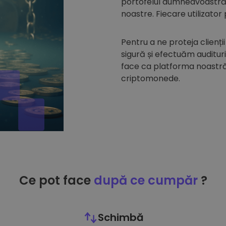
portofelul dumneavoastră d
noastre. Fiecare utilizator
Pentru a ne proteja clienții
sigură și efectuăm auditur
face ca platforma noastră 
criptomonede.
Ce pot face
după ce cumpăr
?
Schimbă