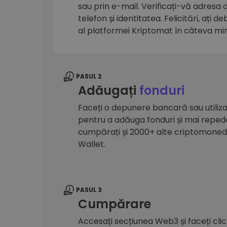
sau prin e-mail. Verificați-vă adresa
Explorator de investiții
telefon și identitatea. Felicitări, ați d
Găsește-ți strategia cripto
al platformei Kriptomat în câteva mi
PASUL 2
Adăugați
fonduri
Faceți o depunere bancară sau utilizaț
pentru a adăuga fonduri și mai reped
cumpărați și 2000+ alte criptomone
Wallet.
PASUL 3
Cumpărare
Accesați secțiunea Web3 și faceți cli