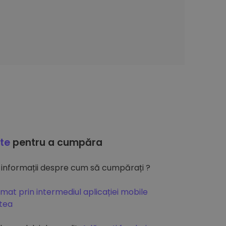
ate
pentru a cumpăra
 informații despre cum să cumpărați ?
mat prin intermediul aplicației mobile
atea