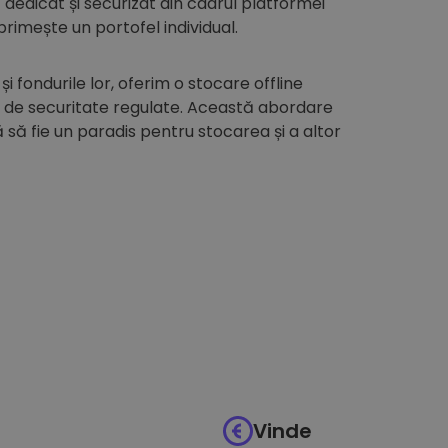
edicat și securizat din cadrul platformei
 primește un portofel individual.
 și fondurile lor, oferim o stocare offline
i de securitate regulate. Această abordare
să fie un paradis pentru stocarea și a altor
Vinde