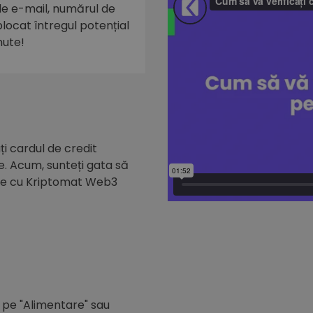
 de e-mail, numărul de
eblocat întregul potențial
nute!
i cardul de credit
e. Acum, sunteți gata să
de cu Kriptomat Web3
c pe "Alimentare" sau