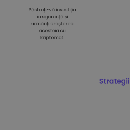
Păstrați-vă investiția
în siguranță și
urmăriți creșterea
acesteia cu
Kriptomat.
Strategii