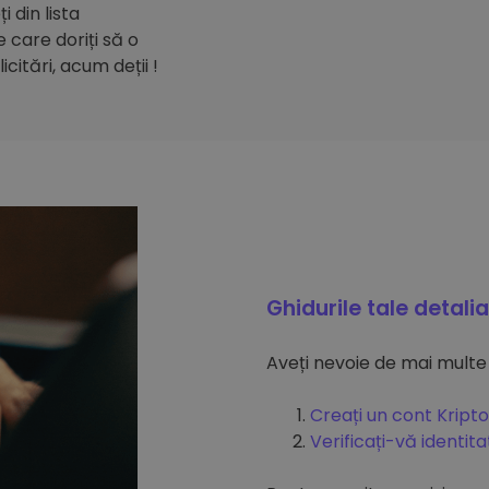
 din lista
care doriți să o
citări, acum deții !
Ghidurile tale detali
Aveți nevoie de mai multe
Creați un cont Kripto
Verificați-vă identit