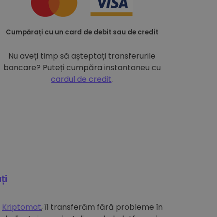
Cumpărați cu un card de debit sau de credit
Nu aveți timp să așteptați transferurile
bancare? Puteți cumpăra instantaneu cu
cardul de credit
.
ți
e
Kriptomat
, îl transferăm fără probleme în