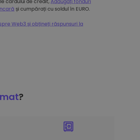
e cardului de credit,
Adăugați fonduri
ancară
și cumpărați cu soldul în EURO.
espre Web3 și obțineți răspunsuri la
omat
?