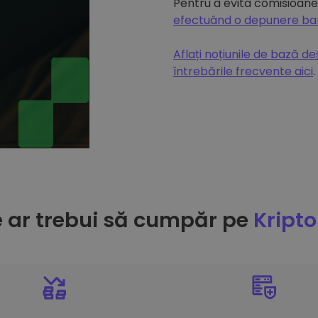
Pentru a evita comisioanel
efectuând o depunere b
Aflați noțiunile de bază d
întrebările frecvente aici
.
e ar trebui să cumpăr pe
Kript