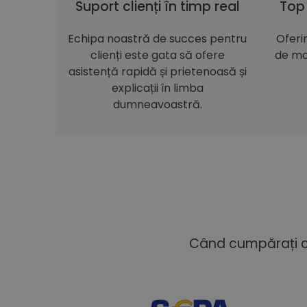
Suport clienți în timp real
Top
Echipa noastră de succes pentru
Oferi
clienți este gata să ofere
de mo
asistență rapidă și prietenoasă și
explicații în limba
dumneavoastră.
Când cumpărați cu 