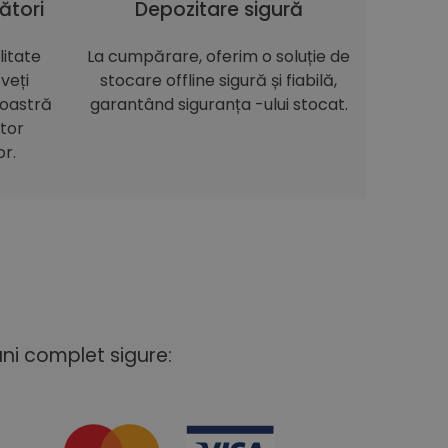
ători
Depozitare sigură
itate
La cumpărare, oferim o soluție de
veți
stocare offline sigură și fiabilă,
noastră
garantând siguranța -ului stocat.
itor
or.
uni complet sigure: