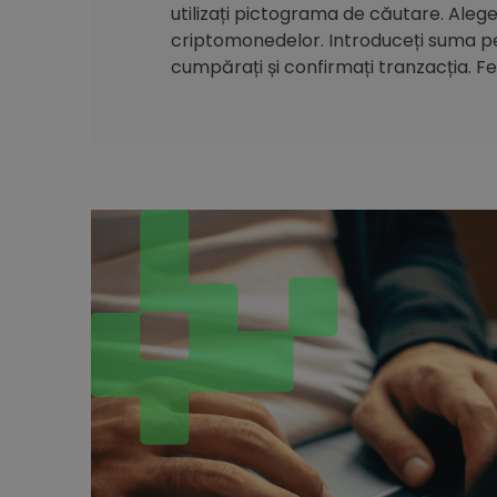
utilizați pictograma de căutare. Alegeți
criptomonedelor. Introduceți suma pe 
cumpărați și confirmați tranzacția. Feli