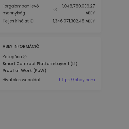
Forgalomban levő
1,048,780,036.27
mennyiség
ABEY
Teljes kínálat
1,346,071,302.48 ABEY
ABEY INFORMÁCIÓ
Kategória
Smart Contract Platform
Layer 1 (L1)
Proof of Work (PoW)
Hivatalos weboldal
https://abey.com