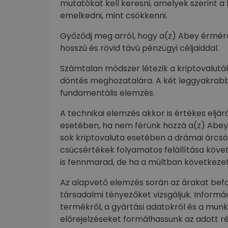
mutatókat kell keresni, amelyek szerint 
emelkedni, mint csökkenni.
Győződj meg arról, hogy a(z) Abey érmér
hosszú és rövid távú pénzügyi céljaiddal.
Számtalan módszer létezik a kriptovalutá
döntés meghozatalára. A két leggyakrabb
fundamentális elemzés.
A technikai elemzés akkor is értékes eljá
esetében, ha nem férünk hozzá a(z) Abey 
sok kriptovaluta esetében a drámai árcsök
csúcsértékek folyamatos felállítása követ
is fennmarad, de ha a múltban következet
Az alapvető elemzés során az árakat befol
társadalmi tényezőket vizsgáljuk. Informá
termékről, a gyártási adatokról és a munk
előrejelzéseket formálhassunk az adott r