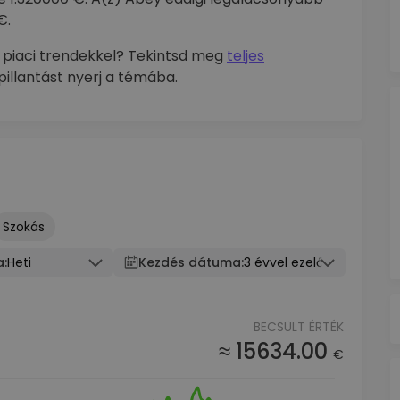
€.
 piaci trendekkel? Tekintsd meg
teljes
illantást nyerj a témába.
Szokás
a:
Heti
Kezdés dátuma:
3 évvel ezelőtt
BECSÜLT ÉRTÉK
≈ 15634.00
€