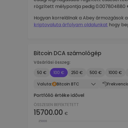
rögzített mélypontja pedig 0.007804880 
Hogyan korrelálnak a Abey ármozgások a
kriptovaluta árfolyam oldalunkat
hogy bep
Bitcoin DCA számológép
Vásárlási összeg:
50 €
100 €
250 €
500 €
1000 €
Valuta:
Bitcoin BTC
Frekvenci
Portfólió értéke idővel
ÖSSZESEN BEFEKTETETT
15700.00
€
25000