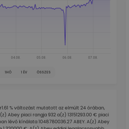
1HÓ
1 ÉV
ÖSSZES
ár1.61 % változást mutatott az elmúlt 24 órában,
z) Abey piaci rangja 932 a(z) 13151293.00 € piaci
mban lévő kínálata 1048780036.27 ABEY. A(z) Abey
 1.320000 €. A(z) Abey eddigi legalacsonyabb