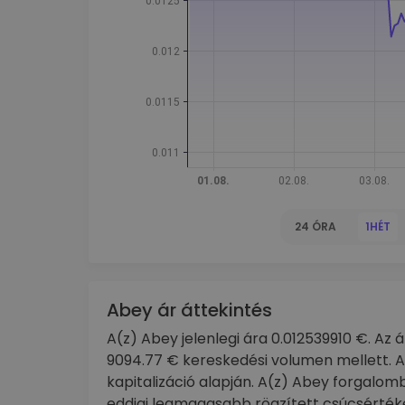
kriptotárca
24 ÓRA
1HÉT
Abey ár áttekintés
A(z) Abey jelenlegi ára 0.012539910 €. Az 
9094.77 € kereskedési volumen mellett. A(
kapitalizáció alapján. A(z) Abey forgalo
eddigi legmagasabb rögzített csúcsértéke