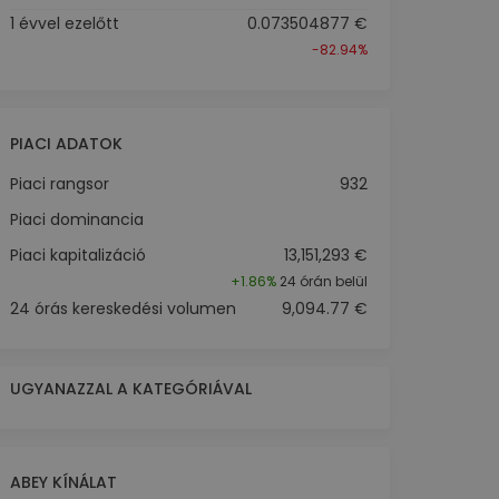
1 évvel ezelőtt
0.073504877 €
-82.94%
PIACI ADATOK
Piaci rangsor
932
Piaci dominancia
Piaci kapitalizáció
13,151,293 €
+
1.86%
24 órán belül
24 órás kereskedési volumen
9,094.77 €
UGYANAZZAL A KATEGÓRIÁVAL
ABEY KÍNÁLAT