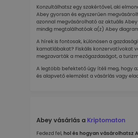
Konzultálhatsz egy szakértővel, aki elmo
Abey gyorsan és egyszerűen megvásárolh
azonnal megvásárolható az aktuális Abey á
mindig megtalálhatóak a(z) Abey diagra
A hírek is fontosak, különösen a gazdaság
kamatlábakat? Fiskális konzervatívokat 
megzavarták a mezőgazdaságot, a turizm
A legtöbb befektető úgy ítéli meg, hogy a
és alapvető elemzést a vásárlás vagy elad
Abey vásárlás a
Kriptomaton
Fedezd fel,
hol és hogyan vásárolhatsz 