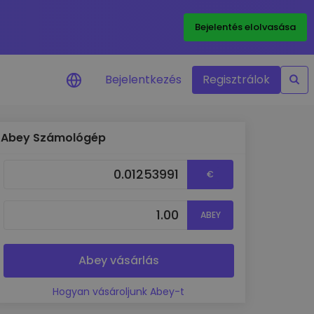
Bejelentés elolvasása
Bejelentkezés
Regisztrálok
Abey Számológép
Árriasztások
Kedvenc tokenjeid valós idejű
€
árfrissítései
Eszközök felfedezése
ABEY
Fedezz fel befektetési lehetőségeket
Portfólióelemzés
Intelligens betekintés az optimális
Abey vásárlás
teljesítmény érdekében
Hogyan vásároljunk Abey-t