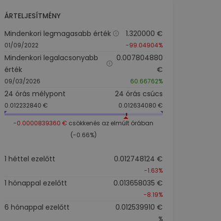
ÁRTELJESÍTMÉNY
Mindenkori legmagasabb érték
1.320000 €
01/09/2022
-99.04904%
Mindenkori legalacsonyabb
0.007804880
érték
€
09/03/2026
60.66762%
24 órás mélypont
24 órás csúcs
0.012232840 €
0.012634080 €
-0.0000839360 €
csökkenés az elmúlt órában
(-0.66%)
1 héttel ezelőtt
0.012748124 €
-1.63%
1 hónappal ezelőtt
0.013658035 €
-8.19%
6 hónappal ezelőtt
0.012539910 €
%