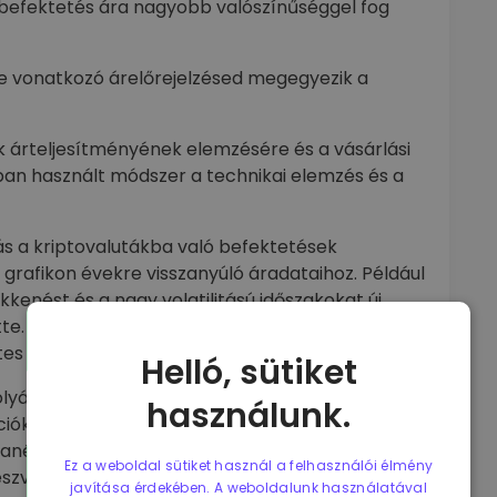
a befektetés ára nagyobb valószínűséggel fog
e vonatkozó árelőrejelzésed megegyezik a
k árteljesítményének elemzésére és a vásárlási
an használt módszer a technikai elemzés és a
rás a kriptovalutákba való befektetések
grafikon évekre visszanyúló áradataihoz. Például
kenést és a nagy volatilitású időszakokat új
te. Nincs garancia arra, hogy a minta a jövőben
es volt, akkor érdemes fontolóra venni.
Helló, sütiket
yásoló gazdasági, pénzügyi, politikai és
használunk.
ciókat gyűjtünk a kamatlábakról, a bruttó hazai
anélküliségi rátákról, hogy megalapozott
Ez a weboldal sütiket használ a felhasználói élmény
észvény vagy valuta árfolyamáról.
javítása érdekében. A weboldalunk használatával