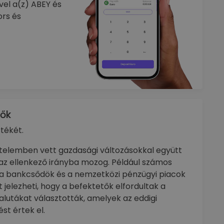
vel a(z) ABEY és
ors és
zők
tékét.
telemben vett gazdasági változásokkal együtt
az ellenkező irányba mozog. Például számos
 a bankcsődök és a nemzetközi pénzügyi piacok
 jelezheti, hogy a befektetők elfordultak a
alutákat választották, amelyek az eddigi
t értek el.