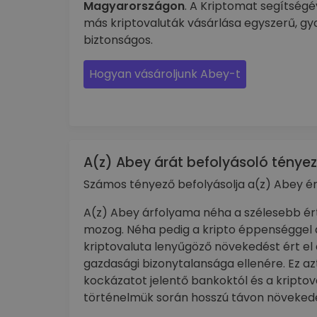
Magyarországon
. A Kriptomat segítségé
más kriptovaluták vásárlása egyszerű, gy
biztonságos.
Hogyan vásároljunk Abey-t
A(z) Abey árát befolyásoló ténye
Számos tényező befolyásolja a(z) Abey ér
A(z) Abey árfolyama néha a szélesebb ér
mozog. Néha pedig a kripto éppenséggel 
kriptovaluta lenyűgöző növekedést ért el
gazdasági bizonytalansága ellenére. Ez azt
kockázatot jelentő bankoktól és a kriptov
történelmük során hosszú távon növekedés