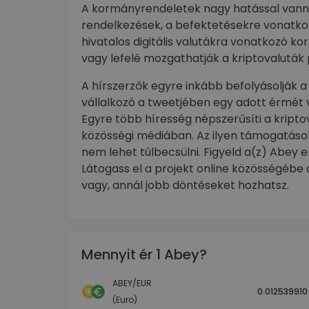
A kormányrendeletek nagy hatással vanna
rendelkezések, a befektetésekre vonatkoz
hivatalos digitális valutákra vonatkozó k
vagy lefelé mozgathatják a kriptovaluták 
A hírszerzők egyre inkább befolyásolják a 
vállalkozó a tweetjében egy adott érmét 
Egyre több híresség népszerűsíti a kripto
közösségi médiában. Az ilyen támogatások
nem lehet túlbecsülni. Figyeld a(z) Abey e
Látogass el a projekt online közösségébe
vagy, annál jobb döntéseket hozhatsz.
Mennyit ér 1 Abey?
ABEY/EUR
0.012539910
(Euro)