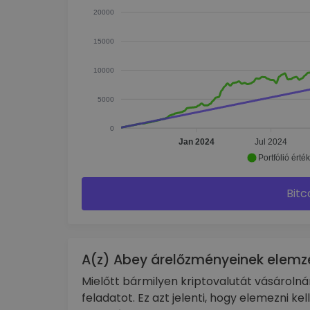
20000
15000
10000
5000
0
Jan 2024
Jul 2024
Portfólió érté
Bitc
A(z) Abey árelőzményeinek elemz
Mielőtt bármilyen kriptovalutát vásároln
feladatot. Ez azt jelenti, hogy elemezni ke