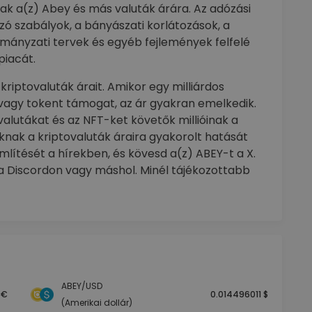
k a(z) Abey és más valuták árára. Az adózási
ó szabályok, a bányászati korlátozások, a
ormányzati tervek és egyéb fejlemények felfelé
piacát.
kriptovaluták árait. Amikor egy milliárdos
vagy tokent támogat, az ár gyakran emelkedik.
valutákat és az NFT-ket követők millióinak a
nak a kriptovaluták áraira gyakorolt hatását
mlítését a hírekben, és kövesd a(z) ABEY-t a X.
 a Discordon vagy máshol. Minél tájékozottabb
ABEY/USD
 €
0.014496011 $
(Amerikai dollár)