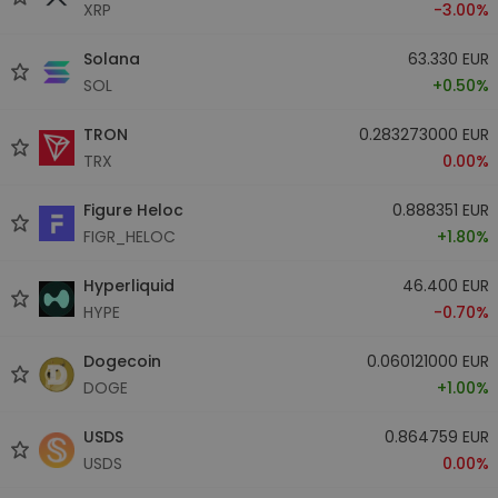
XRP
-3.00%
Solana
63.330 EUR
SOL
+0.50%
TRON
0.283273000 EUR
TRX
0.00%
Figure Heloc
0.888351 EUR
FIGR_HELOC
+1.80%
Hyperliquid
46.400 EUR
HYPE
-0.70%
Dogecoin
0.060121000 EUR
DOGE
+1.00%
USDS
0.864759 EUR
USDS
0.00%