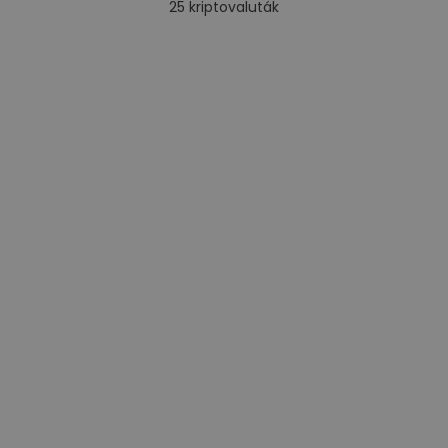
25
kriptovaluták