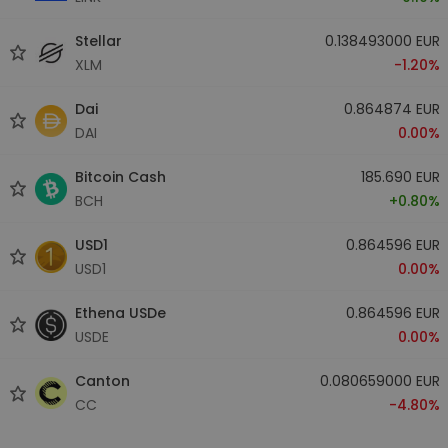
Stellar
0.138493000 EUR
XLM
-1.20%
Dai
0.864874 EUR
DAI
0.00%
Bitcoin Cash
185.690 EUR
BCH
+0.80%
USD1
0.864596 EUR
USD1
0.00%
Ethena USDe
0.864596 EUR
USDE
0.00%
Canton
0.080659000 EUR
CC
-4.80%