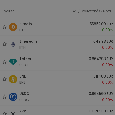
/
Valuta
Ár
Változtatás 24 óra
Bitcoin
55852.00 EUR
BTC
+0.30%
Ethereum
1649.93 EUR
ETH
0.00%
Tether
0.864298 EUR
USDT
0.00%
BNB
511.480 EUR
BNB
0.00%
USDC
0.864560 EUR
USDC
0.00%
XRP
0.878503 EUR