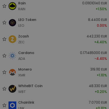
Rain
0.011010140 EUR
RAIN
+1.50%
LEO Token
8.4400 EUR
LEO
0.00%
Zcash
442.230 EUR
ZEC
+4.40%
Cardano
0.171485000 EUR
ADA
-4.40%
Monero
319.110 EUR
XMR
+1.10%
WhiteBIT Coin
48.330 EUR
WBT
+0.20%
Chainlink
7.0700 EUR
LINK
+0.10%