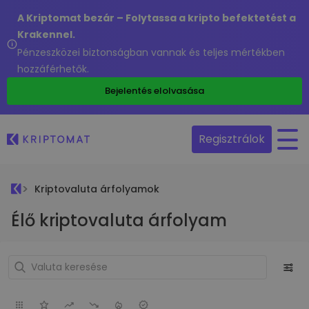
A Kriptomat bezár – Folytassa a kripto befektetést a
Krakennel.
Pénzeszközei biztonságban vannak és teljes mértékben
hozzáférhetők.
Bejelentés elolvasása
Regisztrálok
Kriptovaluta árfolyamok
Élő kriptovaluta árfolyam