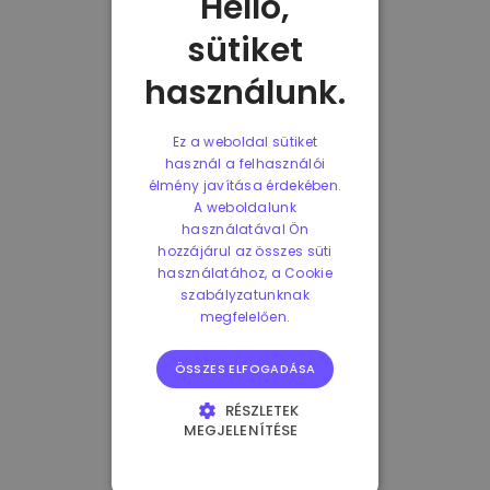
Helló,
sütiket
használunk.
Ez a weboldal sütiket
használ a felhasználói
élmény javítása érdekében.
A weboldalunk
használatával Ön
hozzájárul az összes süti
használatához, a Cookie
szabályzatunknak
megfelelően.
ÖSSZES ELFOGADÁSA
RÉSZLETEK
MEGJELENÍTÉSE
ELENGEDHETETLENÜL
SZÜKSÉGES