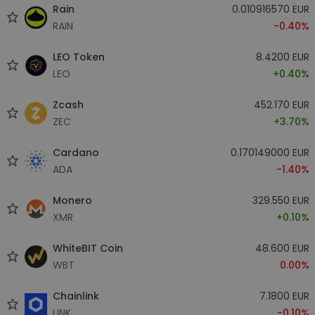
Rain
0.010916570 EUR
RAIN
-0.40%
LEO Token
8.4200 EUR
LEO
+0.40%
Zcash
452.170 EUR
ZEC
+3.70%
Cardano
0.170149000 EUR
ADA
-1.40%
Monero
329.550 EUR
XMR
+0.10%
WhiteBIT Coin
48.600 EUR
WBT
0.00%
Chainlink
7.1800 EUR
LINK
-0.10%