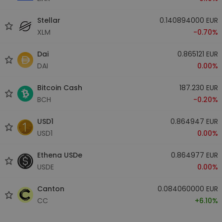
Stellar
0.140894000 EUR
XLM
-0.70%
Dai
0.865121 EUR
DAI
0.00%
Bitcoin Cash
187.230 EUR
BCH
-0.20%
USD1
0.864947 EUR
USD1
0.00%
Ethena USDe
0.864977 EUR
USDE
0.00%
Canton
0.084060000 EUR
CC
+6.10%