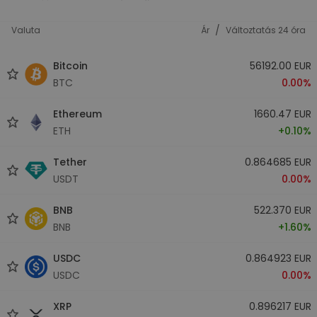
/
Valuta
Ár
Változtatás 24 óra
Bitcoin
56192.00 EUR
BTC
0.00%
Ethereum
1660.47 EUR
ETH
+0.10%
Tether
0.864685 EUR
USDT
0.00%
BNB
522.370 EUR
BNB
+1.60%
USDC
0.864923 EUR
USDC
0.00%
XRP
0.896217 EUR