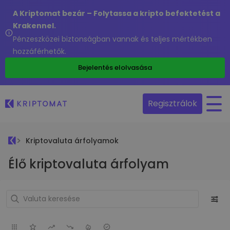
A Kriptomat bezár – Folytassa a kripto befektetést a
Krakennel.
Pénzeszközei biztonságban vannak és teljes mértékben
hozzáférhetők.
Bejelentés elolvasása
Regisztrálok
Kriptovaluta árfolyamok
Élő kriptovaluta árfolyam