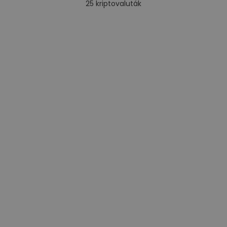
25
kriptovaluták