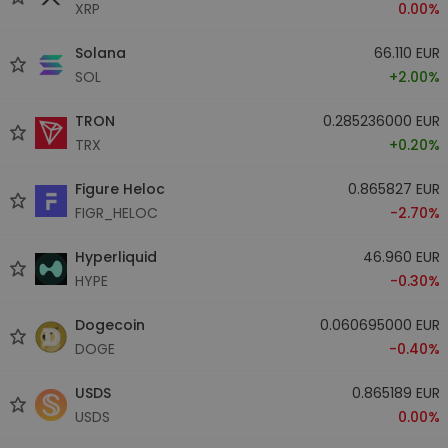
XRP
0.00%
Solana
66.110 EUR
SOL
+2.00%
TRON
0.285236000 EUR
TRX
+0.20%
Figure Heloc
0.865827 EUR
FIGR_HELOC
-2.70%
Hyperliquid
46.960 EUR
HYPE
-0.30%
Dogecoin
0.060695000 EUR
DOGE
-0.40%
USDS
0.865189 EUR
USDS
0.00%