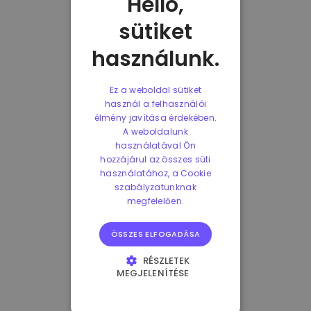
Helló,
sütiket
használunk.
Ez a weboldal sütiket
használ a felhasználói
élmény javítása érdekében.
A weboldalunk
használatával Ön
hozzájárul az összes süti
használatához, a Cookie
szabályzatunknak
megfelelően.
ÖSSZES ELFOGADÁSA
RÉSZLETEK
MEGJELENÍTÉSE
ELENGEDHETETLENÜL
SZÜKSÉGES