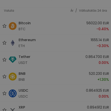
/
Valuta
Ár
Változtatás 24 óra
Bitcoin
56022.00 EUR
BTC
-0.40%
Ethereum
1655.14 EUR
ETH
-0.30%
Tether
0.864700 EUR
USDT
0.00%
BNB
520.230 EUR
BNB
+1.30%
USDC
0.864925 EUR
USDC
0.00%
XRP
0.894912 EUR