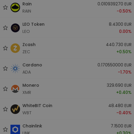
Rain
0.010939270 EUR
RAIN
-0.50%
LEO Token
8.4300 EUR
LEO
0.00%
Zcash
440.730 EUR
ZEC
+0.50%
Cardano
0.170550000 EUR
ADA
-1.70%
Monero
329.690 EUR
XMR
+0.40%
WhiteBIT Coin
48.480 EUR
WBT
-0.40%
Chainlink
7.1500 EUR
LINK
+0.30%