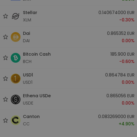
Stellar
0.140674000 EUR
XLM
-0.30%
Dai
0.865352 EUR
DAI
0.00%
Bitcoin Cash
185.900 EUR
BCH
-0.60%
USD1
0.864784 EUR
USD1
0.00%
Ethena USDe
0.865056 EUR
USDE
0.00%
Canton
0.083269000 EUR
CC
+4.90%