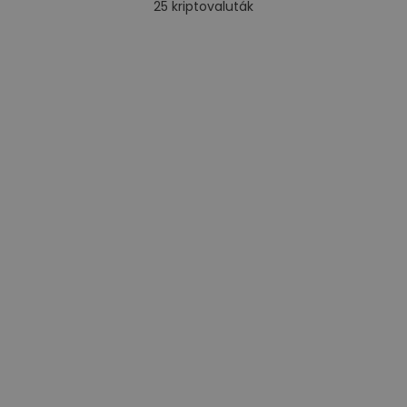
25
kriptovaluták