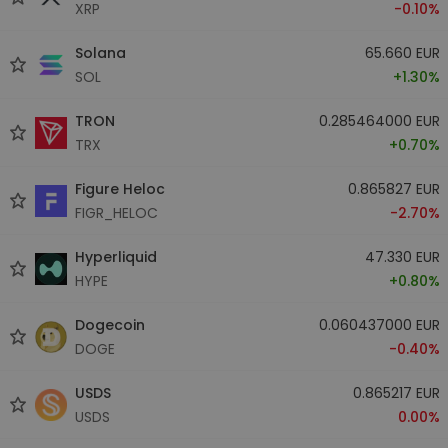
XRP
-0.10%
Solana
65.660 EUR
SOL
+1.30%
TRON
0.285464000 EUR
TRX
+0.70%
Figure Heloc
0.865827 EUR
FIGR_HELOC
-2.70%
Hyperliquid
47.330 EUR
HYPE
+0.80%
Dogecoin
0.060437000 EUR
DOGE
-0.40%
USDS
0.865217 EUR
USDS
0.00%