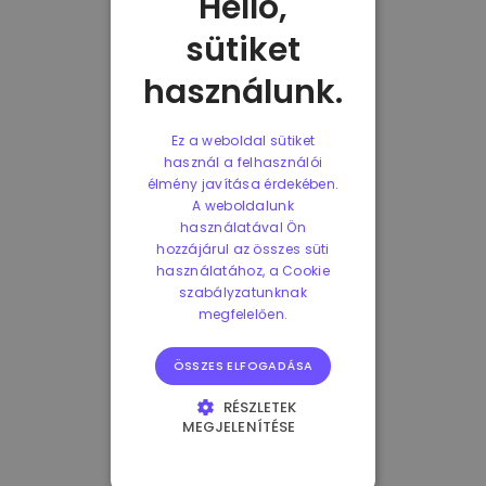
Helló,
sütiket
használunk.
Ez a weboldal sütiket
használ a felhasználói
élmény javítása érdekében.
A weboldalunk
használatával Ön
hozzájárul az összes süti
használatához, a Cookie
szabályzatunknak
megfelelően.
ÖSSZES ELFOGADÁSA
RÉSZLETEK
MEGJELENÍTÉSE
ELENGEDHETETLENÜL
SZÜKSÉGES