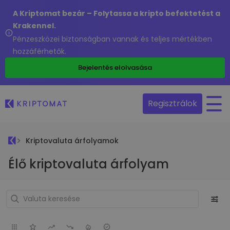
A Kriptomat bezár – Folytassa a kripto befektetést a
Krakennel.
Pénzeszközei biztonságban vannak és teljes mértékben
hozzáférhetők.
Bejelentés elolvasása
Regisztrálok
Kriptovaluta árfolyamok
Élő kriptovaluta árfolyam