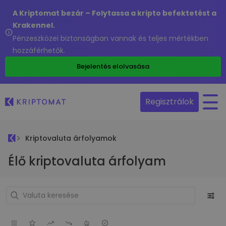
A Kriptomat bezár – Folytassa a kripto befektetést a
Krakennel.
Pénzeszközei biztonságban vannak és teljes mértékben
hozzáférhetők.
Bejelentés elolvasása
Regisztrálok
Kriptovaluta árfolyamok
Élő kriptovaluta árfolyam