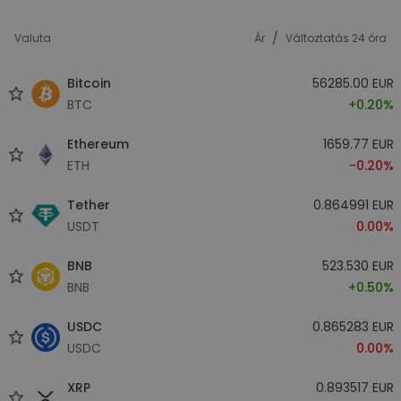
/
Valuta
Ár
Változtatás 24 óra
Bitcoin
56285.00 EUR
BTC
+0.20%
Ethereum
1659.77 EUR
ETH
-0.20%
Tether
0.864991 EUR
USDT
0.00%
BNB
523.530 EUR
BNB
+0.50%
USDC
0.865283 EUR
USDC
0.00%
XRP
0.893517 EUR