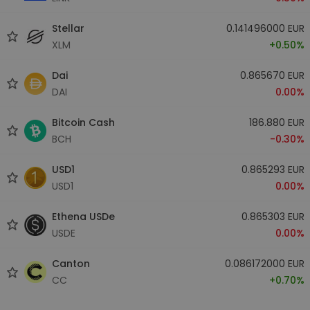
Stellar
0.141496000 EUR
XLM
+0.50%
Dai
0.865670 EUR
DAI
0.00%
Bitcoin Cash
186.880 EUR
BCH
-0.30%
USD1
0.865293 EUR
USD1
0.00%
Ethena USDe
0.865303 EUR
USDE
0.00%
Canton
0.086172000 EUR
CC
+0.70%