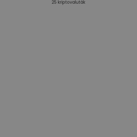
25
kriptovaluták