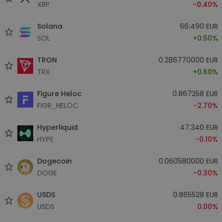
XRP
-0.40%
Solana
66.490 EUR
SOL
+0.50%
TRON
0.286770000 EUR
TRX
+0.60%
Figure Heloc
0.867258 EUR
FIGR_HELOC
-2.70%
Hyperliquid
47.340 EUR
HYPE
-0.10%
Dogecoin
0.060580000 EUR
DOGE
-0.30%
USDS
0.865528 EUR
USDS
0.00%