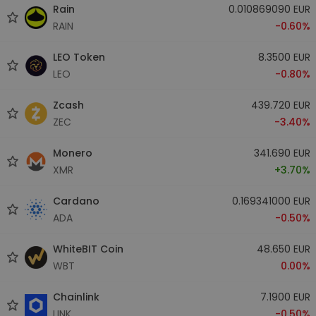
Rain
0.010869090 EUR
RAIN
-0.60%
LEO Token
8.3500 EUR
LEO
-0.80%
Zcash
439.720 EUR
ZEC
-3.40%
Monero
341.690 EUR
XMR
+3.70%
Cardano
0.169341000 EUR
ADA
-0.50%
WhiteBIT Coin
48.650 EUR
WBT
0.00%
Chainlink
7.1900 EUR
LINK
-0.50%