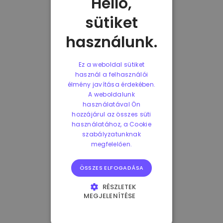
Helló,
sütiket
használunk.
Ez a weboldal sütiket
használ a felhasználói
élmény javítása érdekében.
A weboldalunk
használatával Ön
hozzájárul az összes süti
használatához, a Cookie
szabályzatunknak
megfelelően.
ÖSSZES ELFOGADÁSA
RÉSZLETEK
MEGJELENÍTÉSE
ELENGEDHETETLENÜL
SZÜKSÉGES