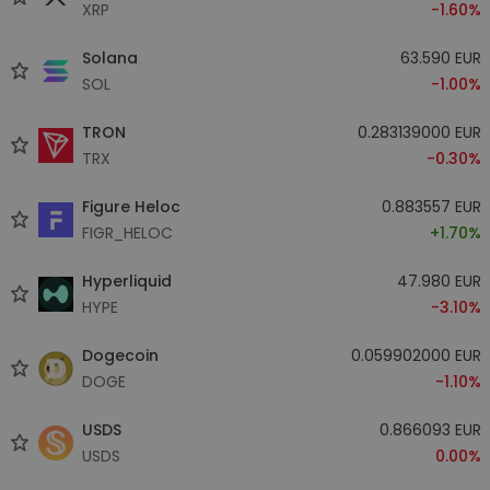
XRP
-1.60%
Solana
63.590 EUR
SOL
-1.00%
TRON
0.283139000 EUR
TRX
-0.30%
Figure Heloc
0.883557 EUR
FIGR_HELOC
+1.70%
Hyperliquid
47.980 EUR
HYPE
-3.10%
Dogecoin
0.059902000 EUR
DOGE
-1.10%
USDS
0.866093 EUR
USDS
0.00%