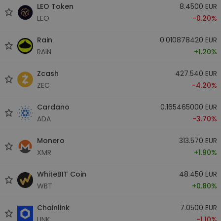
LEO Token
8.4500 EUR
LEO
-0.20%
Rain
0.010878420 EUR
RAIN
+1.20%
Zcash
427.540 EUR
ZEC
-4.20%
Cardano
0.165465000 EUR
ADA
-3.70%
Monero
313.570 EUR
XMR
+1.90%
WhiteBIT Coin
48.450 EUR
WBT
+0.80%
Chainlink
7.0500 EUR
LINK
-1.10%