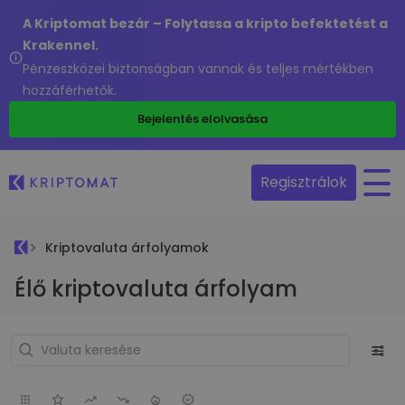
A Kriptomat bezár – Folytassa a kripto befektetést a
Krakennel.
Pénzeszközei biztonságban vannak és teljes mértékben
hozzáférhetők.
Bejelentés elolvasása
Regisztrálok
Kriptovaluta árfolyamok
Élő kriptovaluta árfolyam