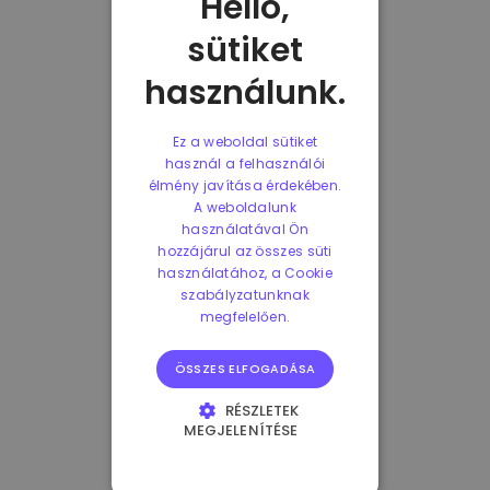
Helló,
sütiket
használunk.
Ez a weboldal sütiket
használ a felhasználói
élmény javítása érdekében.
A weboldalunk
használatával Ön
hozzájárul az összes süti
használatához, a Cookie
szabályzatunknak
megfelelően.
ÖSSZES ELFOGADÁSA
RÉSZLETEK
MEGJELENÍTÉSE
ELENGEDHETETLENÜL
SZÜKSÉGES