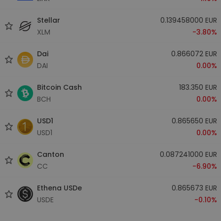
Stellar
0.139458000 EUR
XLM
-3.80%
Dai
0.866072 EUR
DAI
0.00%
Bitcoin Cash
183.350 EUR
BCH
0.00%
USD1
0.865650 EUR
USD1
0.00%
Canton
0.087241000 EUR
CC
-6.90%
Ethena USDe
0.865673 EUR
USDE
-0.10%