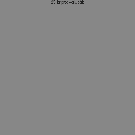
25
kriptovaluták