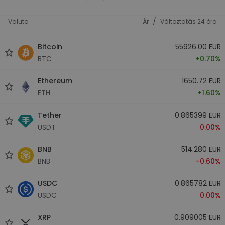
/
Valuta
Ár
Változtatás 24 óra
Bitcoin
55926.00 EUR
BTC
+0.70%
Ethereum
1650.72 EUR
ETH
+1.60%
Tether
0.865399 EUR
USDT
0.00%
BNB
514.280 EUR
BNB
-0.60%
USDC
0.865782 EUR
USDC
0.00%
XRP
0.909005 EUR