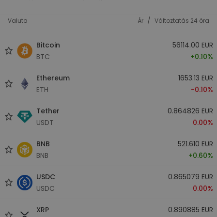
/
Valuta
Ár
Változtatás 24 óra
Bitcoin
56114.00 EUR
BTC
+0.10%
Ethereum
1653.13 EUR
ETH
-0.10%
Tether
0.864826 EUR
USDT
0.00%
BNB
521.610 EUR
BNB
+0.60%
USDC
0.865079 EUR
USDC
0.00%
XRP
0.890885 EUR