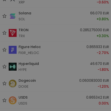
XRP
-0.60%
Solana
66.070 EUR
SOL
+0.80%
TRON
0.285275000 EUR
TRX
+0.30%
Figure Heloc
0.865933 EUR
FIGR_HELOC
-2.70%
Hyperliquid
46.670 EUR
HYPE
-1.80%
Dogecoin
0.060083000 EUR
DOGE
-1.20%
USDS
0.865342 EUR
USDS
0.00%