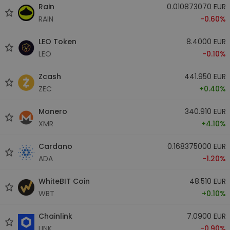
Rain
0.010873070 EUR
RAIN
-0.60%
LEO Token
8.4000 EUR
LEO
-0.10%
Zcash
441.950 EUR
ZEC
+0.40%
Monero
340.910 EUR
XMR
+4.10%
Cardano
0.168375000 EUR
ADA
-1.20%
WhiteBIT Coin
48.510 EUR
WBT
+0.10%
Chainlink
7.0900 EUR
LINK
-0.90%