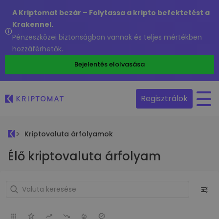
A Kriptomat bezár – Folytassa a kripto befektetést a
Krakennel.
Pénzeszközei biztonságban vannak és teljes mértékben
hozzáférhetők.
Bejelentés elolvasása
Regisztrálok
Kriptovaluta árfolyamok
Élő kriptovaluta árfolyam