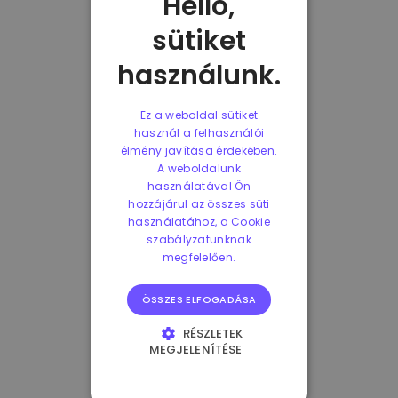
Helló,
sütiket
használunk.
Ez a weboldal sütiket
használ a felhasználói
élmény javítása érdekében.
A weboldalunk
használatával Ön
hozzájárul az összes süti
használatához, a Cookie
szabályzatunknak
megfelelően.
ÖSSZES ELFOGADÁSA
RÉSZLETEK
MEGJELENÍTÉSE
ELENGEDHETETLENÜL
SZÜKSÉGES