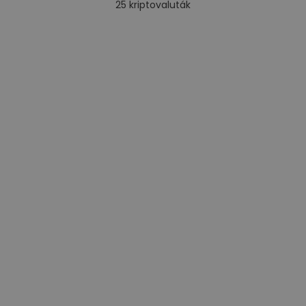
25
kriptovaluták