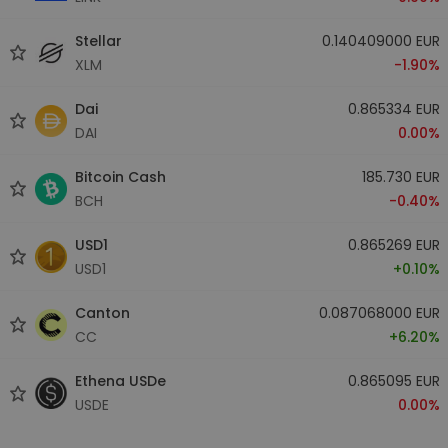
Stellar
0.140409000 EUR
XLM
-1.90%
Dai
0.865334 EUR
DAI
0.00%
Bitcoin Cash
185.730 EUR
BCH
-0.40%
USD1
0.865269 EUR
USD1
+0.10%
Canton
0.087068000 EUR
CC
+6.20%
Ethena USDe
0.865095 EUR
USDE
0.00%