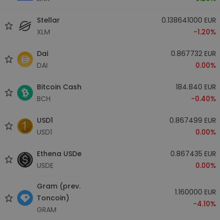
Stellar
0.138641000 EUR
XLM
-1.20%
Dai
0.867732 EUR
DAI
0.00%
Bitcoin Cash
184.840 EUR
BCH
-0.40%
USD1
0.867499 EUR
USD1
0.00%
Ethena USDe
0.867435 EUR
USDE
0.00%
Gram (prev.
1.160000 EUR
Toncoin)
-4.10%
GRAM