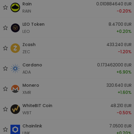
Rain
0.010884640 EUR
RAIN
-0.20%
LEO Token
8.4700 EUR
LEO
+0.20%
Zcash
433.240 EUR
ZEC
-1.20%
Cardano
0.173462000 EUR
ADA
+6.90%
Monero
320.640 EUR
XMR
+1.60%
WhiteBIT Coin
48.210 EUR
WBT
-0.50%
Chainlink
7.0500 EUR
LINK
+0.20%