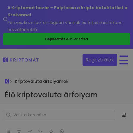
A Kriptomat bezár – Folytassa a kripto befektetést a
Krakennel.
Pénzeszközei biztonságban vannak és teljes mértékben
hozzáférhetők.
Bejelentés elolvasása
Regisztrálok
Kriptovaluta árfolyamok
Élő kriptovaluta árfolyam