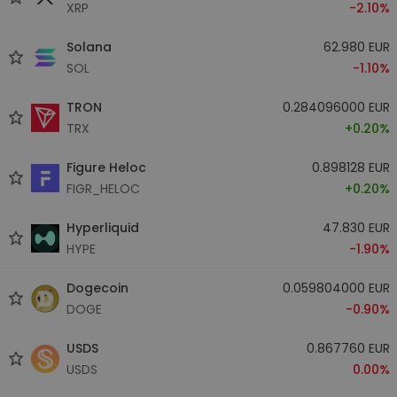
XRP
-2.10%
Solana
62.980 EUR
SOL
-1.10%
TRON
0.284096000 EUR
TRX
+0.20%
Figure Heloc
0.898128 EUR
FIGR_HELOC
+0.20%
Hyperliquid
47.830 EUR
HYPE
-1.90%
Dogecoin
0.059804000 EUR
DOGE
-0.90%
USDS
0.867760 EUR
USDS
0.00%