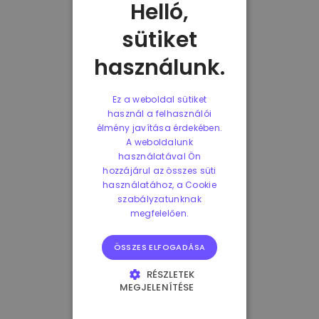
Helló,
sütiket
használunk.
Ez a weboldal sütiket
használ a felhasználói
élmény javítása érdekében.
A weboldalunk
használatával Ön
hozzájárul az összes süti
használatához, a Cookie
szabályzatunknak
megfelelően.
ÖSSZES ELFOGADÁSA
RÉSZLETEK
MEGJELENÍTÉSE
ELENGEDHETETLENÜL