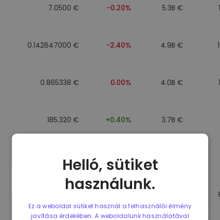
7.0500 €
-0.20%
5.3B €
0.142647000 €
-2.40%
4.9B €
0.865338 €
0.00%
4.0B €
185.320 €
+0.40%
3.7B €
0.089991000 €
-4.40%
3.5B €
Helló, sütiket
használunk.
0.864912 €
0.00%
3.5B €
Ez a weboldal sütiket használ a felhasználói élmény
javítása érdekében. A weboldalunk használatával