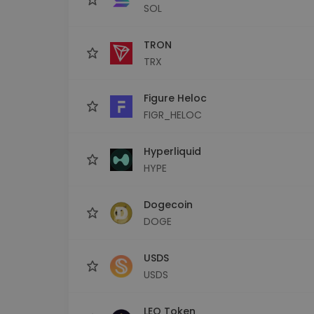
SOL
TRON
TRX
Figure Heloc
FIGR_HELOC
Hyperliquid
HYPE
Dogecoin
DOGE
USDS
USDS
LEO Token