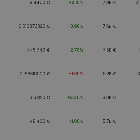
8.4400 €
+0.10%
7.8B €
21
0.010873320 €
+0.90%
7.6B €
445.740 €
+2.70%
7.5B €
0.166319000 €
-1.00%
6.2B €
316.820 €
+3.40%
6.0B €
48.460 €
+1.00%
5.7B €