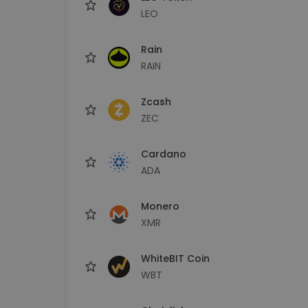
LEO
Rain
RAIN
Zcash
ZEC
Cardano
ADA
Monero
XMR
WhiteBIT Coin
WBT