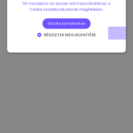
Ön hozzájárul az összes süti használatához, a
0.865215 €
0.00%
3.4B €
Cookie szabályzatunknak megfelelően.
ÖSSZES ELFOGADÁSA
RÉSZLETEK MEGJELENÍTÉSE
ELENGEDHETETLENÜL SZÜKSÉGES
TELJESÍTMÉNY
CÉLZÁS
FUNKCIONALITÁS