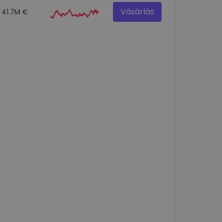
Vásárlás
41.7M €