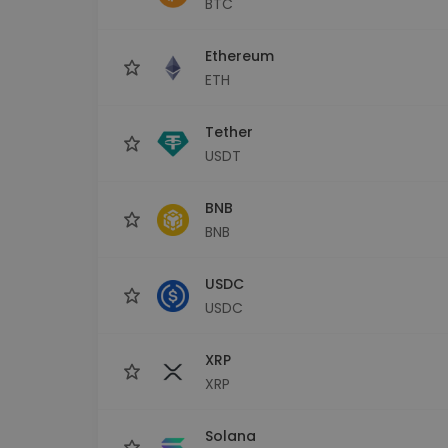
BTC
kriptotárca
Ethereum
ETH
Tether
USDT
BNB
BNB
USDC
USDC
XRP
XRP
Solana